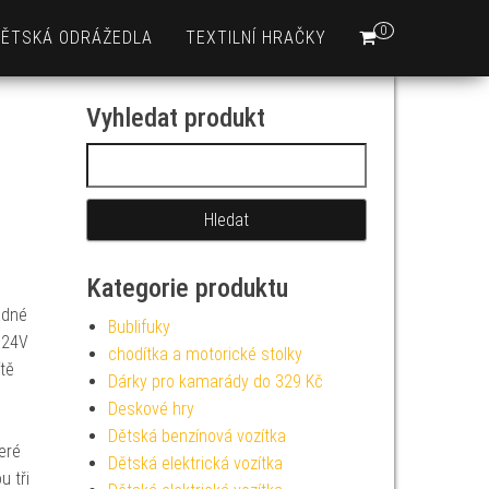
0
DĚTSKÁ ODRÁŽEDLA
TEXTILNÍ HRAČKY
Vyhledat produkt
Vyhledávání
Kategorie produktu
ádné
Bublifuky
 24V
chodítka a motorické stolky
ítě
Dárky pro kamarády do 329 Kč
Deskové hry
Dětská benzínová vozítka
eré
Dětská elektrická vozítka
u tři