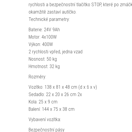
rychlosti a bezpečnostní tlačítko STOP, které po zmáčk
okamžitě zastaví autíčko.
Technické parametry:
Baterie: 24V 9Ah
Motor: 4x100W
Výkon: 400W
2 rychlosti vpřed, jedna vzad
Nosnost: 50 kg
Hmotnost: 32 kg
Rozměry:
Vozítko: 138 x 81 x 48 cm (d x š x v)
Sedadlo: 22 x 20 x 26 cm 2x
Kola: 25 x 9 cm
Balení: 144 x 75 x 38 cm
Vybavení vozítka:
Bezpečnostní pásy