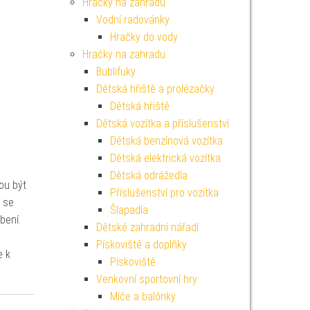
Hračky na zahradu
Vodní radovánky
Hračky do vody
Hračky na zahradu
Bublifuky
Dětská hřiště a prolézačky
Dětská hřiště
Dětská vozítka a příslušenství
Dětská benzínová vozítka
Dětská elektrická vozítka
Dětská odrážedla
ou být
Příslušenství pro vozítka
ž se
Šlapadla
bení.
Dětské zahradní nářadí
Pískoviště a doplňky
e k
Pískoviště
Venkovní sportovní hry
Míče a balónky