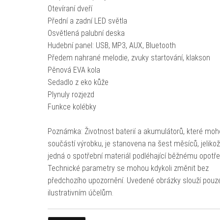
Otevíraní dveří
Přední a zadní LED světla
Osvětlená palubní deska
Hudební panel: USB, MP3, AUX, Bluetooth
Předem nahrané melodie, zvuky startování, klakson
Pěnová EVA kola
Sedadlo z eko kůže
Plynuly rozjezd
Funkce kolébky
Poznámka: Životnost baterií a akumulátorů, které moh
součástí výrobku, je stanovena na šest měsíců, jeliko
jedná o spotřební materiál podléhající běžnému opotře
Technické parametry se mohou kdykoli změnit bez
předchozího upozornění. Uvedené obrázky slouží pouz
ilustrativním účelům.