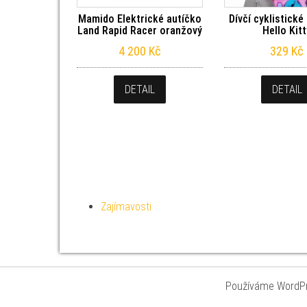
Mamido Elektrické autíčko
Dívčí cyklistické
Land Rapid Racer oranžový
Hello Kit
4 200
Kč
329
Kč
DETAIL
DETAIL
Zajímavosti
Používáme WordPr