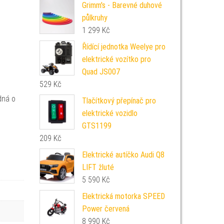
Grimm's - Barevné duhové
půlkruhy
1 299
Kč
Řídící jednotka Weelye pro
elektrické vozítko pro
Quad JS007
529
Kč
dná o
Tlačítkový přepínač pro
elektrické vozidlo
GTS1199
209
Kč
Elektrické autíčko Audi Q8
LIFT žluté
5 590
Kč
Elektrická motorka SPEED
Power červená
8 990
Kč