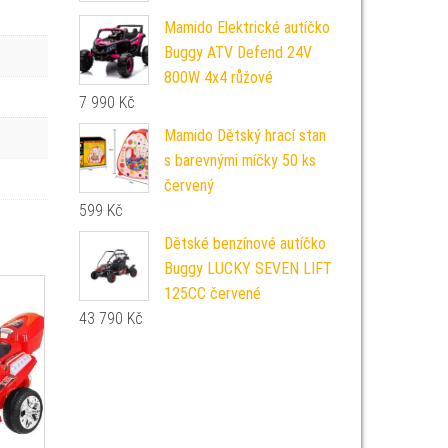
Mamido Elektrické autíčko
Buggy ATV Defend 24V
800W 4x4 růžové
7 990
Kč
Mamido Dětský hrací stan
s barevnými míčky 50 ks
červený
599
Kč
Dětské benzínové autíčko
Buggy LUCKY SEVEN LIFT
125CC červené
43 790
Kč