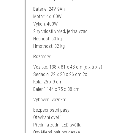
Baterie: 24V 9Ah
Motor: 4x100W
Výkon: 400W
2 rychlosti vpřed, jedna vzad
Nosnost: 50 kg
Hmotnost: 32 kg
Rozměry:
Vozítko: 138 x 81 x 48 cm (d x š x v)
Sedadlo: 22 x 20 x 26 cm 2x
Kola: 25 x 9 cm
Balení: 144 x 75 x 38 cm
Vybavení vozítka:
Bezpečnostní pásy
Otevíraní dveří
Přední a zadní LED světla
Osvětlená palubní deska