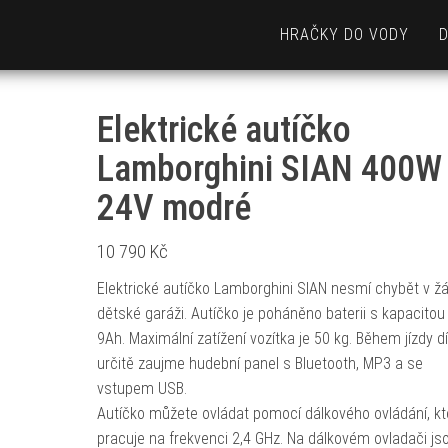
HRAČKY DO VODY
Elektrické autíčko
Lamborghini SIAN 400W
24V modré
10 790
Kč
Elektrické autíčko Lamborghini SIAN nesmí chybět v ž
dětské garáži. Autíčko je poháněno baterii s kapacitou
9Ah. Maximální zatížení vozítka je 50 kg. Během jízdy d
určitě zaujme hudební panel s Bluetooth, MP3 a se
vstupem USB.
Autíčko můžete ovládat pomocí dálkového ovládání, kt
pracuje na frekvenci 2,4 GHz. Na dálkovém ovladači jso