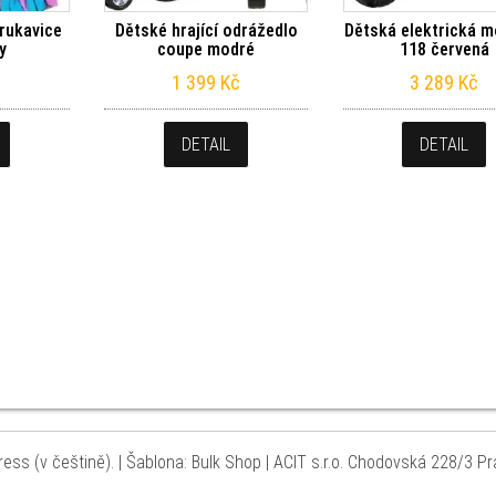
 rukavice
Dětské hrající odrážedlo
Dětská elektrická 
ty
coupe modré
118 červená
1 399
Kč
3 289
Kč
DETAIL
DETAIL
ess (v češtině).
|
Šablona: Bulk Shop
| ACIT s.r.o. Chodovská 228/3 P