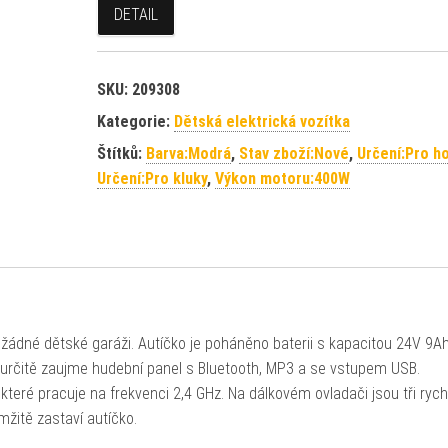
DETAIL
SKU:
209308
Kategorie:
Dětská elektrická vozítka
Štítků:
Barva:Modrá
,
Stav zboží:Nové
,
Určení:Pro ho
Určení:Pro kluky
,
Výkon motoru:400W
žádné dětské garáži. Autíčko je poháněno baterii s kapacitou 24V 9Ah
tě určitě zaujme hudební panel s Bluetooth, MP3 a se vstupem USB.
teré pracuje na frekvenci 2,4 GHz. Na dálkovém ovladači jsou tři rych
mžitě zastaví autíčko.