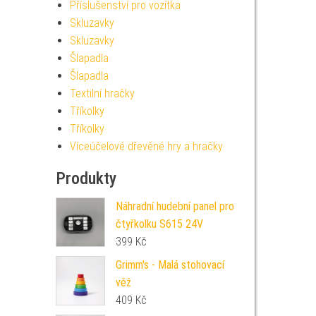
Příslušenství pro vozítka
Skluzavky
Skluzavky
Šlapadla
Šlapadla
Textilní hračky
Tříkolky
Tříkolky
Víceúčelové dřevěné hry a hračky
Produkty
Náhradní hudební panel pro
čtyřkolku S615 24V
399
Kč
Grimm's - Malá stohovací
věž
409
Kč