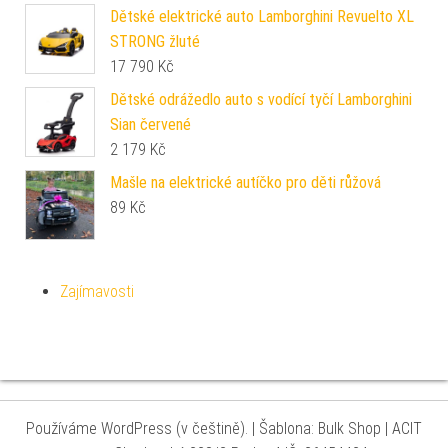
Dětské elektrické auto Lamborghini Revuelto XL
STRONG žluté
17 790
Kč
Dětské odrážedlo auto s vodící tyčí Lamborghini
Sian červené
2 179
Kč
Mašle na elektrické autíčko pro děti růžová
89
Kč
Zajímavosti
Používáme WordPress (v češtině).
|
Šablona: Bulk Shop
| ACIT