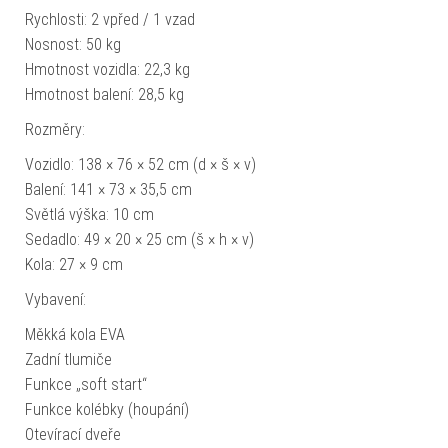
Rychlosti: 2 vpřed / 1 vzad
Nosnost: 50 kg
Hmotnost vozidla: 22,3 kg
Hmotnost balení: 28,5 kg
Rozměry:
Vozidlo: 138 × 76 × 52 cm (d × š × v)
Balení: 141 × 73 × 35,5 cm
Světlá výška: 10 cm
Sedadlo: 49 × 20 × 25 cm (š × h × v)
Kola: 27 × 9 cm
Vybavení:
Měkká kola EVA
Zadní tlumiče
Funkce „soft start“
Funkce kolébky (houpání)
Otevírací dveře