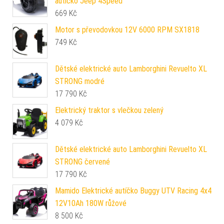
autíčko Jeep 4Speed
669
Kč
Motor s převodovkou 12V 6000 RPM SX1818
749
Kč
Dětské elektrické auto Lamborghini Revuelto XL
STRONG modré
17 790
Kč
Elektrický traktor s vlečkou zelený
4 079
Kč
Dětské elektrické auto Lamborghini Revuelto XL
STRONG červené
17 790
Kč
Mamido Elektrické autíčko Buggy UTV Racing 4x4
12V10Ah 180W růžové
8 500
Kč