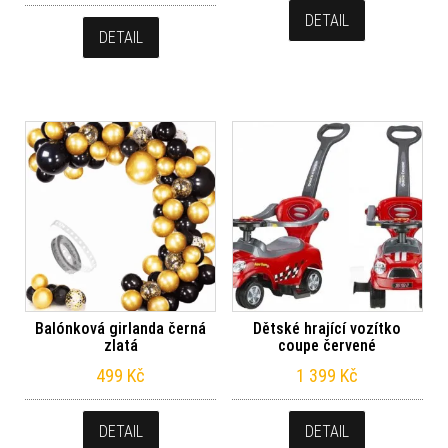
DETAIL
DETAIL
Balónková girlanda černá
Dětské hrající vozítko
zlatá
coupe červené
499
Kč
1 399
Kč
DETAIL
DETAIL