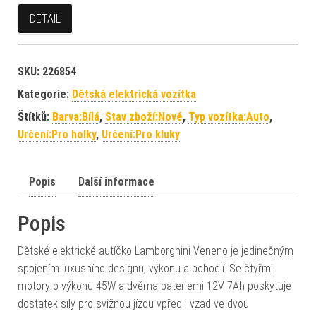
DETAIL
SKU:
226854
Kategorie:
Dětská elektrická vozítka
Štítků:
Barva:Bílá
,
Stav zboží:Nové
,
Typ vozítka:Auto
,
Určení:Pro holky
,
Určení:Pro kluky
Popis
Další informace
Popis
Dětské elektrické autíčko Lamborghini Veneno je jedinečným
spojením luxusního designu, výkonu a pohodlí. Se čtyřmi
motory o výkonu 45W a dvěma bateriemi 12V 7Ah poskytuje
dostatek síly pro svižnou jízdu vpřed i vzad ve dvou