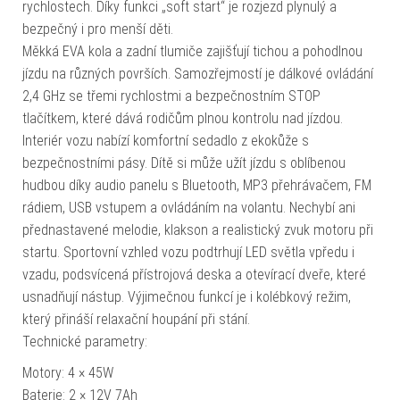
rychlostech. Díky funkci „soft start“ je rozjezd plynulý a
bezpečný i pro menší děti.
Měkká EVA kola a zadní tlumiče zajišťují tichou a pohodlnou
jízdu na různých površích. Samozřejmostí je dálkové ovládání
2,4 GHz se třemi rychlostmi a bezpečnostním STOP
tlačítkem, které dává rodičům plnou kontrolu nad jízdou.
Interiér vozu nabízí komfortní sedadlo z ekokůže s
bezpečnostními pásy. Dítě si může užít jízdu s oblíbenou
hudbou díky audio panelu s Bluetooth, MP3 přehrávačem, FM
rádiem, USB vstupem a ovládáním na volantu. Nechybí ani
přednastavené melodie, klakson a realistický zvuk motoru při
startu. Sportovní vzhled vozu podtrhují LED světla vpředu i
vzadu, podsvícená přístrojová deska a otevírací dveře, které
usnadňují nástup. Výjimečnou funkcí je i kolébkový režim,
který přináší relaxační houpání při stání.
Technické parametry:
Motory: 4 × 45W
Baterie: 2 × 12V 7Ah