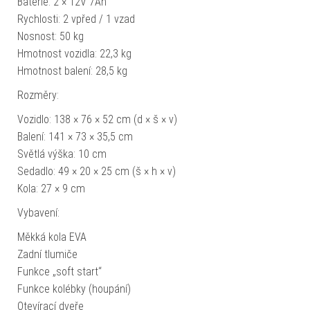
Baterie: 2 × 12V 7Ah
Rychlosti: 2 vpřed / 1 vzad
Nosnost: 50 kg
Hmotnost vozidla: 22,3 kg
Hmotnost balení: 28,5 kg
Rozměry:
Vozidlo: 138 × 76 × 52 cm (d × š × v)
Balení: 141 × 73 × 35,5 cm
Světlá výška: 10 cm
Sedadlo: 49 × 20 × 25 cm (š × h × v)
Kola: 27 × 9 cm
Vybavení:
Měkká kola EVA
Zadní tlumiče
Funkce „soft start“
Funkce kolébky (houpání)
Otevírací dveře