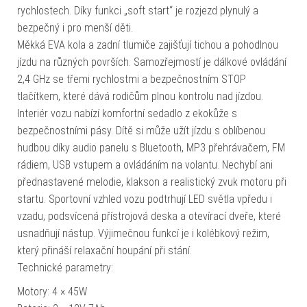
rychlostech. Díky funkci „soft start“ je rozjezd plynulý a
bezpečný i pro menší děti.
Měkká EVA kola a zadní tlumiče zajišťují tichou a pohodlnou
jízdu na různých površích. Samozřejmostí je dálkové ovládání
2,4 GHz se třemi rychlostmi a bezpečnostním STOP
tlačítkem, které dává rodičům plnou kontrolu nad jízdou.
Interiér vozu nabízí komfortní sedadlo z ekokůže s
bezpečnostními pásy. Dítě si může užít jízdu s oblíbenou
hudbou díky audio panelu s Bluetooth, MP3 přehrávačem, FM
rádiem, USB vstupem a ovládáním na volantu. Nechybí ani
přednastavené melodie, klakson a realistický zvuk motoru při
startu. Sportovní vzhled vozu podtrhují LED světla vpředu i
vzadu, podsvícená přístrojová deska a otevírací dveře, které
usnadňují nástup. Výjimečnou funkcí je i kolébkový režim,
který přináší relaxační houpání při stání.
Technické parametry:
Motory: 4 × 45W