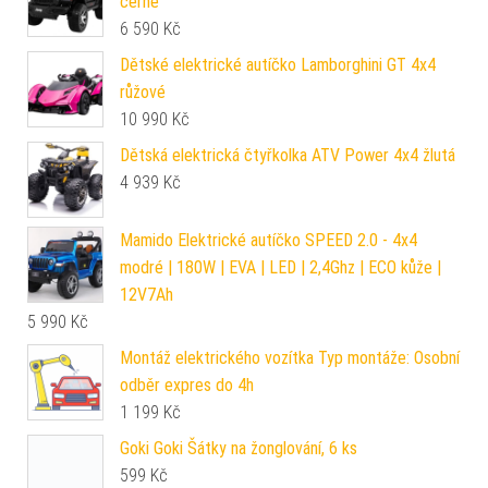
černé
6 590
Kč
Dětské elektrické autíčko Lamborghini GT 4x4
růžové
10 990
Kč
Dětská elektrická čtyřkolka ATV Power 4x4 žlutá
4 939
Kč
Mamido Elektrické autíčko SPEED 2.0 - 4x4
modré | 180W | EVA | LED | 2,4Ghz | ECO kůže |
12V7Ah
5 990
Kč
Montáž elektrického vozítka Typ montáže: Osobní
odběr expres do 4h
1 199
Kč
Goki Goki Šátky na žonglování, 6 ks
599
Kč