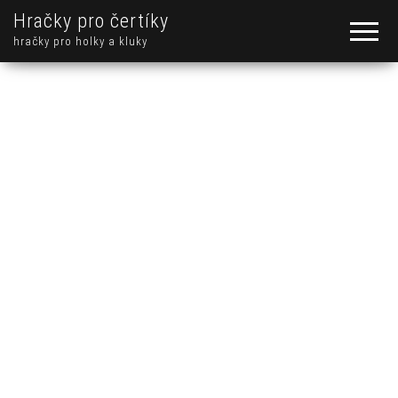
Hračky pro čertíky
hračky pro holky a kluky