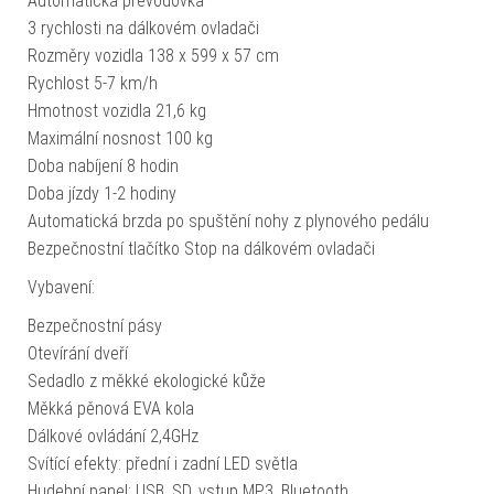
Automatická převodovka
3 rychlosti na dálkovém ovladači
Rozměry vozidla 138 x 599 x 57 cm
Rychlost 5-7 km/h
Hmotnost vozidla 21,6 kg
Maximální nosnost 100 kg
Doba nabíjení 8 hodin
Doba jízdy 1-2 hodiny
Automatická brzda po spuštění nohy z plynového pedálu
Bezpečnostní tlačítko Stop na dálkovém ovladači
Vybavení:
Bezpečnostní pásy
Otevírání dveří
Sedadlo z měkké ekologické kůže
Měkká pěnová EVA kola
Dálkové ovládání 2,4GHz
Svítící efekty: přední i zadní LED světla
Hudební panel: USB, SD, vstup MP3, Bluetooth