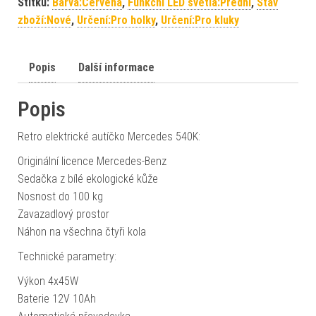
Štítků:
Barva:Červená
,
Funkční LED světla:Přední
,
Stav
zboží:Nové
,
Určení:Pro holky
,
Určení:Pro kluky
Popis
Další informace
Popis
Retro elektrické autíčko Mercedes 540K:
Originální licence Mercedes-Benz
Sedačka z bílé ekologické kůže
Nosnost do 100 kg
Zavazadlový prostor
Náhon na všechna čtyři kola
Technické parametry:
Výkon 4x45W
Baterie 12V 10Ah