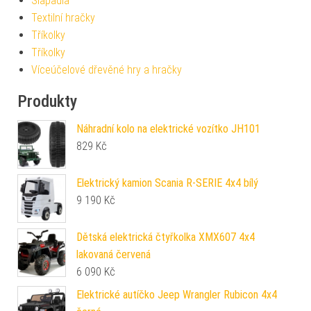
Šlapadla
Textilní hračky
Tříkolky
Tříkolky
Víceúčelové dřevěné hry a hračky
Produkty
Náhradní kolo na elektrické vozítko JH101
829
Kč
Elektrický kamion Scania R-SERIE 4x4 bílý
9 190
Kč
Dětská elektrická čtyřkolka XMX607 4x4
lakovaná červená
6 090
Kč
Elektrické autíčko Jeep Wrangler Rubicon 4x4