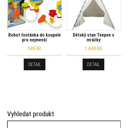
Robot fontánka do koupele
Dětský stan Teepee s
pro nejmenší
mráčky
349
Kč
1 849
Kč
DETAIL
DETAIL
Vyhledat produkt
Vyhledávání