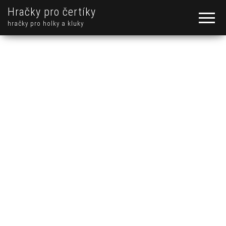
Hračky pro čertíky
hračky pro holky a kluky