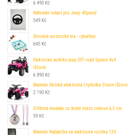
6 490
Kč
Náhradní volant pro Jeep 4Speed
549
Kč
Dřevěná motorická hra - rybaříme
645
Kč
Elektrické autíčko jeep Off-road Speed 4x4
růžové
6 890
Kč
Mamido Dětská elektrická čtyřkolka Storm růžová
2 190
Kč
Stříbrná medaile za druhé místo zinková 6,5 cm
59
Kč
Mamido Nabíječka na elektrická vozítka 12V