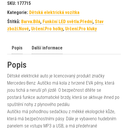
SKU:
177715
Kategorie:
Dětská elektrická vozítka
Štítků:
Barva:Bílá
,
Funkční LED světla:Přední
,
Stav
zboží:Nové
,
Určení:Pro holky
,
Určení:Pro kluky
Popis
Další informace
Popis
Dětské elektrické auto je licencovaný produkt značky
Mercedes-Benz. Autíčko má kola z tvrzené EVA pěny, která
jsou tichá a neruší při jízdě. O bezpečnost dítěte se
postará funkce automatické brzdy, která se aktivuje ihned po
spuštění nohy z plynového pedálu.
Autíčko má pohodlnou sedačkou z měkké ekologické kůže,
která má bezpečnostními pásy. Dále je vybaveno hudebním
panelem se vstupy MP3 a USB, a má předehrané