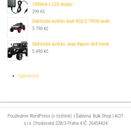
1500mA s LED diodou
299
Kč
Elektrické autíčko Audi RSQ E-TRON šedé
5 790
Kč
Elektrické autíčko Jeep Raptor 4x4 černé
5 490
Kč
Zajímavosti
Používáme WordPress (v češtině).
|
Šablona: Bulk Shop
| ACIT
s.r.o. Chodovská 228/3 Praha 4 IČ: 26454424