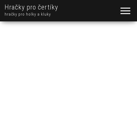
Hračky pro čertíky
hračky pro holky a kluky