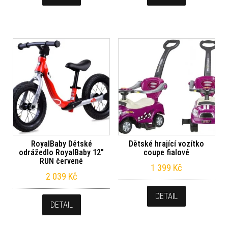
RoyalBaby Dětské
Dětské hrající vozítko
odrážedlo RoyalBaby 12″
coupe fialové
RUN červené
1 399
Kč
2 039
Kč
DETAIL
DETAIL