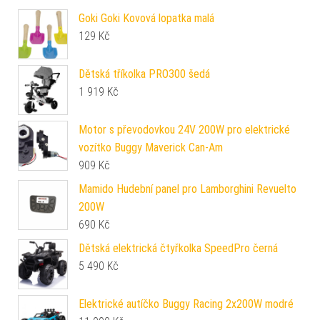
Goki Goki Kovová lopatka malá
129
Kč
Dětská tříkolka PRO300 šedá
1 919
Kč
Motor s převodovkou 24V 200W pro elektrické
vozítko Buggy Maverick Can-Am
909
Kč
Mamido Hudební panel pro Lamborghini Revuelto
200W
690
Kč
Dětská elektrická čtyřkolka SpeedPro černá
5 490
Kč
Elektrické autíčko Buggy Racing 2x200W modré