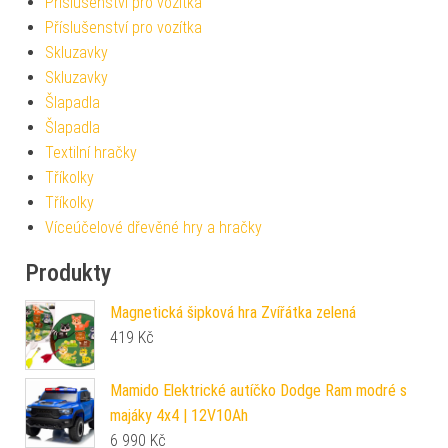
Příslušenství pro vozítka
Příslušenství pro vozítka
Skluzavky
Skluzavky
Šlapadla
Šlapadla
Textilní hračky
Tříkolky
Tříkolky
Víceúčelové dřevěné hry a hračky
Produkty
Magnetická šipková hra Zvířátka zelená
419
Kč
Mamido Elektrické autíčko Dodge Ram modré s
majáky 4x4 | 12V10Ah
6 990
Kč