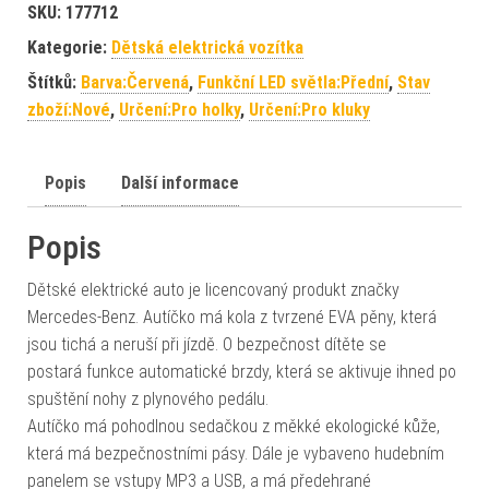
SKU:
177712
Kategorie:
Dětská elektrická vozítka
Štítků:
Barva:Červená
,
Funkční LED světla:Přední
,
Stav
zboží:Nové
,
Určení:Pro holky
,
Určení:Pro kluky
Popis
Další informace
Popis
Dětské elektrické auto je licencovaný produkt značky
Mercedes-Benz. Autíčko má kola z tvrzené EVA pěny, která
jsou tichá a neruší při jízdě. O bezpečnost dítěte se
postará funkce automatické brzdy, která se aktivuje ihned po
spuštění nohy z plynového pedálu.
Autíčko má pohodlnou sedačkou z měkké ekologické kůže,
která má bezpečnostními pásy. Dále je vybaveno hudebním
panelem se vstupy MP3 a USB, a má předehrané