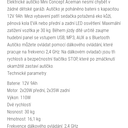
Elektrické autíčko Mini Concept Aceman nesmí chybět v
žádné dětské garáži. Autíčko je poháněno baterii s kapacitou
12V 9Ah. Mezi vybavení patří sedačka potažená eko kůží,
pěnová kola EVA nebo přední a zadní LED osvětlení. Maximální
zatížení vozítka je 30 kg. Během jízdy dítě určitě zaujme
hudební panel se vstupem USB, MP3, AUX a s Bluetooth.
Autíčko můžete ovládat pomocí dálkového ovládání, které
pracuje na frekvenci 2,4 GHz. Na dálkovém ovladači jsou tři
rychlosti a bezpečnostní tlačítko STOP, které po zmáčknutí
okamžitě zastaví autíčko.
Technické parametry:
Baterie: 12V 9Ah
Motor: 2x20W přední, 2x35W zadní
Výkon: 110W
Dvě rychlostí
Nosnost: 30 kg
Hmotnost: 16,1 kg
Frekvence dálkového ovládání: 2,4 GHz