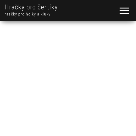
Hračky pro čertíky
hračky pro holky a kluky