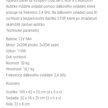
hudební panel se vstupem USB, MP3, AUX a s Bluetooth.
Autíčko můžete ovládat pomocí dálkového ovládání, které
pracuje na frekvenci 2,4 GHz. Na dálkovém ovladači jsou tři
rychlosti a bezpečnostní tlačítko STOP, které po zmáčknutí
okamžitě zastaví autíčko.
Technické parametry:
Baterie: 12V 9Ah
Motor: 2x20W přední, 2x35W zadní
Výkon: 110W
Dvě rychlostí
Nosnost: 30 kg
Hmotnost: 16,1 kg
Frekvence dálkového ovládání: 2,4 GHz
Rozměry:
Vozítko: 109 x 62 x 53 cm (d x š x v)
Sedadla: 32 x 18 x 25 cm (š x h x v)
Kola: 22 x 8 cm