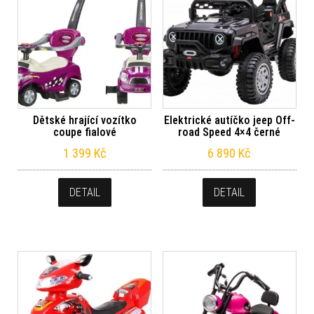
Dětské hrající vozítko
Elektrické autíčko jeep Off-
coupe fialové
road Speed 4×4 černé
1 399
Kč
6 890
Kč
DETAIL
DETAIL