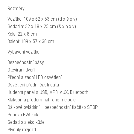
Rozměry:
Vozítko: 109 x 62 x 53 cm (d x š x v)
Sedadla: 32 x 18 x 25 cm (š x h x v)
Kola: 22 x 8 cm
Balení: 109 x 57 x 30 cm
Vybavení vozítka:
Bezpečnostní pásy
Otevírání dveří
Přední a zadní LED osvětlení
Osvětlení přední části auta
Hudební panel s USB, MP3, AUX, Bluetooth
Klakson a předem nahrané melodie
Dálkové ovládání – bezpečnostní tlačítko STOP
Pěnová EVA kola
Sedadlo z eko kůže
Plynuly rozjezd