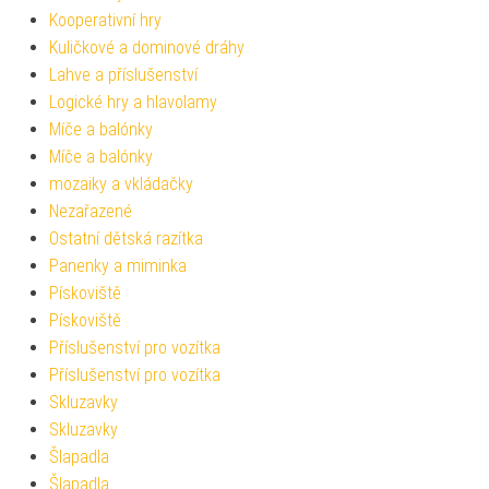
Kooperativní hry
Kuličkové a dominové dráhy
Lahve a příslušenství
Logické hry a hlavolamy
Míče a balónky
Míče a balónky
mozaiky a vkládačky
Nezařazené
Ostatní dětská razítka
Panenky a miminka
Pískoviště
Pískoviště
Příslušenství pro vozítka
Příslušenství pro vozítka
Skluzavky
Skluzavky
Šlapadla
Šlapadla