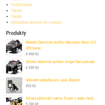
Textilní hračky
Tříkolky
Tříkolky
Víceúčelové dřevěné hry a hračky
Produkty
Mamido Elektrické autíčko Mercedes-Benz CLS
350 černé
4 490
Kč
Dětské elektrické autíčko Dodge Ram policejní
6 590
Kč
Náhradní nabíječka pro Jeep 4Speed
459
Kč
Dětský elektrický traktor Power s radlicí žlutý
5 390
Kč