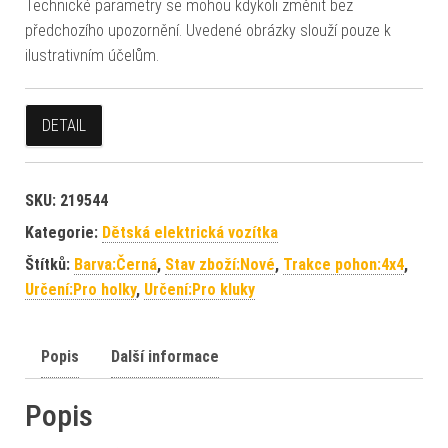
Technické parametry se mohou kdykoli změnit bez
předchozího upozornění. Uvedené obrázky slouží pouze k
ilustrativním účelům.
DETAIL
SKU:
219544
Kategorie:
Dětská elektrická vozítka
Štítků:
Barva:Černá
,
Stav zboží:Nové
,
Trakce pohon:4x4
,
Určení:Pro holky
,
Určení:Pro kluky
Popis
Další informace
Popis