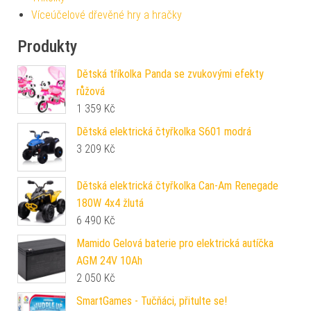
Víceúčelové dřevěné hry a hračky
Produkty
Dětská tříkolka Panda se zvukovými efekty
růžová
1 359
Kč
Dětská elektrická čtyřkolka S601 modrá
3 209
Kč
Dětská elektrická čtyřkolka Can-Am Renegade
180W 4x4 žlutá
6 490
Kč
Mamido Gelová baterie pro elektrická autíčka
AGM 24V 10Ah
2 050
Kč
SmartGames - Tučňáci, přitulte se!