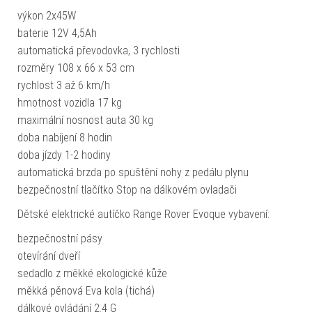
výkon 2x45W
baterie 12V 4,5Ah
automatická převodovka, 3 rychlosti
rozměry 108 x 66 x 53 cm
rychlost 3 až 6 km/h
hmotnost vozidla 17 kg
maximální nosnost auta 30 kg
doba nabíjení 8 hodin
doba jízdy 1-2 hodiny
automatická brzda po spuštění nohy z pedálu plynu
bezpečnostní tlačítko Stop na dálkovém ovladači
Dětské elektrické autíčko Range Rover Evoque vybavení:
bezpečnostní pásy
otevírání dveří
sedadlo z měkké ekologické kůže
měkká pěnová Eva kola (tichá)
dálkové ovládání 2.4 G