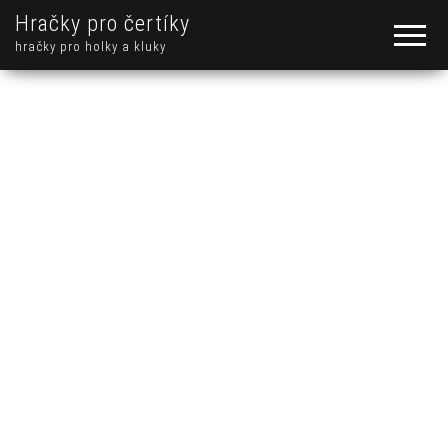
Hračky pro čertíky
hračky pro holky a kluky