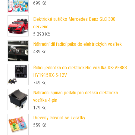
699
Kč
Elektrické autíčko Mercedes Benz SLC 300
červené
5 390
Kč
Náhradní díl řadící páka do elektrických vozítek
489
Kč
Řídící jednotka do elektrického vozítka DK-VE888
HY1915RX-5-12V
749
Kč
Náhradní spínač pedálu pro dětská elektrická
vozítka 4-pin
179
Kč
Dřevěný labyrint se zvířátky
559
Kč