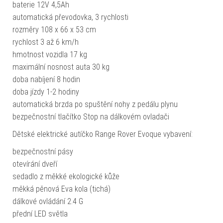
baterie 12V 4,5Ah
automatická převodovka, 3 rychlosti
rozměry 108 x 66 x 53 cm
rychlost 3 až 6 km/h
hmotnost vozidla 17 kg
maximální nosnost auta 30 kg
doba nabíjení 8 hodin
doba jízdy 1-2 hodiny
automatická brzda po spuštění nohy z pedálu plynu
bezpečnostní tlačítko Stop na dálkovém ovladači
Dětské elektrické autíčko Range Rover Evoque vybavení:
bezpečnostní pásy
otevírání dveří
sedadlo z měkké ekologické kůže
měkká pěnová Eva kola (tichá)
dálkové ovládání 2.4 G
přední LED světla