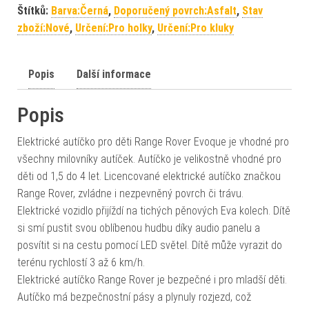
Štítků:
Barva:Černá
,
Doporučený povrch:Asfalt
,
Stav
zboží:Nové
,
Určení:Pro holky
,
Určení:Pro kluky
Popis
Další informace
Popis
Elektrické autíčko pro děti Range Rover Evoque je vhodné pro
všechny milovníky autíček. Autíčko je velikostně vhodné pro
děti od 1,5 do 4 let. Licencované elektrické autíčko značkou
Range Rover, zvládne i nezpevněný povrch či trávu.
Elektrické vozidlo přijíždí na tichých pěnových Eva kolech. Dítě
si smí pustit svou oblíbenou hudbu díky audio panelu a
posvítit si na cestu pomocí LED světel. Dítě může vyrazit do
terénu rychlostí 3 až 6 km/h.
Elektrické autíčko Range Rover je bezpečné i pro mladší děti.
Autíčko má bezpečnostní pásy a plynuly rozjezd, což