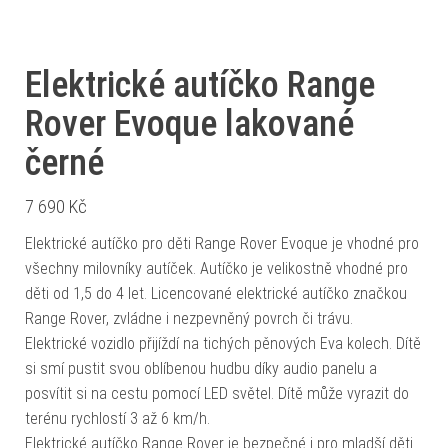
Elektrické autíčko Range
Rover Evoque lakované
černé
7 690
Kč
Elektrické autíčko pro děti Range Rover Evoque je vhodné pro
všechny milovníky autíček. Autíčko je velikostně vhodné pro
děti od 1,5 do 4 let. Licencované elektrické autíčko značkou
Range Rover, zvládne i nezpevněný povrch či trávu.
Elektrické vozidlo přijíždí na tichých pěnových Eva kolech. Dítě
si smí pustit svou oblíbenou hudbu díky audio panelu a
posvítit si na cestu pomocí LED světel. Dítě může vyrazit do
terénu rychlostí 3 až 6 km/h.
Elektrické autíčko Range Rover je bezpečné i pro mladší děti.