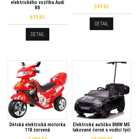
elektrického vozítka Audi
349
Kč
R8
639
Kč
DETAIL
DETAIL
Dětská elektrická motorka
Elektrické autíčko BMW M5
118 červená
lakované černé s vodící tyčí