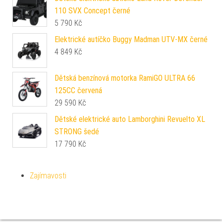
110 SVX Concept černé
5 790
Kč
Elektrické autíčko Buggy Madman UTV-MX černé
4 849
Kč
Dětská benzínová motorka RamiGO ULTRA 66
125CC červená
29 590
Kč
Dětské elektrické auto Lamborghini Revuelto XL
STRONG šedé
17 790
Kč
Zajímavosti