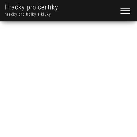
Hračky pro čertíky
hračky pro holky a kluky