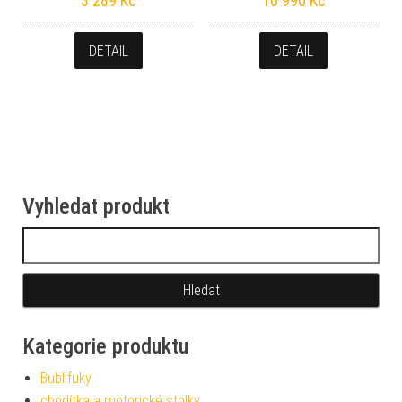
3 289
Kč
10 990
Kč
DETAIL
DETAIL
Vyhledat produkt
Vyhledávání
Kategorie produktu
Bublifuky
chodítka a motorické stolky