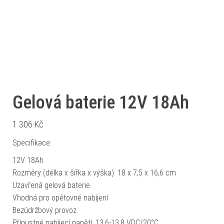
Gelová baterie 12V 18Ah
1 306
Kč
Specifikace:
12V 18Ah
Rozměry (délka x šířka x výška): 18 x 7,5 x 16,6 cm
Uzavřená gelová baterie
Vhodná pro opětovné nabíjení
Bezúdržbový provoz
Přípustné nabíjecí napětí: 13,6-13,8 VDC/20°C