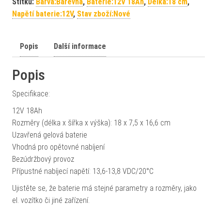
Štítků:
Barva:Barevná
,
Baterie:12V 18Ah
,
Délka:18 cm
,
Napětí baterie:12V
,
Stav zboží:Nové
Popis
Další informace
Popis
Specifikace:
12V 18Ah
Rozměry (délka x šířka x výška): 18 x 7,5 x 16,6 cm
Uzavřená gelová baterie
Vhodná pro opětovné nabíjení
Bezúdržbový provoz
Přípustné nabíjecí napětí: 13,6-13,8 VDC/20°C
Ujistěte se, že baterie má stejné parametry a rozměry, jako
el. vozítko či jiné zařízení.