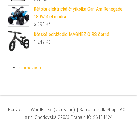
Dětská elektrická čtyřkolka Can-Am Renegade
180W 4x4 modrá
6 690
Kč
Dětské odrážedlo MAGNEZIO RS černé
1 249
Kč
Zajímavosti
Používáme WordPress (v češtině).
|
Šablona: Bulk Shop
| ACIT
s.r.o. Chodovská 228/3 Praha 4 IČ: 26454424