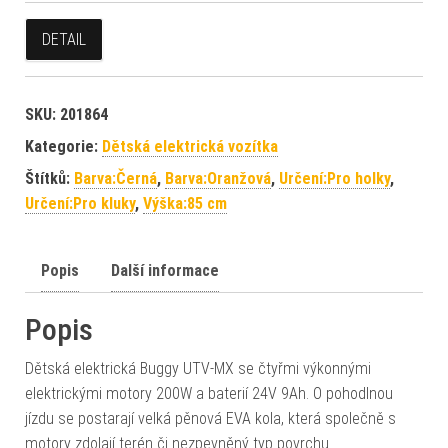
DETAIL
SKU:
201864
Kategorie:
Dětská elektrická vozítka
Štítků:
Barva:Černá
,
Barva:Oranžová
,
Určení:Pro holky
,
Určení:Pro kluky
,
Výška:85 cm
Popis
Další informace
Popis
Dětská elektrická Buggy UTV-MX se čtyřmi výkonnými
elektrickými motory 200W a baterií 24V 9Ah. O pohodlnou
jízdu se postarají velká pěnová EVA kola, která společně s
motory zdolají terén či nezpevněný typ povrchu.