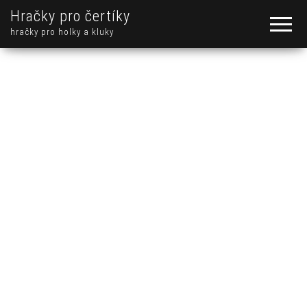
Hračky pro čertíky
hračky pro holky a kluky