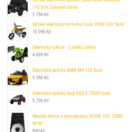
110 SVX Concept černé
5 790
Kč
Dětská elektrická motorka Cross 350W 36V žlutá
10 090
Kč
Elektrický traktor - s radlicí zelený
4 659
Kč
Elektrické autíčko BMW M4 12V žluté
5 390
Kč
Elektrické autíčko Audi RSQ E-TRON šedé
5 790
Kč
Mamido Motor s převodovkou RS550 12V 12000
RPM
890
Kč