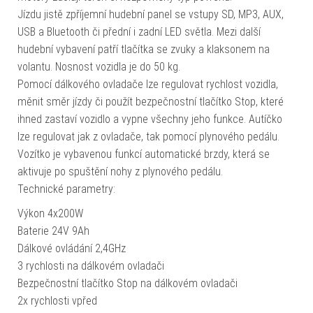
Jízdu jistě zpříjemní hudební panel se vstupy SD, MP3, AUX,
USB a Bluetooth či přední i zadní LED světla. Mezi další
hudební vybavení patří tlačítka se zvuky a klaksonem na
volantu. Nosnost vozidla je do 50 kg.
Pomocí dálkového ovladače lze regulovat rychlost vozidla,
měnit směr jízdy či použít bezpečnostní tlačítko Stop, které
ihned zastaví vozidlo a vypne všechny jeho funkce. Autíčko
lze regulovat jak z ovladače, tak pomocí plynového pedálu.
Vozítko je vybavenou funkcí automatické brzdy, která se
aktivuje po spuštění nohy z plynového pedálu.
Technické parametry:
Výkon 4x200W
Baterie 24V 9Ah
Dálkové ovládání 2,4GHz
3 rychlosti na dálkovém ovladači
Bezpečnostní tlačítko Stop na dálkovém ovladači
2x rychlosti vpřed