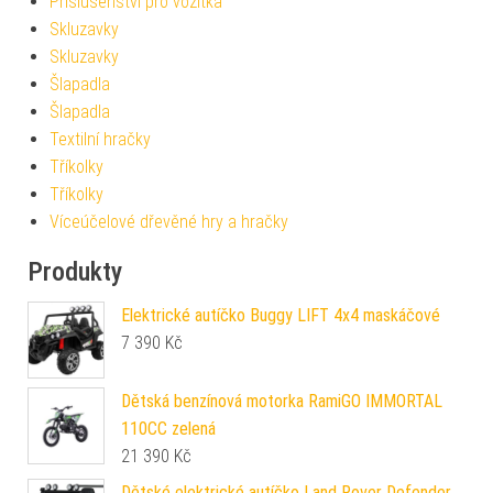
Příslušenství pro vozítka
Skluzavky
Skluzavky
Šlapadla
Šlapadla
Textilní hračky
Tříkolky
Tříkolky
Víceúčelové dřevěné hry a hračky
Produkty
Elektrické autíčko Buggy LIFT 4x4 maskáčové
7 390
Kč
Dětská benzínová motorka RamiGO IMMORTAL
110CC zelená
21 390
Kč
Dětské elektrické autíčko Land Rover Defender