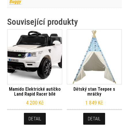
Buggy
Související produkty
Mamido Elektrické autíčko
Dětský stan Teepee s
Land Rapid Racer bílé
mráčky
4 200
Kč
1 849
Kč
DETAIL
DETAIL