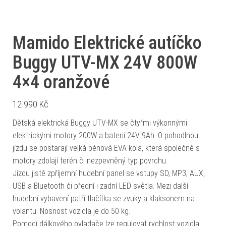
Mamido Elektrické autíčko
Buggy UTV-MX 24V 800W
4×4 oranžové
12 990
Kč
Dětská elektrická Buggy UTV-MX se čtyřmi výkonnými
elektrickými motory 200W a baterií 24V 9Ah. O pohodlnou
jízdu se postarají velká pěnová EVA kola, která společně s
motory zdolají terén či nezpevněný typ povrchu.
Jízdu jistě zpříjemní hudební panel se vstupy SD, MP3, AUX,
USB a Bluetooth či přední i zadní LED světla. Mezi další
hudební vybavení patří tlačítka se zvuky a klaksonem na
volantu. Nosnost vozidla je do 50 kg.
Pomocí dálkového ovladače lze regulovat rychlost vozidla,