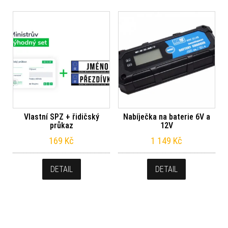
Vlastní SPZ + řidičský
Nabíječka na baterie 6V a
průkaz
12V
169
Kč
1 149
Kč
DETAIL
DETAIL