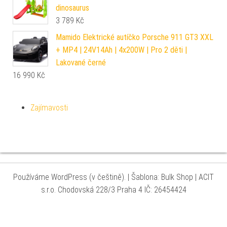
dinosaurus
3 789
Kč
Mamido Elektrické autíčko Porsche 911 GT3 XXL
+ MP4 | 24V14Ah | 4x200W | Pro 2 děti |
Lakované černé
16 990
Kč
Zajímavosti
Používáme WordPress (v češtině).
|
Šablona: Bulk Shop
| ACIT
s.r.o. Chodovská 228/3 Praha 4 IČ: 26454424