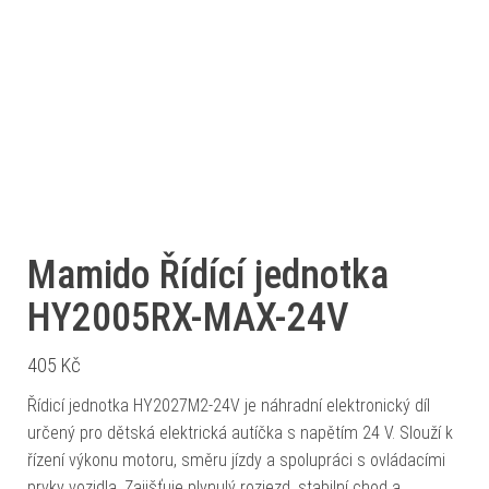
Mamido Řídící jednotka
HY2005RX-MAX-24V
405
Kč
Řídicí jednotka HY2027M2-24V je náhradní elektronický díl
určený pro dětská elektrická autíčka s napětím 24 V. Slouží k
řízení výkonu motoru, směru jízdy a spolupráci s ovládacími
prvky vozidla. Zajišťuje plynulý rozjezd, stabilní chod a