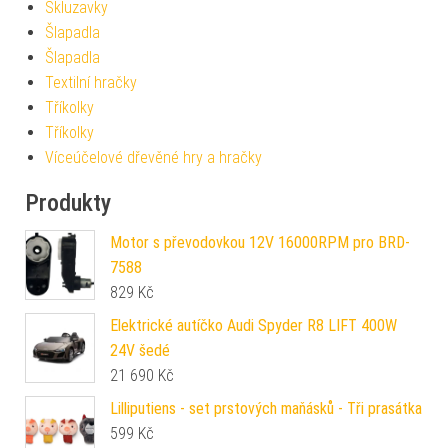
Skluzavky
Šlapadla
Šlapadla
Textilní hračky
Tříkolky
Tříkolky
Víceúčelové dřevěné hry a hračky
Produkty
Motor s převodovkou 12V 16000RPM pro BRD-
7588
829
Kč
Elektrické autíčko Audi Spyder R8 LIFT 400W
24V šedé
21 690
Kč
Lilliputiens - set prstových maňásků - Tři prasátka
599
Kč