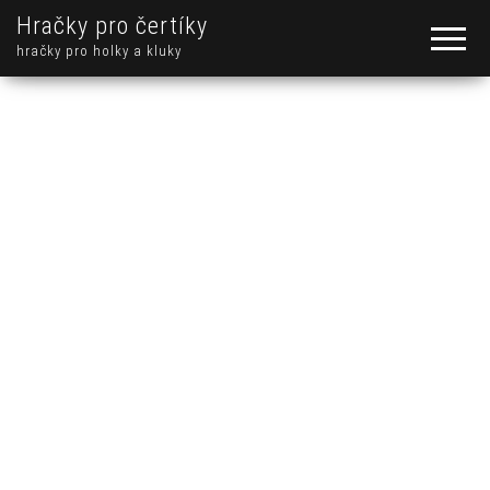
Hračky pro čertíky
hračky pro holky a kluky