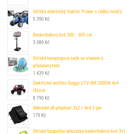
Dětský elektrický traktor Power s radlicí modrý
5 390
Kč
Basketbalový koš 200 - 305 cm
3 089
Kč
Dětská kempingová sada se stanem a
příslušenstvím
1 439
Kč
Elektrické autíčko Buggy UTV-MX 2000N 4x4
růžové
8 790
Kč
Náhradní díl přepínač 2x2 / 4x4 2-pin
179
Kč
Dětská houpačka skluzavka basketbalový koš 3v1