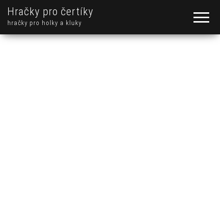
Hračky pro čertíky
hračky pro holky a kluky