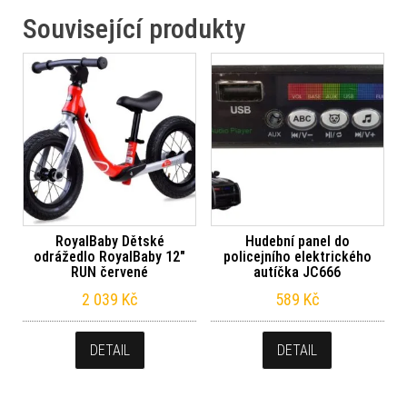
Související produkty
RoyalBaby Dětské
Hudební panel do
odrážedlo RoyalBaby 12″
policejního elektrického
RUN červené
autíčka JC666
2 039
Kč
589
Kč
DETAIL
DETAIL