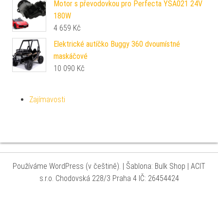
Motor s převodovkou pro Perfecta YSA021 24V
180W
4 659
Kč
Elektrické autíčko Buggy 360 dvoumístné
maskáčové
10 090
Kč
Zajímavosti
Používáme WordPress (v češtině).
|
Šablona: Bulk Shop
| ACIT
s.r.o. Chodovská 228/3 Praha 4 IČ: 26454424