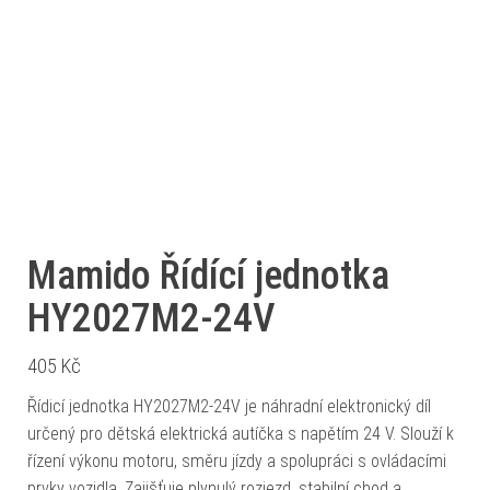
Mamido Řídící jednotka
HY2027M2-24V
405
Kč
Řídicí jednotka HY2027M2-24V je náhradní elektronický díl
určený pro dětská elektrická autíčka s napětím 24 V. Slouží k
řízení výkonu motoru, směru jízdy a spolupráci s ovládacími
prvky vozidla. Zajišťuje plynulý rozjezd, stabilní chod a