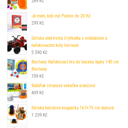
269
Kč
Já mám, kdo má Peníze do 20 Kč
299
Kč
Dětská elektrická čtyřkolka s ovládačem a
nafukovacími koly červená
5 590
Kč
Bestway Nafukovací hra do bazénu šipky 140 cm
Bestway
709
Kč
Bublifuk strunová sekačka oranžová
409
Kč
Dětská hnízdová houpačka 167×75 cm duhová
1 239
Kč