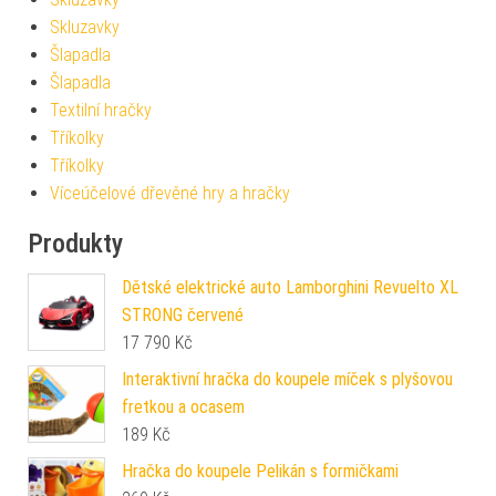
Skluzavky
Šlapadla
Šlapadla
Textilní hračky
Tříkolky
Tříkolky
Víceúčelové dřevěné hry a hračky
Produkty
Dětské elektrické auto Lamborghini Revuelto XL
STRONG červené
17 790
Kč
Interaktivní hračka do koupele míček s plyšovou
fretkou a ocasem
189
Kč
Hračka do koupele Pelikán s formičkami