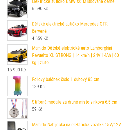
Elektrické autíčko BMW X6 M lakované černé
6 590
Kč
Dětské elektrické autíčko Mercedes GTR
červené
4 659
Kč
Mamido Dětské elektrické auto Lamborghini
Revuelto XL STRONG | 14 km/h | 24V 14Ah | 60
kg | žluté
15 990
Kč
Foliový balónek číslo 1 duhový 85 cm
139
Kč
Stříbrná medaile za druhé místo zinková 6,5 cm
59
Kč
Mamido Nabíječka na elektrická vozítka 15V/12V