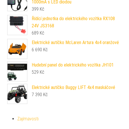
1000mA s LED diodou
399
Kč
Řídící jednotka do elektrického vozítka RX108
24V JS3168
689
Kč
Elektrické autíčko McLaren Artura 4x4 oranžové
6 690
Kč
Hudební panel do elektrického vozítka JH101
529
Kč
Elektrické autíčko Buggy LIFT 4x4 maskáčové
7 390
Kč
Zajímavosti