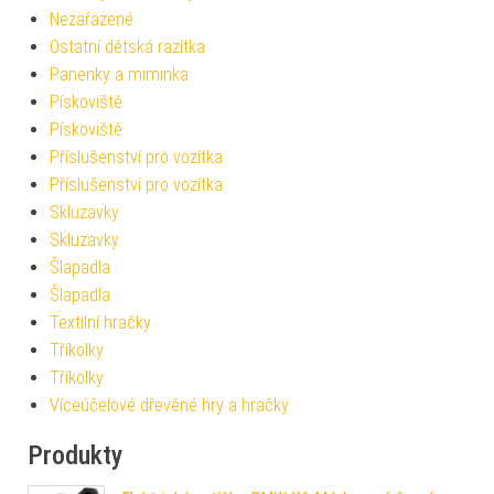
Nezařazené
Ostatní dětská razítka
Panenky a miminka
Pískoviště
Pískoviště
Příslušenství pro vozítka
Příslušenství pro vozítka
Skluzavky
Skluzavky
Šlapadla
Šlapadla
Textilní hračky
Tříkolky
Tříkolky
Víceúčelové dřevěné hry a hračky
Produkty