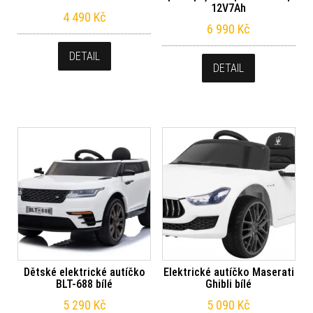
12V7Ah
4 490
Kč
6 990
Kč
DETAIL
DETAIL
Dětské elektrické autíčko
Elektrické autíčko Maserati
BLT-688 bílé
Ghibli bílé
5 290
Kč
5 090
Kč