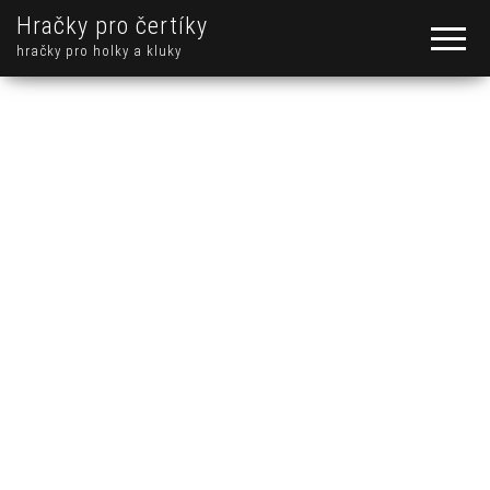
Hračky pro čertíky
hračky pro holky a kluky