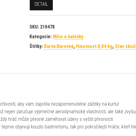
DETAIL
SKU:
210478
Kategorie:
Míče a balónky
Štítky:
Barva:Barevná
,
Hmotnost:0,04 kg
,
Stav zbož
livostí, aby vám zajistila nezapomenutelné zážitky na kurtu!
což nejen zaručuje výjimečné aerodynamické vlastnosti, ale také zvyšu
každý hráč může přesně zaměřovat údery s vyšší přesností.
í teprve objevují kouzlo badmintonu, tak pro pokročilejší hráče, kteří hl