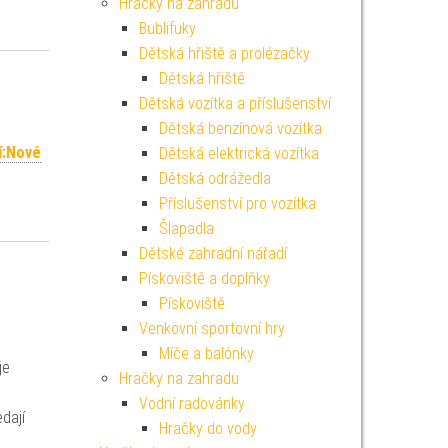
Hračky na zahradu
Bublifuky
Dětská hřiště a prolézačky
Dětská hřiště
Dětská vozítka a příslušenství
Dětská benzínová vozítka
í:Nové
Dětská elektrická vozítka
Dětská odrážedla
Příslušenství pro vozítka
Šlapadla
Dětské zahradní nářadí
Pískoviště a doplňky
Pískoviště
Venkovní sportovní hry
Míče a balónky
je
Hračky na zahradu
Vodní radovánky
edají
Hračky do vody