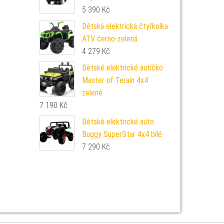
5 390
Kč
Dětská elektrická čtyřkolka
ATV černo-zelená
4 279
Kč
Dětské elektrické autíčko
Master of Terain 4x4
zelené
7 190
Kč
Dětské elektrické auto
Buggy SuperStar 4x4 bílé
7 290
Kč