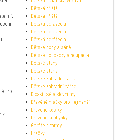
kteří
Dětská elektrická vozítka
Dětská hřiště
ete mít
Dětská hřiště
rušení
Dětská odrážedla
Dětská odrážedla
u.
Dětská odrážedla
Dětské boby a sáně
Dětské houpačky a houpadla
Dětské stany
Dětské stany
Dětské zahradní nářadí
Dětské zahradní nářadí
né pro
Didaktické a slovní hry
Dřevěné hračky pro nejmenší
Dřevěné kostky
e k
Dřevěné kuchyňky
Garáže a farmy
Hračky