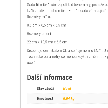
Sada tří míčků vám zajistí klid během hry, protože 
kvůli ztrátě jednoho míčku – naše sada vám zajistí 
Rozměry míčku:
8,5 cm x 6,5 cm x 6,5 cm
Rozměry balení:
22 cm x 10,5 cm x 6,5 cm
Disponuje certifikátem CE a splňuje normu EN71. Urč
Technické parametry se mohou kdykoli změnit bez p
účelům.
Další informace
Stav zboží
Nové
Hmotnost
0,04 kg