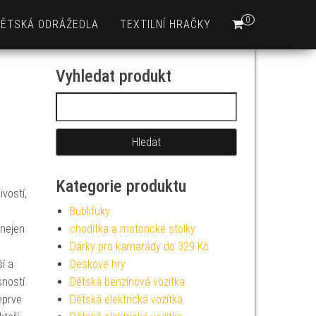
0
DĚTSKÁ ODRÁŽEDLA
TEXTILNÍ HRAČKY
Vyhledat produkt
Vyhledávání
Kategorie produktu
vostí,
Bublifuky
 nejen
chodítka a motorické stolky
é
Dárky pro kamarády do 329 Kč
í a
Deskové hry
ností.
Dětská benzínová vozítka
teprve
Dětská elektrická vozítka