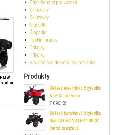
Příslušenství pro vozítka
Skluzavky
Skluzavky
Šlapadla
Šlapadla
Textilní hračky
Tříkolky
Tříkolky
Víceúčelové dřevěné hry a hračky
Produkty
o BMW
 vodící
Dětská elektrická čtyřkolka
ATV XL červená
7 090
Kč
Dětská benzínová čtyřkolka
RamiGO MONSTER 200CC
černo-oranžová