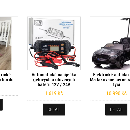
trické
Automatická nabíječka
Elektrické autíčk
i bordo
gelových a olověných
M5 lakované černé s
baterií 12V / 24V
tyčí
1 619
Kč
10 990
Kč
DETAIL
DETAIL