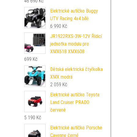
46 690
Kč
Elektrické autíčko Buggy
UTV Racing 4x4 bílé
6 990
Kč
JR1922RXS-3W-12V Řídicí
jednotka modulu pro
XMX618 XMX608
699
Kč
Dětská elektrická čtyřkolka
XMX modrá
2 059
Kč
Elektrické autíčko Toyota
Land Cruiser PRADO
červené
5 190
Kč
Elektrické autíčko Porsche
Cayenne černé