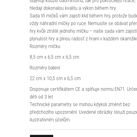
objevují kouzlo badmintonu, tak pro pokročilejší hráče, 
hledají dokonalou kvalitu a výkon během hry.
Sada tří míčků vám zajistí klid během hry, protože bud
vždy náhradní míčky po ruce. Nemusíte se obávat pře
hry kvůli ztrátě jednoho míčku – naše sada vám zajistí
plynulost hry a plnou radost z hraní v každém okamžik
Rozměry míčku:
8,5 cm x 6,5 cm x 6,5 cm
Rozměry balení:
22 cm x 10,5 cm x 6,5 cm
Disponuje certifikátem CE a splňuje normu EN71. Urče
děti od 3 let.
Technické parametry se mohou kdykoli změnit bez
předchozího upozornění. Uvedené obrázky slouží pouz
ilustrativním účelům.