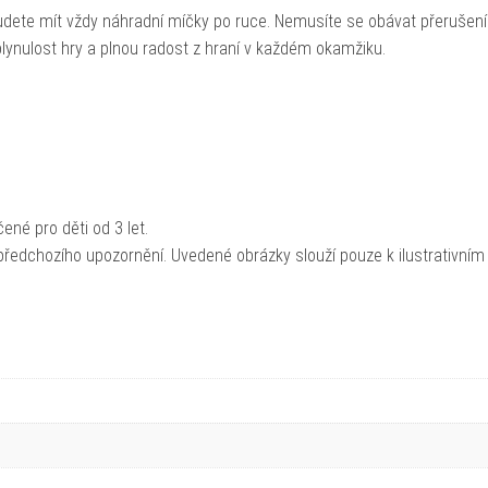
budete mít vždy náhradní míčky po ruce. Nemusíte se obávat přerušení
plynulost hry a plnou radost z hraní v každém okamžiku.
ené pro děti od 3 let.
ředchozího upozornění. Uvedené obrázky slouží pouze k ilustrativním