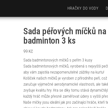
HRAČKY DO VODY
Sada péřových míčků na
badminton 3 ks
99
Kč
Sada badmintonových míčků s peřím 3 kusy
Sada badmintonových míčků, vyrobená s nejvyšší pečli
aby vám zajistila nezapomenutelné zážitky na kurtu!
Košíček našich míčků je vyroben z přírodního peří, což
zaručuje výjimečné aerodynamické vlastnosti, ale tak
zvyšuje kvalitu hry. Hra se díky tomu stává dynamičtějš
každý hráč může přesně zaměřovat údery s vyšší přes
Naše míčky jsou ideální jak pro začínající hráče, kteří 