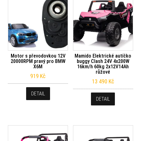
Motor s převodovkou 12V
Mamido Elektrické autíčko
20000RPM pravý pro BMW
buggy Clash 24V 4x200W
X6M
16km/h 60kg 2x12V14Ah
růžové
919
Kč
13 490
Kč
DETAIL
DETAIL