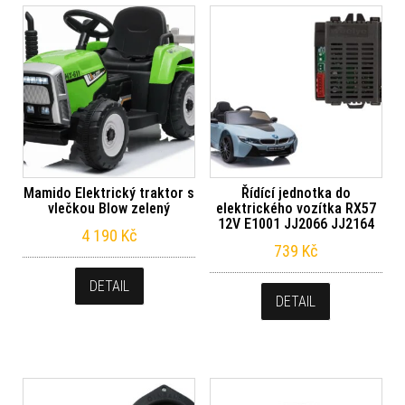
Mamido Elektrický traktor s
Řídící jednotka do
vlečkou Blow zelený
elektrického vozítka RX57
12V E1001 JJ2066 JJ2164
4 190
Kč
739
Kč
DETAIL
DETAIL