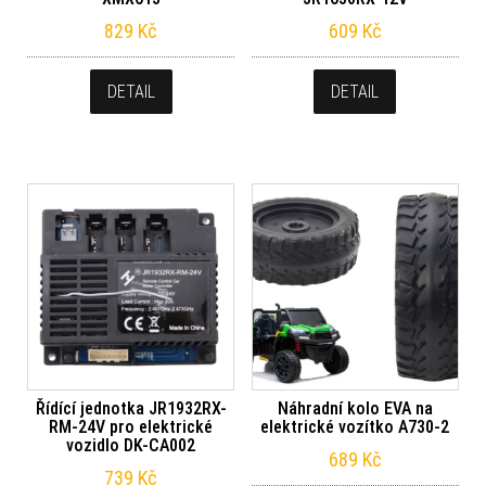
829
Kč
609
Kč
DETAIL
DETAIL
Řídící jednotka JR1932RX-
Náhradní kolo EVA na
RM-24V pro elektrické
elektrické vozítko A730-2
vozidlo DK-CA002
689
Kč
739
Kč