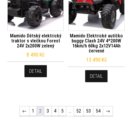
Mamido Dětský elektrický
Mamido Elektrické autíčko
traktor s vlečkou Forest
buggy Clash 24V 4*200W
24V 2x200W zelený
16km/h 60kg 2x12V14Ah
červené
8 490
Kč
13 490
Kč
DETAIL
DETAIL
←
1
2
3
4
5
…
52
53
54
→