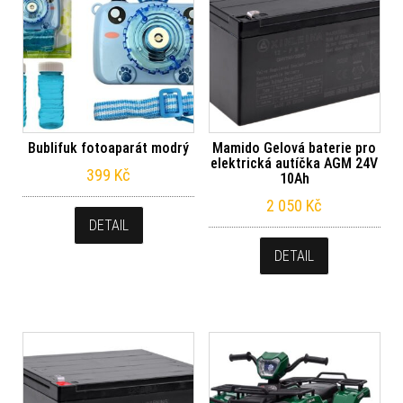
Bublifuk fotoaparát modrý
Mamido Gelová baterie pro
elektrická autíčka AGM 24V
399
Kč
10Ah
2 050
Kč
DETAIL
DETAIL