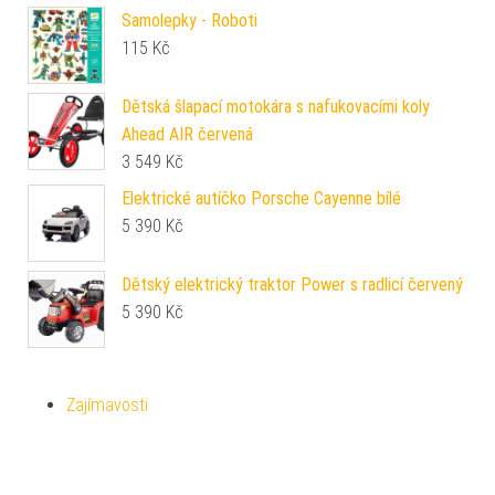
Samolepky - Roboti
115
Kč
Dětská šlapací motokára s nafukovacími koly
Ahead AIR červená
3 549
Kč
Elektrické autíčko Porsche Cayenne bílé
5 390
Kč
Dětský elektrický traktor Power s radlicí červený
5 390
Kč
Zajímavosti