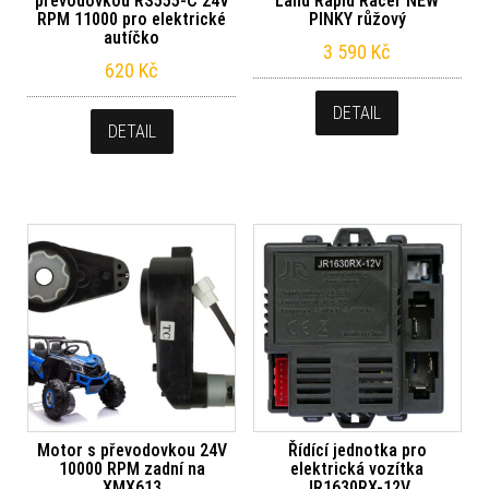
převodovkou RS555-C 24V
Land Rapid Racer NEW
RPM 11000 pro elektrické
PINKY růžový
autíčko
3 590
Kč
620
Kč
DETAIL
DETAIL
Motor s převodovkou 24V
Řídící jednotka pro
10000 RPM zadní na
elektrická vozítka
XMX613
JR1630RX-12V