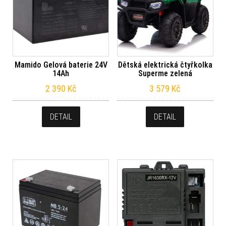
Mamido Gelová baterie 24V
Dětská elektrická čtyřkolka
14Ah
Superme zelená
2 390
Kč
3 579
Kč
DETAIL
DETAIL