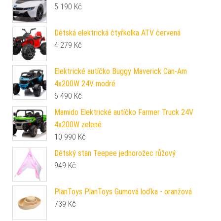
5 190
Kč
Dětská elektrická čtyřkolka ATV červená
4 279
Kč
Elektrické autíčko Buggy Maverick Can-Am
4x200W 24V modré
6 490
Kč
Mamido Elektrické autíčko Farmer Truck 24V
4x200W zelené
10 990
Kč
Dětský stan Teepee jednorožec růžový
949
Kč
PlanToys PlanToys Gumová loďka - oranžová
739
Kč