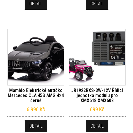
DETAIL
DETAIL
Mamido Elektrické autíčko
JR1922RXS-3W-12V Řídicí
Mercedes CLA 45S AMG 4×4
jednotka modulu pro
černé
XMX618 XMX608
6 990
Kč
699
Kč
DETAIL
DETAIL