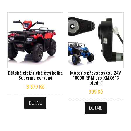
Dětská elektrická čtyřkolka
Motor s převodovkou 24V
Superme červená
10000 RPM pro XMX613
přední
3 579
Kč
909
Kč
DETAIL
DETAIL