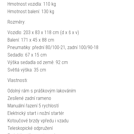
Hmotnost vozidla: 110 kg
Hmotnost balení: 130 kg
Rozměry:
Vozidlo: 203 x 83 x 118 cm (d x š x v)
Balení: 171 x 45 x 88 cm
Pneumatiky: přední 80/100-21, zadní 100/90-18
Sedadlo: 67 x 15 cm
Výška sedadla od země: 92 cm
Světlá výška: 35 cm
Vlastnosti:
Odolný rám s práškovým lakováním
Zesílené zadní rameno
Manuální řazení 5 rychlostí
Elektrický start i nožní startér
Kotoučové brzdy vpředu i vzadu
Teleskopické odpružení