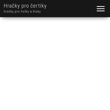
Hračky pro čertíky
hračky pro holky a kluky