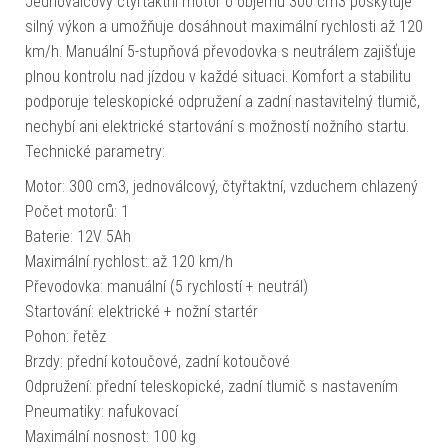
Jednoválcový čtyřtaktní motor o objemu 300 cm3 poskytuje
silný výkon a umožňuje dosáhnout maximální rychlosti až 120
km/h. Manuální 5-stupňová převodovka s neutrálem zajišťuje
plnou kontrolu nad jízdou v každé situaci. Komfort a stabilitu
podporuje teleskopické odpružení a zadní nastavitelný tlumič,
nechybí ani elektrické startování s možností nožního startu.
Technické parametry:
Motor: 300 cm3, jednoválcový, čtyřtaktní, vzduchem chlazený
Počet motorů: 1
Baterie: 12V 5Ah
Maximální rychlost: až 120 km/h
Převodovka: manuální (5 rychlostí + neutrál)
Startování: elektrické + nožní startér
Pohon: řetěz
Brzdy: přední kotoučové, zadní kotoučové
Odpružení: přední teleskopické, zadní tlumič s nastavením
Pneumatiky: nafukovací
Maximální nosnost: 100 kg