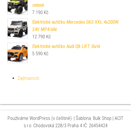
zelené
7 190
Kč
Elektrické autíčko Mercedes G63 XXL 4x200W
24V MP4 bílé
12 790
Kč
Elektrické autíčko Audi Q8 LIFT žluté
5 590
Kč
Zajímavosti
Používáme WordPress (v češtině).
|
Šablona: Bulk Shop
| ACIT
s.r.o. Chodovská 228/3 Praha 4 IČ: 26454424