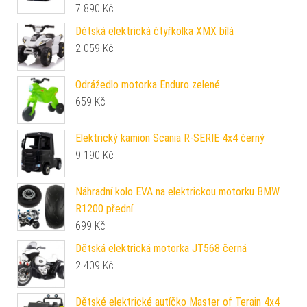
7 890
Kč
Dětská elektrická čtyřkolka XMX bílá
2 059
Kč
Odrážedlo motorka Enduro zelené
659
Kč
Elektrický kamion Scania R-SERIE 4x4 černý
9 190
Kč
Náhradní kolo EVA na elektrickou motorku BMW
R1200 přední
699
Kč
Dětská elektrická motorka JT568 černá
2 409
Kč
Dětské elektrické autíčko Master of Terain 4x4