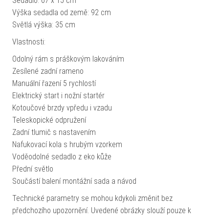
Sedadlo: 67 x 15 cm
Výška sedadla od země: 92 cm
Světlá výška: 35 cm
Vlastnosti:
Odolný rám s práškovým lakováním
Zesílené zadní rameno
Manuální řazení 5 rychlostí
Elektrický start i nožní startér
Kotoučové brzdy vpředu i vzadu
Teleskopické odpružení
Zadní tlumič s nastavením
Nafukovací kola s hrubým vzorkem
Voděodolné sedadlo z eko kůže
Přední světlo
Součástí balení montážní sada a návod
Technické parametry se mohou kdykoli změnit bez
předchozího upozornění. Uvedené obrázky slouží pouze k