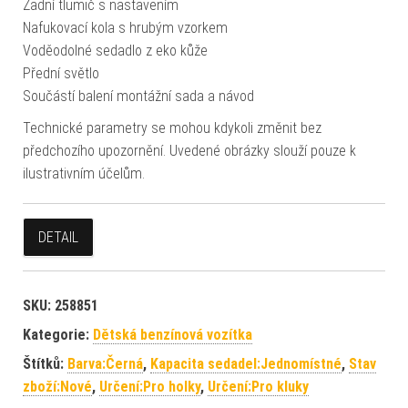
Zadní tlumič s nastavením
Nafukovací kola s hrubým vzorkem
Voděodolné sedadlo z eko kůže
Přední světlo
Součástí balení montážní sada a návod
Technické parametry se mohou kdykoli změnit bez
předchozího upozornění. Uvedené obrázky slouží pouze k
ilustrativním účelům.
DETAIL
SKU:
258851
Kategorie:
Dětská benzínová vozítka
Štítků:
Barva:Černá
,
Kapacita sedadel:Jednomístné
,
Stav
zboží:Nové
,
Určení:Pro holky
,
Určení:Pro kluky