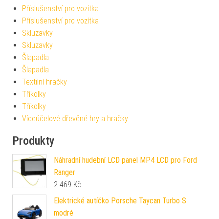
Příslušenství pro vozítka
Příslušenství pro vozítka
Skluzavky
Skluzavky
Šlapadla
Šlapadla
Textilní hračky
Tříkolky
Tříkolky
Víceúčelové dřevěné hry a hračky
Produkty
Náhradní hudební LCD panel MP4 LCD pro Ford
Ranger
2 469
Kč
Elektrické autíčko Porsche Taycan Turbo S
modré