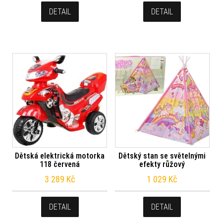
DETAIL
DETAIL
Dětská elektrická motorka
Dětský stan se světelnými
118 červená
efekty růžový
3 289
Kč
1 029
Kč
DETAIL
DETAIL