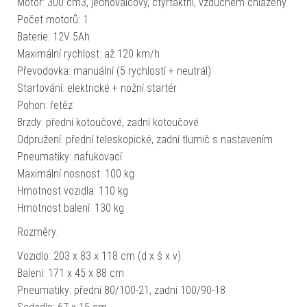
Motor: 300 cm3, jednoválcový, čtyřtaktní, vzduchem chlazený
Počet motorů: 1
Baterie: 12V 5Ah
Maximální rychlost: až 120 km/h
Převodovka: manuální (5 rychlostí + neutrál)
Startování: elektrické + nožní startér
Pohon: řetěz
Brzdy: přední kotoučové, zadní kotoučové
Odpružení: přední teleskopické, zadní tlumič s nastavením
Pneumatiky: nafukovací
Maximální nosnost: 100 kg
Hmotnost vozidla: 110 kg
Hmotnost balení: 130 kg
Rozměry:
Vozidlo: 203 x 83 x 118 cm (d x š x v)
Balení: 171 x 45 x 88 cm
Pneumatiky: přední 80/100-21, zadní 100/90-18