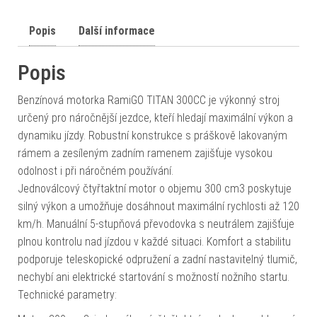
Popis
Další informace
Popis
Benzínová motorka RamiGO TITAN 300CC je výkonný stroj
určený pro náročnější jezdce, kteří hledají maximální výkon a
dynamiku jízdy. Robustní konstrukce s práškově lakovaným
rámem a zesíleným zadním ramenem zajišťuje vysokou
odolnost i při náročném používání.
Jednoválcový čtyřtaktní motor o objemu 300 cm3 poskytuje
silný výkon a umožňuje dosáhnout maximální rychlosti až 120
km/h. Manuální 5-stupňová převodovka s neutrálem zajišťuje
plnou kontrolu nad jízdou v každé situaci. Komfort a stabilitu
podporuje teleskopické odpružení a zadní nastavitelný tlumič,
nechybí ani elektrické startování s možností nožního startu.
Technické parametry: