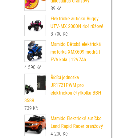
dinosaurus oranžový
89
Kč
Elektrické autíčko Buggy
UTV-MX 2000N 4x4 růžové
8 790
Kč
Mamido Dětská elektrická
motorka XMX609 modrá |
EVA kola | 12V7Ah
4 590
Kč
Řídící jednotka
JR1721PWM pro
elektrickou čtyřkolku BBH
3588
739
Kč
Mamido Elektrické autíčko
Land Rapid Racer oranžový
4 200
Kč