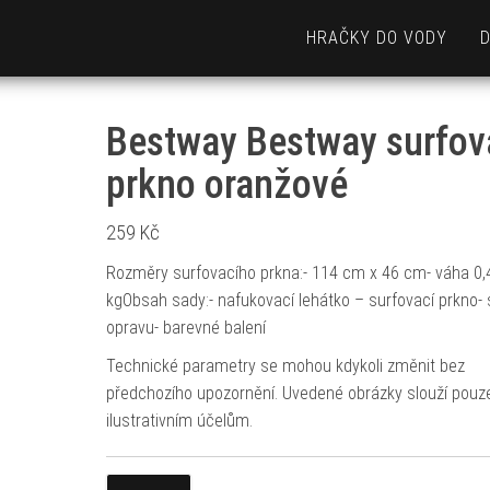
HRAČKY DO VODY
Bestway Bestway surfov
prkno oranžové
259
Kč
Rozměry surfovacího prkna:- 114 cm x 46 cm- váha 0,
kgObsah sady:- nafukovací lehátko – surfovací prkno- 
opravu- barevné balení
Technické parametry se mohou kdykoli změnit bez
předchozího upozornění. Uvedené obrázky slouží pouz
ilustrativním účelům.