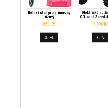
Dětský stan pro princezny
Elektrické autí
růžový
Off-road Speed 4
669
Kč
6 890
K
DETAIL
DETAIL