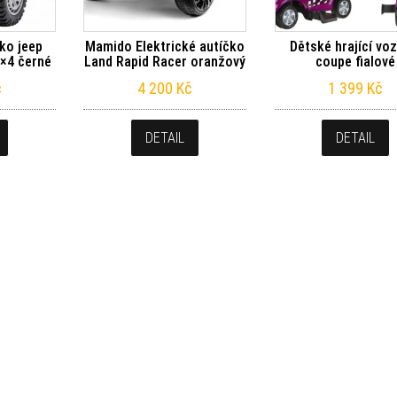
čko jeep
Mamido Elektrické autíčko
Dětské hrající vo
×4 černé
Land Rapid Racer oranžový
coupe fialové
č
4 200
Kč
1 399
Kč
DETAIL
DETAIL