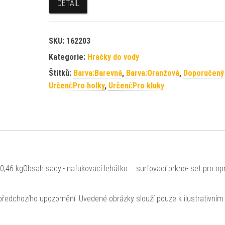
DETAIL
SKU:
162203
Kategorie:
Hračky do vody
Štítků:
Barva:Barevná
,
Barva:Oranžová
,
Doporučený
Určení:Pro holky
,
Určení:Pro kluky
,46 kgObsah sady:- nafukovací lehátko – surfovací prkno- set pro op
ředchozího upozornění. Uvedené obrázky slouží pouze k ilustrativním