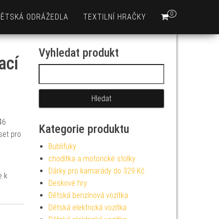
0
DĚTSKÁ ODRÁŽEDLA
TEXTILNÍ HRAČKY
Vyhledat produkt
ací
Vyhledávání
46
Kategorie produktu
set pro
Bublifuky
chodítka a motorické stolky
Dárky pro kamarády do 329 Kč
e k
Deskové hry
Dětská benzínová vozítka
Dětská elektrická vozítka