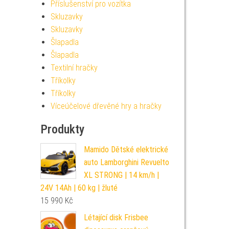
Příslušenství pro vozítka
Skluzavky
Skluzavky
Šlapadla
Šlapadla
Textilní hračky
Tříkolky
Tříkolky
Víceúčelové dřevěné hry a hračky
Produkty
Mamido Dětské elektrické
auto Lamborghini Revuelto
XL STRONG | 14 km/h |
24V 14Ah | 60 kg | žluté
15 990
Kč
Létající disk Frisbee