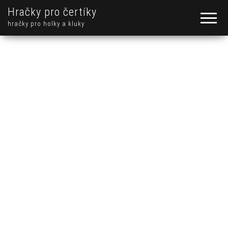
Hračky pro čertíky
hračky pro holky a kluky