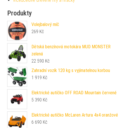
Víceúčelové dřevěné hry a hračky
Produkty
Volejbalový míč
269
Kč
Dětská benzínová motokára MUD MONSTER
zelená
22 590
Kč
Zahradní vozík 120 kg s vyjímatelnou korbou
1 919
Kč
Elektrické autíčko OFF ROAD Mountain červené
5 390
Kč
Elektrické autíčko McLaren Artura 4x4 oranžové
6 690
Kč