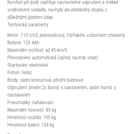
Komfort při jízdě zajišťuje nastavitelné odpružení a měkké
voděodolné sedadlo, nechybí ani přehledný displej s
důležitými jízdními údaji.
Technické parametry:
Motor: 110 cm3, jednoválcový, čtyřtaktní, vzduchem chlazený
Baterie: 12V 4Ah
Maximální rychlost: až 45 km/h
Převodovka: automatická (vpřed, neutrál, vzad)
Startování: elektrické
Pohon: řetěz
Brzdy: zadní kotoučové, přední bubnové
Odpružení: přední 2x tlumič s nastavením, zadní tlumič s
nastavením
Pneumatiky: nafukovací
Maximální nosnost: 85 kg
Hmotnost vozidla: 105 kg
Hmotnost balení: 124 kg