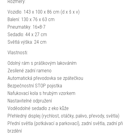
Rozměry:
Vozidlo: 143 x 100 x 86 cm (d x š x v)
Balení: 130 x 76 x 63 cm
Pneumatiky: 16×8-7
Sedadlo: 44 x 27 cm
Světlá výška: 24 cm
Vlastnosti:
Odolný rám s práškovým lakováním
Zesílené zadní rameno
Automatická převodovka se zpátečkou
Bezpečnostní STOP pojistka
Nafukovací kola s hrubým vzorkem
Nastavitelné odpružení
Voděodolné sedadlo z eko kůže
Přehledný displej (rychlost, otáčky, palivo, převody, světla)
Přední světla (potkávací a parkovací), zadní světla, zadní při
brzdění