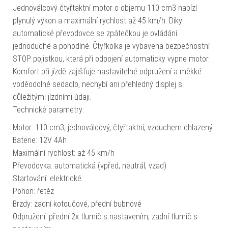
Jednoválcový čtyřtaktní motor o objemu 110 cm3 nabízí
plynulý výkon a maximální rychlost až 45 km/h. Díky
automatické převodovce se zpátečkou je ovládání
jednoduché a pohodlné. Čtyřkolka je vybavena bezpečnostní
STOP pojistkou, která při odpojení automaticky vypne motor.
Komfort při jízdě zajišťuje nastavitelné odpružení a měkké
voděodolné sedadlo, nechybí ani přehledný displej s
důležitými jízdními údaji.
Technické parametry:
Motor: 110 cm3, jednoválcový, čtyřtaktní, vzduchem chlazený
Baterie: 12V 4Ah
Maximální rychlost: až 45 km/h
Převodovka: automatická (vpřed, neutrál, vzad)
Startování: elektrické
Pohon: řetěz
Brzdy: zadní kotoučové, přední bubnové
Odpružení: přední 2x tlumič s nastavením, zadní tlumič s