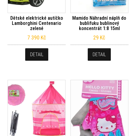
Dětské elektrické autíčko
Mamido Náhradní náplň do
Lamborghini Centenario
bublifuku bublinový
zelené
koncentrát 1:8 15ml
7 390
Kč
29
Kč
DETAIL
DETAIL