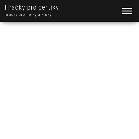
Hračky pro čertíky
hračky pro holky a kluky