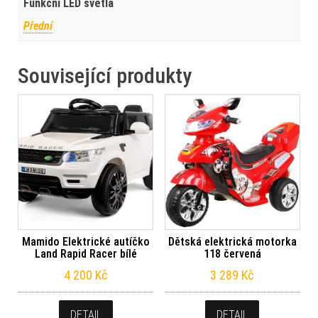
Funkční LED světla
Přední
Související produkty
Mamido Elektrické autíčko
Dětská elektrická motorka
Land Rapid Racer bílé
118 červená
4 200
Kč
3 289
Kč
DETAIL
DETAIL