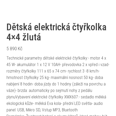
Dětská elektrická čtyřkolka
4×4 žlutá
5 890
Kč
Technické parametry dětské elektrické čtyřkolky:- motor 4 x
45 W- akumulátor 1 x 12 V 10AH- převodovka 2 x vpřed i vzad-
rozměry čtyřkolky 111 x 65 x 74 cm- rychlost 3 -8 km/h-
hmotnost čtyřkolky 25 kg- maximální nosnost 50 kg- doba
nabíjení 8 hodin- doba jízdy do 1 hodiny (záleží na povrchu a
váze)- brzda: automaticky po sejmutí nohy z pedálu
plynuVybavení elektrické čtyřkolky XMX607:- sedadlo měkká
ekologická kůže- měkká Eva kola- přední LED světla- audio
panel: USB, Mikro SD, Vstup MP3, Bluetooth