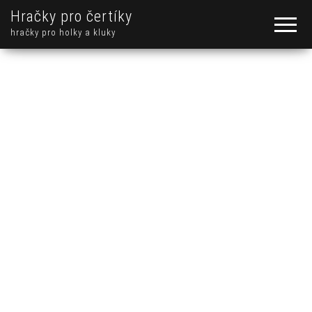
Hračky pro čertíky
hračky pro holky a kluky