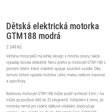
Dětská elektrická motorka
GTM188 modrá
2 349
Kč
Většina motocyklů má lehký design s mnoha otvory, takže
vypadají docela delikátně. Něco jiného je motocykl GTM1188 s
pevným tělem, které stabilně spojuje součásti vozidla. Díky
tomuto řešení vypadá motorka i přes malou velikost masivně
a specificky.
Bateriový motocykl GTM1188 může jezdit rychlostí 3 km / ha
může jej používat dítě do 25 kilogramů. Vzhledem k tomu, že
motorka nemá pro rodiče dálkové ovládání, doporučuje