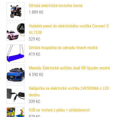
Dětská elektrická motorka černá
1 889
Kč
Hudební panel do elektrického vozítka Coronet S
HL1538
529
Kč
Dětská houpačka na zahradu tmavě modrá
419
Kč
Mamido Elektrické autíčko Audi R8 Spyder modré
4 590
Kč
Nabíječka na elektrická vozítka 24V500MA s LED
diodou
339
Kč
Stůl na tvoření z písku + příslušenství
879
Kč