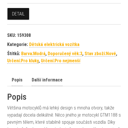
DETAIL
SKU:
159308
Kategorie:
Dětská elektrická vozítka
Štítků:
Barva:Modrá
,
Doporučený věk:3
,
Stav zboží:Nové
,
Určení:Pro kluky
,
Určení:Pro nejmenší
Popis
Další informace
Popis
Většina motocyklů má lehký design s mnoha otvory, takže
vypadají docela delikátně. Něco jiného je motocykl GTM1188 s
pevným tělem, které stabilně spojuje součásti vozidla. Díky