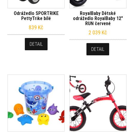
Odrážedlo SPORTRIKE
RoyalBaby Dětské
PettyTrike bílé
odrážedlo RoyalBaby 12″
RUN červené
839
Kč
2 039
Kč
DETAIL
DETAIL