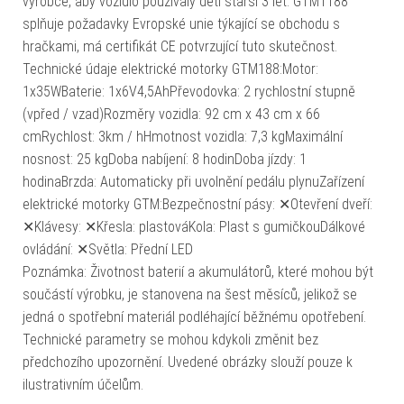
výrobce, aby vozidlo používaly děti starší 3 let. GTM1188
splňuje požadavky Evropské unie týkající se obchodu s
hračkami, má certifikát CE potvrzující tuto skutečnost.
Technické údaje elektrické motorky GTM188:Motor:
1x35WBaterie: 1x6V4,5AhPřevodovka: 2 rychlostní stupně
(vpřed / vzad)Rozměry vozidla: 92 cm x 43 cm x 66
cmRychlost: 3km / hHmotnost vozidla: 7,3 kgMaximální
nosnost: 25 kgDoba nabíjení: 8 hodinDoba jízdy: 1
hodinaBrzda: Automaticky při uvolnění pedálu plynuZařízení
elektrické motorky GTM:Bezpečnostní pásy: ✕Otevření dveří:
✕Klávesy: ✕Křesla: plastováKola: Plast s gumičkouDálkové
ovládání: ✕Světla: Přední LED
Poznámka: Životnost baterií a akumulátorů, které mohou být
součástí výrobku, je stanovena na šest měsíců, jelikož se
jedná o spotřební materiál podléhající běžnému opotřebení.
Technické parametry se mohou kdykoli změnit bez
předchozího upozornění. Uvedené obrázky slouží pouze k
ilustrativním účelům.