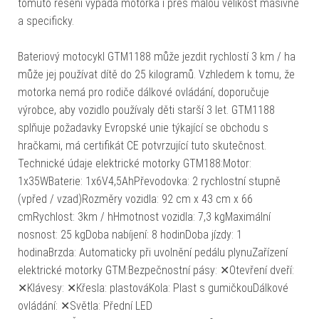
tomuto řešení vypadá motorka i přes malou velikost masivně
a specificky.
Bateriový motocykl GTM1188 může jezdit rychlostí 3 km / ha
může jej používat dítě do 25 kilogramů. Vzhledem k tomu, že
motorka nemá pro rodiče dálkové ovládání, doporučuje
výrobce, aby vozidlo používaly děti starší 3 let. GTM1188
splňuje požadavky Evropské unie týkající se obchodu s
hračkami, má certifikát CE potvrzující tuto skutečnost.
Technické údaje elektrické motorky GTM188:Motor:
1x35WBaterie: 1x6V4,5AhPřevodovka: 2 rychlostní stupně
(vpřed / vzad)Rozměry vozidla: 92 cm x 43 cm x 66
cmRychlost: 3km / hHmotnost vozidla: 7,3 kgMaximální
nosnost: 25 kgDoba nabíjení: 8 hodinDoba jízdy: 1
hodinaBrzda: Automaticky při uvolnění pedálu plynuZařízení
elektrické motorky GTM:Bezpečnostní pásy: ✕Otevření dveří:
✕Klávesy: ✕Křesla: plastováKola: Plast s gumičkouDálkové
ovládání: ✕Světla: Přední LED