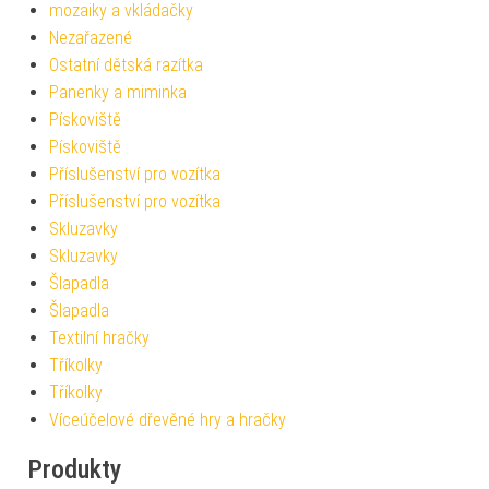
mozaiky a vkládačky
Nezařazené
Ostatní dětská razítka
Panenky a miminka
Pískoviště
Pískoviště
Příslušenství pro vozítka
Příslušenství pro vozítka
Skluzavky
Skluzavky
Šlapadla
Šlapadla
Textilní hračky
Tříkolky
Tříkolky
Víceúčelové dřevěné hry a hračky
Produkty