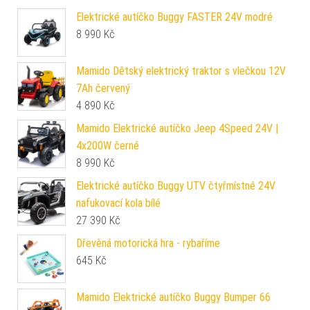
Elektrické autíčko Buggy FASTER 24V modré
8 990
Kč
Mamido Dětský elektrický traktor s vlečkou 12V
7Ah červený
4 890
Kč
Mamido Elektrické autíčko Jeep 4Speed 24V |
4x200W černé
8 990
Kč
Elektrické autíčko Buggy UTV čtyřmístné 24V
nafukovací kola bílé
27 390
Kč
Dřevěná motorická hra - rybaříme
645
Kč
Mamido Elektrické autíčko Buggy Bumper 66