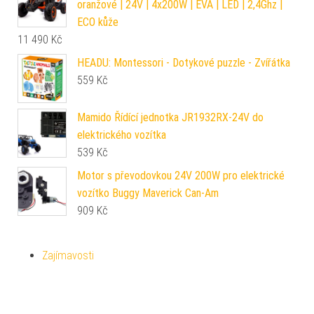
oranžové | 24V | 4x200W | EVA | LED | 2,4Ghz |
ECO kůže
11 490
Kč
HEADU: Montessori - Dotykové puzzle - Zvířátka
559
Kč
Mamido Řídící jednotka JR1932RX-24V do
elektrického vozítka
539
Kč
Motor s převodovkou 24V 200W pro elektrické
vozítko Buggy Maverick Can-Am
909
Kč
Zajímavosti