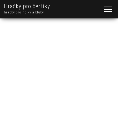
Hračky pro čertíky
hračky pro holky a kluky