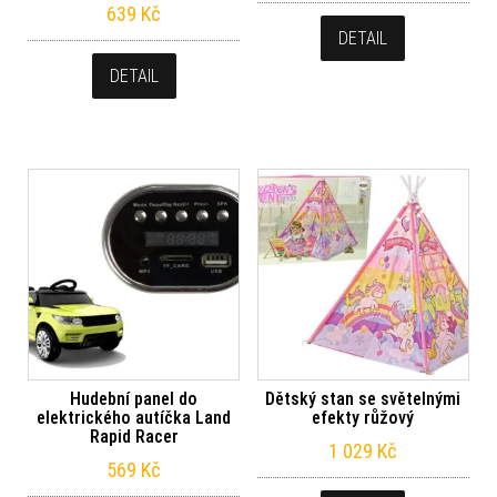
639
Kč
DETAIL
DETAIL
Hudební panel do
Dětský stan se světelnými
elektrického autíčka Land
efekty růžový
Rapid Racer
1 029
Kč
569
Kč