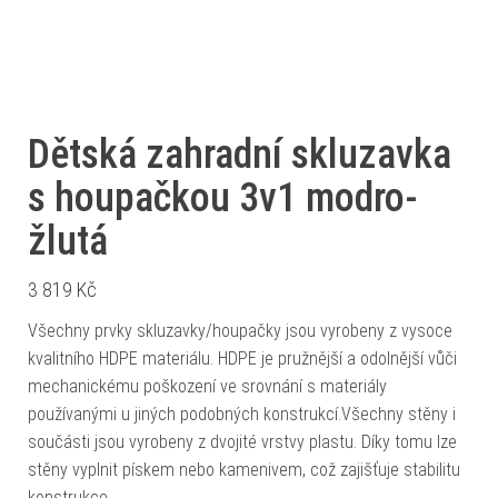
Dětská zahradní skluzavka
s houpačkou 3v1 modro-
žlutá
3 819
Kč
Všechny prvky skluzavky/houpačky jsou vyrobeny z vysoce
kvalitního HDPE materiálu. HDPE je pružnější a odolnější vůči
mechanickému poškození ve srovnání s materiály
používanými u jiných podobných konstrukcí.Všechny stěny i
součásti jsou vyrobeny z dvojité vrstvy plastu. Díky tomu lze
stěny vyplnit pískem nebo kamenivem, což zajišťuje stabilitu
konstrukce.