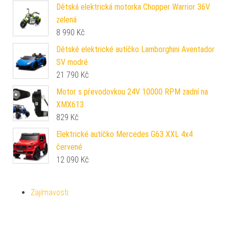
Dětská elektrická motorka Chopper Warrior 36V
zelená
8 990
Kč
Dětské elektrické autíčko Lamborghini Aventador
SV modré
21 790
Kč
Motor s převodovkou 24V 10000 RPM zadní na
XMX613
829
Kč
Elektrické autíčko Mercedes G63 XXL 4x4
červené
12 090
Kč
Zajímavosti