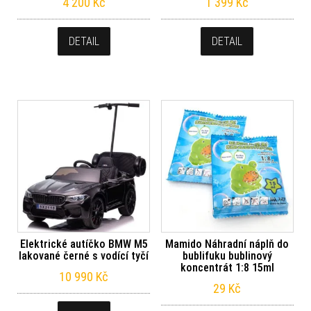
4 200
Kč
1 399
Kč
DETAIL
DETAIL
Elektrické autíčko BMW M5
Mamido Náhradní náplň do
lakované černé s vodící tyčí
bublifuku bublinový
koncentrát 1:8 15ml
10 990
Kč
29
Kč