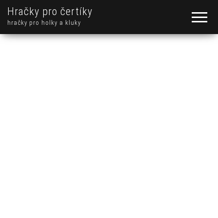
Hračky pro čertíky
hračky pro holky a kluky