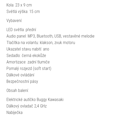
Kola: 23 x 9 cm
Světlá výška: 15 cm
Vybavení:
LED světla: přední
Audio panel: MP3, Bluetooth, USB, vestavěné melodie
Tlačítka na volantu: klakson, zvuk motoru
Ukazatel stavu nabití: ano
Sedadlo: černá ekokůže
Amortizace: zadní tlumiče
Pomalý rozjezd (soft start)
Dálkové ovládání
Bezpečnostní pásy
Obsah balení:
Elektrické autíčko Buggy Kawasaki
Dálkový ovladač 2,4 GHz
Nabíječka