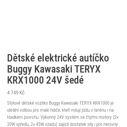
Dětské elektrické autíčko
Buggy Kawasaki TERYX
KRX1000 24V šedé
4 749
Kč
Stylové dětské vozítko Buggy Kawasaki TERYX KRX1000 je
ideální volbou pro malé řidiče, kteří milují jízdu v terénu i na
hladkém povrchu. Výkonný 24V systém se čtyřmi motory (2×
20W vpředu, 2× 45W vzadu) zajistí dostatek síly i pro nerovný