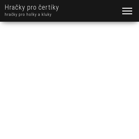
Hračky pro čertíky
hračky pro holky a kluky