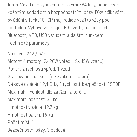
terén. Vozítko je vybaveno měkkými EVA koly, pohodlným
koženým sedadlem a bezpečnostními pásy. Díky dálkovému
ovládání s funkcí STOP mají rodiče vozítko vždy pod
kontrolou. Výbava zahrnuje LED světla, audio panel s
Bluetooth, MP3, USB vstupem a dalšími funkcemi.
Technické parametry:
Napájení: 24V / 5Ah
Motory: 4 motory (2× 20W vpředu, 2× 45W vzadu)
Pohon: 2 rychlosti vpřed, 1 vzad
Startování: tlačítkem (se zvukem motoru)
Dálkové ovládání: 2,4 GHz, 3 rychlosti, bezpečnostní STOP
Maximální rychlost: dle zatížení a terénu
Maximální nosnost: 30 kg
Hmotnost vozidla: 12,7 kg
Hmotnost balení: 16 kg
Počet míst: 1
Bezpečnostní pásy: 3-bodové