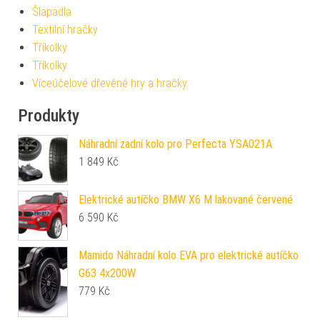
Šlapadla
Textilní hračky
Tříkolky
Tříkolky
Víceúčelové dřevěné hry a hračky
Produkty
Náhradní zadní kolo pro Perfecta YSA021A
1 849
Kč
Elektrické autíčko BMW X6 M lakované červené
6 590
Kč
Mamido Náhradní kolo EVA pro elektrické autíčko
G63 4x200W
779
Kč