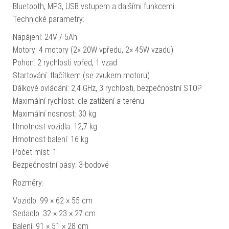
Bluetooth, MP3, USB vstupem a dalšími funkcemi.
Technické parametry:
Napájení: 24V / 5Ah
Motory: 4 motory (2× 20W vpředu, 2× 45W vzadu)
Pohon: 2 rychlosti vpřed, 1 vzad
Startování: tlačítkem (se zvukem motoru)
Dálkové ovládání: 2,4 GHz, 3 rychlosti, bezpečnostní STOP
Maximální rychlost: dle zatížení a terénu
Maximální nosnost: 30 kg
Hmotnost vozidla: 12,7 kg
Hmotnost balení: 16 kg
Počet míst: 1
Bezpečnostní pásy: 3-bodové
Rozměry:
Vozidlo: 99 × 62 × 55 cm
Sedadlo: 32 × 23 × 27 cm
Balení: 91 × 51 × 28 cm