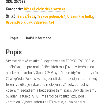
SKU:
257082
Kategorie:
Dětská elektrická vozítka
Štítků:
Barva:Šedá
,
Trakce pohon:4x4
,
Určení:Pro holky
,
Určení:Pro kluky
,
Vybavení:4x4
Popis
Další informace
Popis
Stylové dětské vozítko Buggy Kawasaki TERYX KRX1000 je
ideální volbou pro malé řidiče, kteří milují jízdu v terénu i na
hladkém povrchu. Výkonný 24V systém se čtyřmi motory (2×
20W vpředu, 2× 45W vzadu) zajistí dostatek síly i pro nerovný
terén. Vozítko je vybaveno měkkými EVA koly, pohodlným
koženým sedadlem a bezpečnostními pásy. Díky dálkovému
ovládání s funkcí STOP mají rodiče vozítko vždy pod
kontrolou. Výbava zahrnuje LED světla, audio panel s