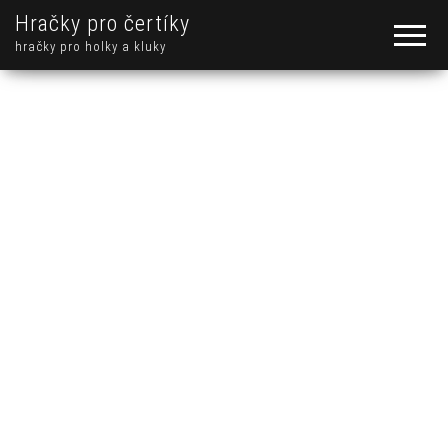
Hračky pro čertíky
hračky pro holky a kluky