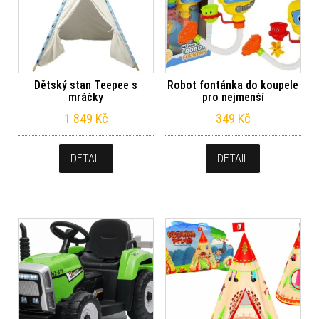
Dětský stan Teepee s
Robot fontánka do koupele
mráčky
pro nejmenší
1 849
Kč
349
Kč
DETAIL
DETAIL