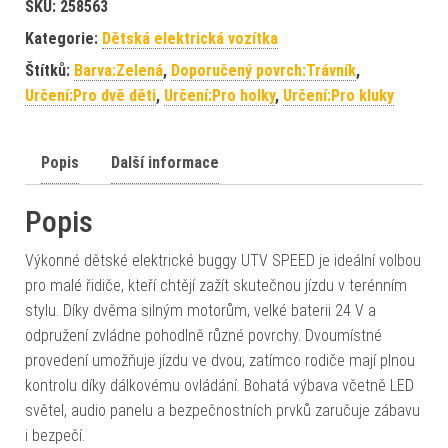
SKU:
258563
Kategorie:
Dětská elektrická vozítka
Štítků:
Barva:Zelená
,
Doporučený povrch:Trávník
,
Určení:Pro dvě děti
,
Určení:Pro holky
,
Určení:Pro kluky
Popis
Další informace
Popis
Výkonné dětské elektrické buggy UTV SPEED je ideální volbou
pro malé řidiče, kteří chtějí zažít skutečnou jízdu v terénním
stylu. Díky dvěma silným motorům, velké baterii 24 V a
odpružení zvládne pohodlně různé povrchy. Dvoumístné
provedení umožňuje jízdu ve dvou, zatímco rodiče mají plnou
kontrolu díky dálkovému ovládání. Bohatá výbava včetně LED
světel, audio panelu a bezpečnostních prvků zaručuje zábavu
i bezpečí.