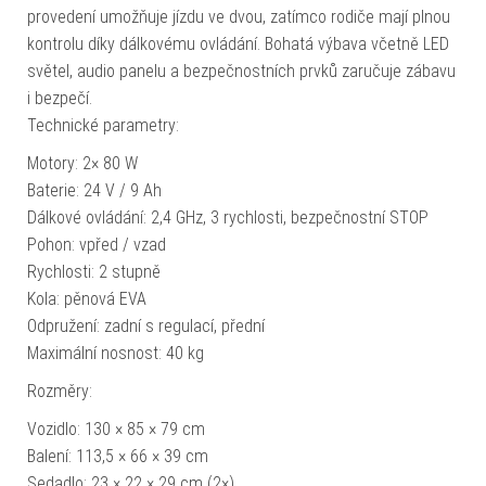
provedení umožňuje jízdu ve dvou, zatímco rodiče mají plnou
kontrolu díky dálkovému ovládání. Bohatá výbava včetně LED
světel, audio panelu a bezpečnostních prvků zaručuje zábavu
i bezpečí.
Technické parametry:
Motory: 2× 80 W
Baterie: 24 V / 9 Ah
Dálkové ovládání: 2,4 GHz, 3 rychlosti, bezpečnostní STOP
Pohon: vpřed / vzad
Rychlosti: 2 stupně
Kola: pěnová EVA
Odpružení: zadní s regulací, přední
Maximální nosnost: 40 kg
Rozměry:
Vozidlo: 130 × 85 × 79 cm
Balení: 113,5 × 66 × 39 cm
Sedadlo: 23 × 22 × 29 cm (2×)