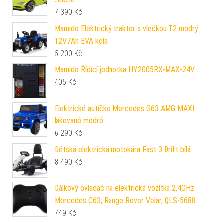
7 390
Kč
Mamido Elektrický traktor s vlečkou T2 modrý
12V7Ah EVA kola
5 200
Kč
Mamido Řídící jednotka HY2005RX-MAX-24V
405
Kč
Elektrické autíčko Mercedes G63 AMG MAXI
lakované modré
6 290
Kč
Dětská elektrická motokára Fast 3 Drift bílá
8 490
Kč
Dálkový ovladač na elektrická vozítka 2,4GHz
Mercedes C63, Range Rover Velar, QLS-5688
749
Kč