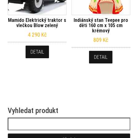
Mamido Elektrický traktor s
Indiánský stan Teepee pro
vlečkou Blow zelený
děti 160 cm x 105 cm
krémový
4 290
Kč
809
Kč
DETAIL
DETAIL
Vyhledat produkt
Vyhledávání