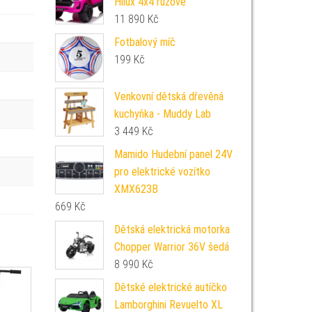
Hilux 4x4 růžové
11 890
Kč
Fotbalový míč
199
Kč
Venkovní dětská dřevěná
kuchyňka - Muddy Lab
3 449
Kč
Mamido Hudební panel 24V
pro elektrické vozítko
XMX623B
669
Kč
Dětská elektrická motorka
Chopper Warrior 36V šedá
8 990
Kč
Dětské elektrické autíčko
Lamborghini Revuelto XL