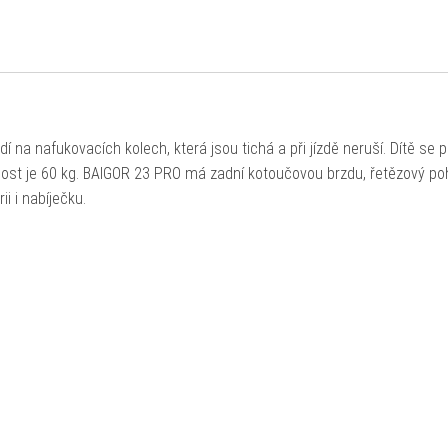
í na nafukovacích kolech, která jsou tichá a při jízdě neruší. Dítě se 
nost je 60 kg. BAIGOR 23 PRO má zadní kotoučovou brzdu, řetězový po
i i nabíječku.