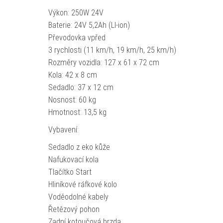
Výkon: 250W 24V
Baterie: 24V 5,2Ah (LI-ion)
Převodovka vpřed
3 rychlosti (11 km/h, 19 km/h, 25 km/h)
Rozměry vozidla: 127 x 61 x 72 cm
Kola: 42 x 8 cm
Sedadlo: 37 x 12 cm
Nosnost: 60 kg
Hmotnost: 13,5 kg
Vybavení:
Sedadlo z eko kůže
Nafukovací kola
Tlačítko Start
Hliníkové ráfkové kolo
Voděodolné kabely
Řetězový pohon
Zadní kotoučová brzda