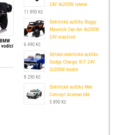
24V 4x200W zelené
11 890
Kč
Elektrické autíčko Buggy
Maverick Can-Am 4x200W
24V oranžové
o BMW
6 490
Kč
 vodící
Dětské elektrické autíčko
Dodge Charger R/T 24V
2x200W modré
8 290
Kč
Elektrické autíčko Mini
Concept Aceman bílé
5 890
Kč