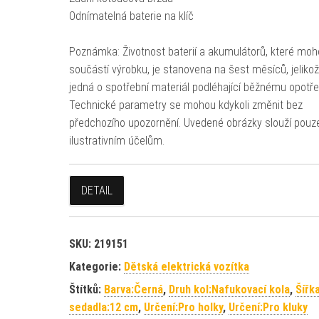
Odnímatelná baterie na klíč
Poznámka: Životnost baterií a akumulátorů, které moh
součástí výrobku, je stanovena na šest měsíců, jeliko
jedná o spotřební materiál podléhající běžnému opotře
Technické parametry se mohou kdykoli změnit bez
předchozího upozornění. Uvedené obrázky slouží pouz
ilustrativním účelům.
DETAIL
SKU:
219151
Kategorie:
Dětská elektrická vozítka
Štítků:
Barva:Černá
,
Druh kol:Nafukovací kola
,
Šířk
sedadla:12 cm
,
Určení:Pro holky
,
Určení:Pro kluky