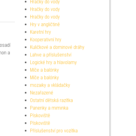
Hračky do vody
Hračky do vody
Hračky do vody
Hry v angličtině
Karetní hry
Kooperativní hry
posadí
Kuličkové a dominové dráhy
hon a
Lahve a příslušenství
Logické hry a hlavolamy
Míče a balónky
Míče a balónky
mozaiky a vkládačky
Nezařazené
Ostatní dětská razítka
Panenky a miminka
Pískoviště
Pískoviště
Příslušenství pro vozítka