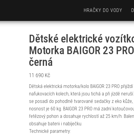
HRAČKY DO VODY
Dětské elektrické vozítk
Motorka BAIGOR 23 PR
černá
11 690
Kč
Dětská elektrická motorka/kolo BAIGOR 23 PRO přijíždí
nafukovacích kolech, která jsou tichá a při jízdě neruší.
se posadí do pohodlně tvarované sedačky z eko kůže, j
nosnost je 60 kg. BAIGOR 23 PRO má zadní kotoučovou
řetězový pohon a dosahuje rychlostí až 25 km/h. Balen
obsahuje baterii i nabíječku.
Technické parametry: