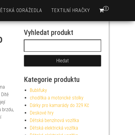
0
DĚTSKÁ ODRÁŽEDLA
TEXTILNÍ HRAČKY
Vyhledat produkt
o
Vyhledávání
O
Kategorie produktu
 na
Bublifuky
 Dítě
chodítka a motorické stolky
ejí
Dárky pro kamarády do 329 Kč
 brzdu,
Deskové hry
í
Dětská benzínová vozítka
Dětská elektrická vozítka