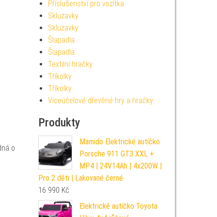
Příslušenství pro vozítka
Skluzavky
Skluzavky
Šlapadla
Šlapadla
Textilní hračky
Tříkolky
Tříkolky
Víceúčelové dřevěné hry a hračky
Produkty
Mamido Elektrické autíčko
dná o
Porsche 911 GT3 XXL +
MP4 | 24V14Ah | 4x200W |
Pro 2 děti | Lakované černé
16 990
Kč
Elektrické autíčko Toyota