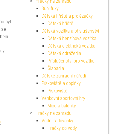
Hračky na zahradu
Bublifuky
Dětská hřiště a prolézačky
ou být
Dětská hřiště
ž se
Dětská vozítka a příslušenství
bení.
Dětská benzínová vozítka
Dětská elektrická vozítka
e k
Dětská odrážedla
Příslušenství pro vozítka
Šlapadla
Dětské zahradní nářadí
Pískoviště a doplňky
Pískoviště
Venkovní sportovní hry
Míče a balónky
Hračky na zahradu
Vodní radovánky
a
Hračky do vody