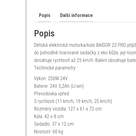
Popis
Další informace
Popis
Dětská elektrická motorka/kolo BAIGOR 23 PRO přijížd
do pohodlně tvarované sedačky z eko kůže, její nos
dosahuje rychlostí až 25 km/h. Balení obsahuje bateri
Technické parametry:
Výkon: 250W 24V
Baterie: 24V 5,2Ah (LI-ion)
Převodovka vpřed
3 rychlosti (11 km/h, 19 km/h, 25 km/h)
Rozměry vozidla: 127 x 61 x 72 cm
Kola: 42 x 8 cm
Sedadlo: 37 x 12 cm
Nosnost: 60 kg