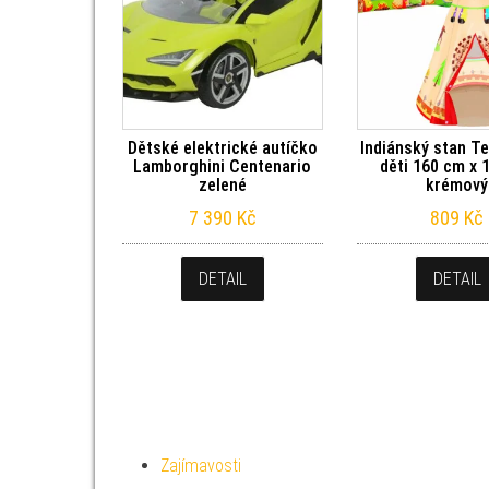
Dětské elektrické autíčko
Indiánský stan T
Lamborghini Centenario
děti 160 cm x 
zelené
krémový
7 390
Kč
809
Kč
DETAIL
DETAIL
Zajímavosti