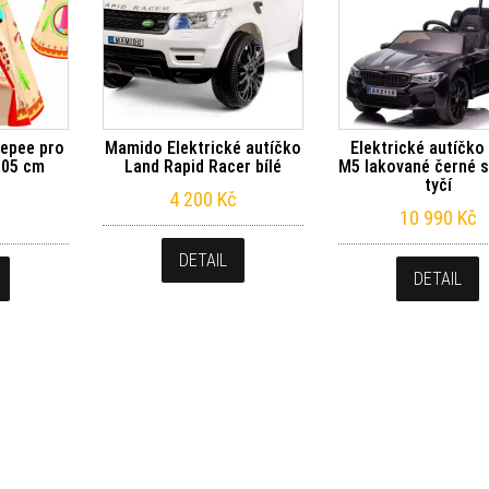
eepee pro
Mamido Elektrické autíčko
Elektrické autíčk
105 cm
Land Rapid Racer bílé
M5 lakované černé s
tyčí
4 200
Kč
10 990
Kč
DETAIL
DETAIL