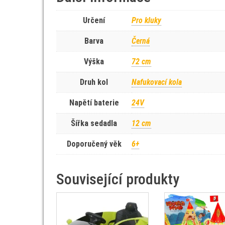
Určení
Pro kluky
Barva
Černá
Výška
72 cm
Druh kol
Nafukovací kola
Napětí baterie
24V
Šířka sedadla
12 cm
Doporučený věk
6+
Související produkty