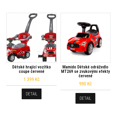
Dětské hrající vozítko
Mamido Dětské odrážedlo
coupe červené
MT269 se zvukovými efekty
červené
1 399
Kč
990
Kč
DETAIL
DETAIL