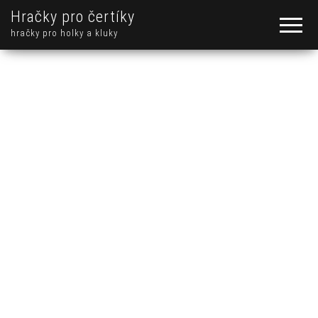
Hračky pro čertíky
hračky pro holky a kluky