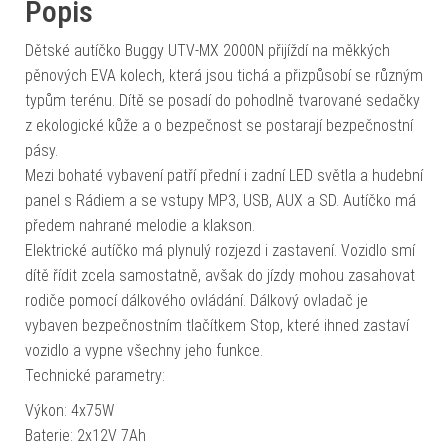
Popis
Dětské autíčko Buggy UTV-MX 2000N přijíždí na měkkých
pěnových EVA kolech, která jsou tichá a přizpůsobí se různým
typům terénu. Dítě se posadí do pohodlně tvarované sedačky
z ekologické kůže a o bezpečnost se postarají bezpečnostní
pásy.
Mezi bohaté vybavení patří přední i zadní LED světla a hudební
panel s Rádiem a se vstupy MP3, USB, AUX a SD. Autíčko má
předem nahrané melodie a klakson.
Elektrické autíčko má plynulý rozjezd i zastavení. Vozidlo smí
dítě řídit zcela samostatně, avšak do jízdy mohou zasahovat
rodiče pomocí dálkového ovládání. Dálkový ovladač je
vybaven bezpečnostním tlačítkem Stop, které ihned zastaví
vozidlo a vypne všechny jeho funkce.
Technické parametry:
Výkon: 4x75W
Baterie: 2x12V 7Ah