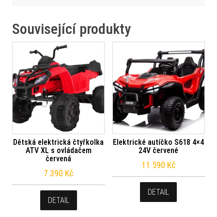
Související produkty
Dětská elektrická čtyřkolka
Elektrické autíčko S618 4×4
ATV XL s ovládačem
24V červené
červená
11 590
Kč
7 390
Kč
DETAIL
DETAIL