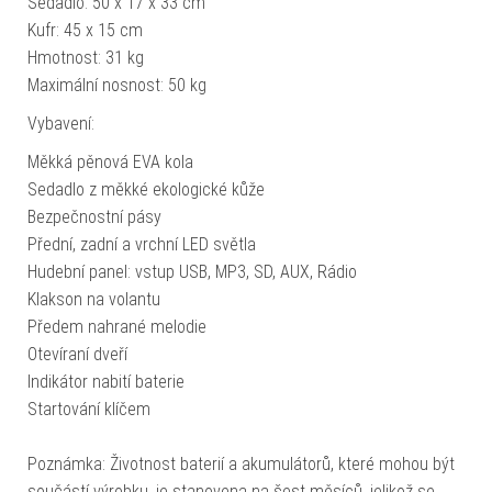
Sedadlo: 50 x 17 x 33 cm
Kufr: 45 x 15 cm
Hmotnost: 31 kg
Maximální nosnost: 50 kg
Vybavení:
Měkká pěnová EVA kola
Sedadlo z měkké ekologické kůže
Bezpečnostní pásy
Přední, zadní a vrchní LED světla
Hudební panel: vstup USB, MP3, SD, AUX, Rádio
Klakson na volantu
Předem nahrané melodie
Otevíraní dveří
Indikátor nabití baterie
Startování klíčem
Poznámka: Životnost baterií a akumulátorů, které mohou být
součástí výrobku, je stanovena na šest měsíců, jelikož se