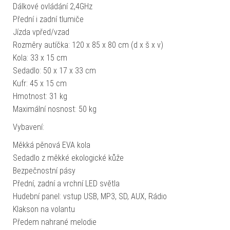
Dálkové ovládání 2,4GHz
Přední i zadní tlumiče
Jízda vpřed/vzad
Rozměry autíčka: 120 x 85 x 80 cm (d x š x v)
Kola: 33 x 15 cm
Sedadlo: 50 x 17 x 33 cm
Kufr: 45 x 15 cm
Hmotnost: 31 kg
Maximální nosnost: 50 kg
Vybavení:
Měkká pěnová EVA kola
Sedadlo z měkké ekologické kůže
Bezpečnostní pásy
Přední, zadní a vrchní LED světla
Hudební panel: vstup USB, MP3, SD, AUX, Rádio
Klakson na volantu
Předem nahrané melodie