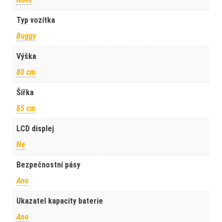
Typ vozítka
Buggy
Výška
80 cm
Šířka
85 cm
LCD displej
Ne
Bezpečnostní pásy
Ano
Ukazatel kapacity baterie
Ano