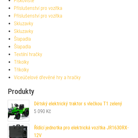
Pískoviště
Příslušenství pro vozítka
Příslušenství pro vozítka
Skluzavky
Skluzavky
Šlapadla
Šlapadla
Textilní hračky
Tříkolky
Tříkolky
Víceúčelové dřevěné hry a hračky
Produkty
Dětský elektrický traktor s vlečkou T1 zelený
5 090
Kč
Řídící jednotka pro elektrická vozítka JR1630RX-
12V