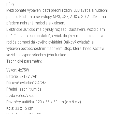
pásy.
Mezi bohaté vybavení patří přední i zadní LED světla a hudební
panel s Rádiem a se vstupy MP3, USB, AUX a SD. Autíčko má
předem nahrané melodie a klakson.
Elektrické autíčko má plynulý rozjezd i zastavení. Vozidlo smí
dítě řídit zcela samostatně, avšak do jízdy mohou zasahovat
rodiče pomocí dálkového ovládání. Dálkový ovladač je
vybaven bezpečnostním tlačítkem Stop, které ihned zastaví
vozidlo a vypne všechny jeho funkce.
Technické parametry:
Výkon: 4x75W
Baterie: 2x12V 7Ah
Dálkové ovládání 2,4GHz
Přední i zadní tlumiče
Jízda vpřed/vzad
Rozměry autíčka: 120 x 85 x 80 cm (d x š x v)
Kola: 33 x 15 cm