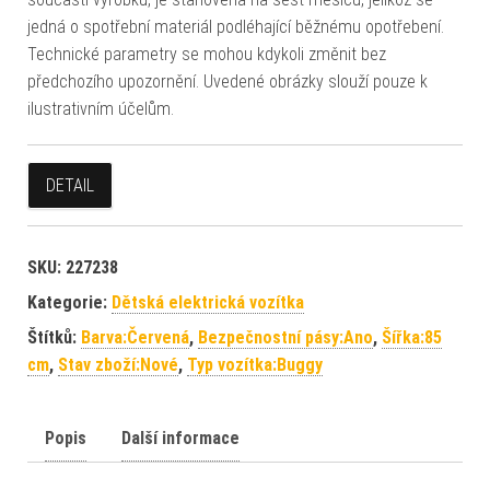
jedná o spotřební materiál podléhající běžnému opotřebení.
Technické parametry se mohou kdykoli změnit bez
předchozího upozornění. Uvedené obrázky slouží pouze k
ilustrativním účelům.
DETAIL
SKU:
227238
Kategorie:
Dětská elektrická vozítka
Štítků:
Barva:Červená
,
Bezpečnostní pásy:Ano
,
Šířka:85
cm
,
Stav zboží:Nové
,
Typ vozítka:Buggy
Popis
Další informace