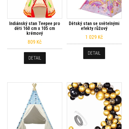
Indiánský stan Teepee pro
Dětský stan se světelnými
děti 160 cm x 105 cm
efekty růžový
krémový
1 029
Kč
809
Kč
DETAIL
DETAIL