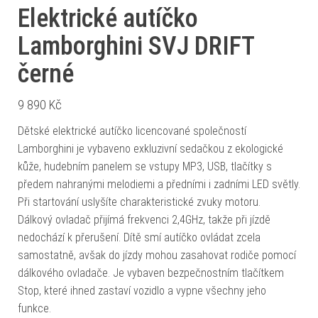
Elektrické autíčko
Lamborghini SVJ DRIFT
černé
9 890
Kč
Dětské elektrické autíčko licencované společností
Lamborghini je vybaveno exkluzivní sedačkou z ekologické
kůže, hudebním panelem se vstupy MP3, USB, tlačítky s
předem nahranými melodiemi a předními i zadními LED světly.
Při startování uslyšíte charakteristické zvuky motoru.
Dálkový ovladač přijímá frekvenci 2,4GHz, takže při jízdě
nedochází k přerušení. Dítě smí autíčko ovládat zcela
samostatně, avšak do jízdy mohou zasahovat rodiče pomocí
dálkového ovladače. Je vybaven bezpečnostním tlačítkem
Stop, které ihned zastaví vozidlo a vypne všechny jeho
funkce.