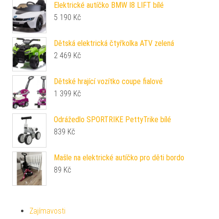
Elektrické autíčko BMW I8 LIFT bílé
5 190
Kč
Dětská elektrická čtyřkolka ATV zelená
2 469
Kč
Dětské hrající vozítko coupe fialové
1 399
Kč
Odrážedlo SPORTRIKE PettyTrike bílé
839
Kč
Mašle na elektrické autíčko pro děti bordo
89
Kč
Zajímavosti