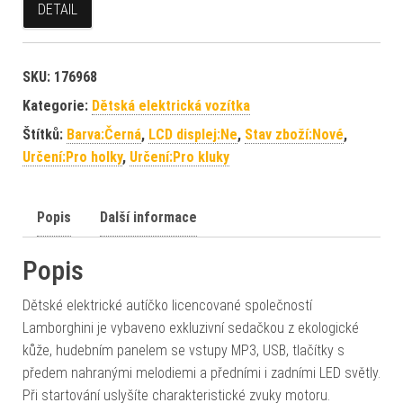
DETAIL
SKU:
176968
Kategorie:
Dětská elektrická vozítka
Štítků:
Barva:Černá
,
LCD displej:Ne
,
Stav zboží:Nové
,
Určení:Pro holky
,
Určení:Pro kluky
Popis
Další informace
Popis
Dětské elektrické autíčko licencované společností
Lamborghini je vybaveno exkluzivní sedačkou z ekologické
kůže, hudebním panelem se vstupy MP3, USB, tlačítky s
předem nahranými melodiemi a předními i zadními LED světly.
Při startování uslyšíte charakteristické zvuky motoru.