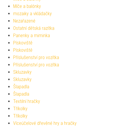
Míče a balónky
mozaiky a vkládačky
Nezařazené
Ostatní dětská razítka
Panenky a miminka
Pískoviště
Pískoviště
Příslušenství pro vozítka
Příslušenství pro vozítka
Skluzavky
Skluzavky
Šlapadla
Šlapadla
Textilní hračky
Tříkolky
Tříkolky
Víceúčelové dřevěné hry a hračky