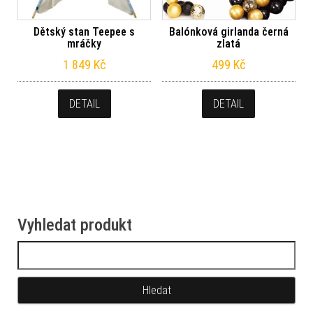
Dětský stan Teepee s
Balónková girlanda černá
mráčky
zlatá
1 849
Kč
499
Kč
DETAIL
DETAIL
Vyhledat produkt
Vyhledávání