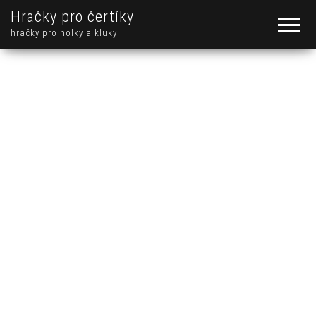
Hračky pro čertíky
hračky pro holky a kluky