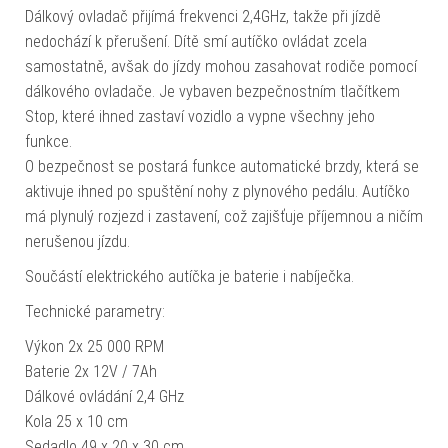
Dálkový ovladač přijímá frekvenci 2,4GHz, takže při jízdě
nedochází k přerušení. Dítě smí autíčko ovládat zcela
samostatně, avšak do jízdy mohou zasahovat rodiče pomocí
dálkového ovladače. Je vybaven bezpečnostním tlačítkem
Stop, které ihned zastaví vozidlo a vypne všechny jeho
funkce.
O bezpečnost se postará funkce automatické brzdy, která se
aktivuje ihned po spuštění nohy z plynového pedálu. Autíčko
má plynulý rozjezd i zastavení, což zajišťuje příjemnou a ničím
nerušenou jízdu.
Součástí elektrického autíčka je baterie i nabíječka.
Technické parametry:
Výkon 2x 25 000 RPM
Baterie 2x 12V / 7Ah
Dálkové ovládání 2,4 GHz
Kola 25 x 10 cm
Sedadlo 49 x 20 x 30 cm