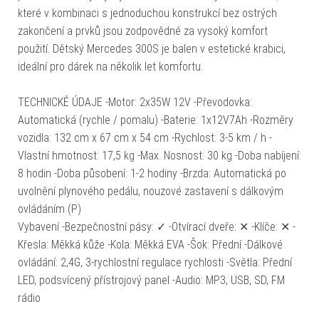
které v kombinaci s jednoduchou konstrukcí bez ostrých
zakončení a prvků jsou zodpovědné za vysoký komfort
použití. Dětský Mercedes 300S je balen v estetické krabici,
ideální pro dárek na několik let komfortu.
TECHNICKÉ ÚDAJE -Motor: 2x35W 12V -Převodovka:
Automatická (rychle / pomalu) -Baterie: 1x12V7Ah -Rozměry
vozidla: 132 cm x 67 cm x 54 cm -Rychlost: 3-5 km / h -
Vlastní hmotnost: 17,5 kg -Max. Nosnost: 30 kg -Doba nabíjení:
8 hodin -Doba působení: 1-2 hodiny -Brzda: Automatická po
uvolnění plynového pedálu, nouzové zastavení s dálkovým
ovládáním (P)
Vybavení -Bezpečnostní pásy: ✓ -Otvírací dveře: ✕ -Klíče: ✕ -
Křesla: Měkká kůže -Kola: Měkká EVA -Šok: Přední -Dálkové
ovládání: 2,4G, 3-rychlostní regulace rychlosti -Světla: Přední
LED, podsvícený přístrojový panel -Audio: MP3, USB, SD, FM
rádio