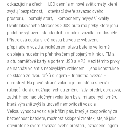
odkazující na ořech, – LED denní a mlhové světlomety, které
zvyšují bezpečnost, – otevírací dveře zavazadlového
prostoru, – pomalý start, – komponenty nejvyšší kvality.
Uvnitř lakovaného Mercedes 300S, auto má prvky, které jsou
podobné vybavení standardního modelu vozidla pro dospělé.
Přístrojová deska s krémovou barvou je vybavena
přepínačem vozidla, indikátorem stavu baterie ve formě
displeje a hudebním přehrávačem připojeným k rádiu FM a
slotu paměťové karty a portem USB a MP3. Mezi těmito prvky
se nachází volant s neobvyklým vzhledem – jeho konstrukce
se skládá ze dvou ráfků s logem – třímístná hvězda –
uprostřed. Na pravé straně volantu je umístěna speciální
rukojeť, která umožňuje rychlou změnu jízdy: přední, dorazová,
zadní. Hned nad otočným volantem byla imitace rychloměru,
která výrazně zvýšila úroveň nemovitosti vozidla.
Velkou výhodou vozidla je břišní pás, který je zodpovědný za
bezpečnost batolete, možnost sklopení zrcátek, stejně jako
otevíratelné dveře zavazadlového prostoru, označené logem