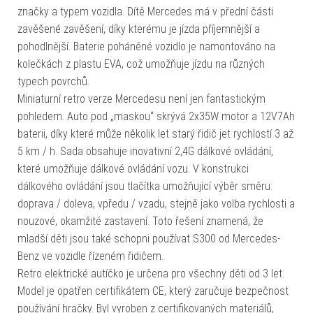
značky a typem vozidla. Dítě Mercedes má v přední části
zavěšené zavěšení, díky kterému je jízda příjemnější a
pohodlnější. Baterie poháněné vozidlo je namontováno na
kolečkách z plastu EVA, což umožňuje jízdu na různých
typech povrchů.
Miniaturní retro verze Mercedesu není jen fantastickým
pohledem. Auto pod „maskou“ skrývá 2x35W motor a 12V7Ah
baterii, díky které může několik let starý řidič jet rychlostí 3 až
5 km / h. Sada obsahuje inovativní 2,4G dálkové ovládání,
které umožňuje dálkové ovládání vozu. V konstrukci
dálkového ovládání jsou tlačítka umožňující výběr směru:
doprava / doleva, vpředu / vzadu, stejně jako volba rychlosti a
nouzové, okamžité zastavení. Toto řešení znamená, že
mladší děti jsou také schopni používat S300 od Mercedes-
Benz ve vozidle řízeném řidičem.
Retro elektrické autíčko je určena pro všechny děti od 3 let.
Model je opatřen certifikátem CE, který zaručuje bezpečnost
používání hračky. Byl vyroben z certifikovaných materiálů,