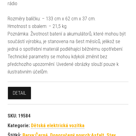
rádio
Rozměry balíčku: – 133 cm x 62 cm x 37 cm.
Hmotnost s obalem: – 21,5 kg.
Poznámka: Životnost baterií a akumulátorů, které mohou být
součástí výrobku, je stanovena na šest měsíců, jelikož se
jedná o spotřební materiál podléhající běžnému opotřebení.
Technické parametry se mohou kdykoli změnit bez
předchozího upozornění. Uvedené obrázky slouží pouze k
ilustrativním účelům.
DETAIL
SKU:
19584
Kategorie:
Dětská elektrická vozítka
Štítků:
Barva:Černá
,
Doporučený povrch:Asfalt
,
Stav