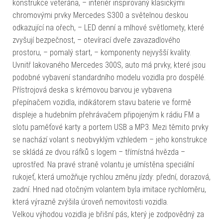
konstrukce veterána, – interiér inspirovaný klasickými
chromovými prvky Mercedes S300 a světelnou deskou
odkazující na ořech, – LED denní a mlhové světlomety, které
zvyšují bezpečnost, – otevírací dveře zavazadlového
prostoru, – pomalý start, – komponenty nejvyšší kvality.
Uvnitř lakovaného Mercedes 300S, auto má prvky, které jsou
podobné vybavení standardního modelu vozidla pro dospělé.
Přístrojová deska s krémovou barvou je vybavena
přepínačem vozidla, indikátorem stavu baterie ve formě
displeje a hudebním přehrávačem připojeným k rádiu FM a
slotu paměťové karty a portem USB a MP3. Mezi těmito prvky
se nachází volant s neobvyklým vzhledem – jeho konstrukce
se skládá ze dvou ráfků s logem – třímístná hvězda –
uprostřed. Na pravé straně volantu je umístěna speciální
rukojeť, která umožňuje rychlou změnu jízdy: přední, dorazová,
zadní. Hned nad otočným volantem byla imitace rychloměru,
která výrazně zvýšila úroveň nemovitosti vozidla.
Velkou výhodou vozidla je břišní pás, který je zodpovědný za