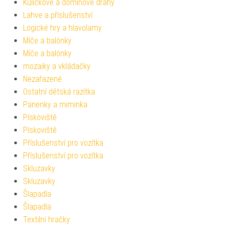
Kuličkové a dominové dráhy
Lahve a příslušenství
Logické hry a hlavolamy
Míče a balónky
Míče a balónky
mozaiky a vkládačky
Nezařazené
Ostatní dětská razítka
Panenky a miminka
Pískoviště
Pískoviště
Příslušenství pro vozítka
Příslušenství pro vozítka
Skluzavky
Skluzavky
Šlapadla
Šlapadla
Textilní hračky