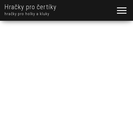
Hračky pro čertíky
hračky pro holky a kluky