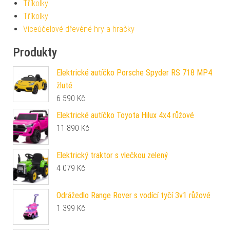
Tříkolky
Tříkolky
Víceúčelové dřevěné hry a hračky
Produkty
Elektrické autíčko Porsche Spyder RS 718 MP4
žluté
6 590
Kč
Elektrické autíčko Toyota Hilux 4x4 růžové
11 890
Kč
Elektrický traktor s vlečkou zelený
4 079
Kč
Odrážedlo Range Rover s vodící tyčí 3v1 růžové
1 399
Kč