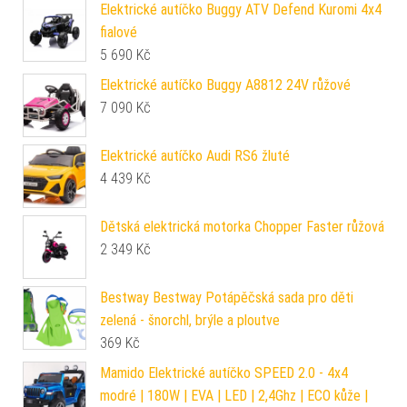
Elektrické autíčko Buggy ATV Defend Kuromi 4x4
fialové
5 690
Kč
Elektrické autíčko Buggy A8812 24V růžové
7 090
Kč
Elektrické autíčko Audi RS6 žluté
4 439
Kč
Dětská elektrická motorka Chopper Faster růžová
2 349
Kč
Bestway Bestway Potápěčská sada pro děti
zelená - šnorchl, brýle a ploutve
369
Kč
Mamido Elektrické autíčko SPEED 2.0 - 4x4
modré | 180W | EVA | LED | 2,4Ghz | ECO kůže |