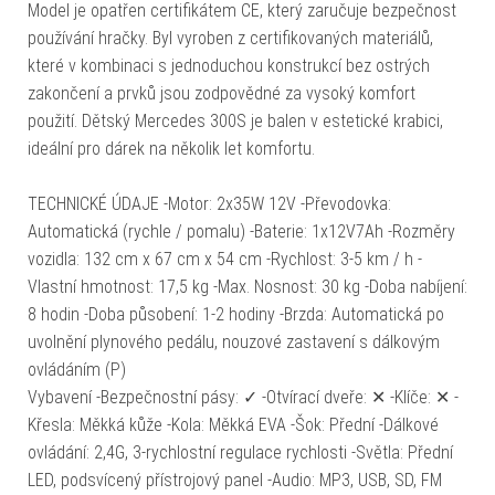
Model je opatřen certifikátem CE, který zaručuje bezpečnost
používání hračky. Byl vyroben z certifikovaných materiálů,
které v kombinaci s jednoduchou konstrukcí bez ostrých
zakončení a prvků jsou zodpovědné za vysoký komfort
použití. Dětský Mercedes 300S je balen v estetické krabici,
ideální pro dárek na několik let komfortu.
TECHNICKÉ ÚDAJE -Motor: 2x35W 12V -Převodovka:
Automatická (rychle / pomalu) -Baterie: 1x12V7Ah -Rozměry
vozidla: 132 cm x 67 cm x 54 cm -Rychlost: 3-5 km / h -
Vlastní hmotnost: 17,5 kg -Max. Nosnost: 30 kg -Doba nabíjení:
8 hodin -Doba působení: 1-2 hodiny -Brzda: Automatická po
uvolnění plynového pedálu, nouzové zastavení s dálkovým
ovládáním (P)
Vybavení -Bezpečnostní pásy: ✓ -Otvírací dveře: ✕ -Klíče: ✕ -
Křesla: Měkká kůže -Kola: Měkká EVA -Šok: Přední -Dálkové
ovládání: 2,4G, 3-rychlostní regulace rychlosti -Světla: Přední
LED, podsvícený přístrojový panel -Audio: MP3, USB, SD, FM