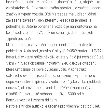
bezpečnost batolete, možnost sklopení zrcátek, stejně jako
otevíratelné dveře zavazadlového prostoru, označené logem
značky a typem vozidla. Dítě Mercedes má v přední části
zavěšené zavěšení, díky kterému je jízda příjemnější a
pohodlnější. Baterie poháněné vozidlo je namontováno na
kolečkách z plastu EVA, což umožňuje jízdu na různých
typech povrchů.
Miniaturní retro verze Mercedesu není jen fantastickým
pohledem. Auto pod „maskou“ skrývá 2x35W motor a 12V7Ah
baterii, díky které může několik let starý řidič jet rychlostí 3 až
5 km / h. Sada obsahuje inovativní 2,4G dálkové ovládání,
které umožňuje dálkové ovládání vozu. V konstrukci
dálkového ovládání jsou tlačítka umožňující výběr směru:
doprava / doleva, vpředu / vzadu, stejně jako volba rychlosti a
nouzové, okamžité zastavení. Toto řešení znamená, že
mladší děti jsou také schopni používat S300 od Mercedes-
Benz ve vozidle řízeném řidičem.
Retro elektrické autíčko je určena pro všechny děti od 3 let.