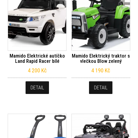
Mamido Elektrické autíčko
Mamido Elektrický traktor s
Land Rapid Racer bílé
vlečkou Blow zelený
4 200
Kč
4 190
Kč
DETAIL
DETAIL