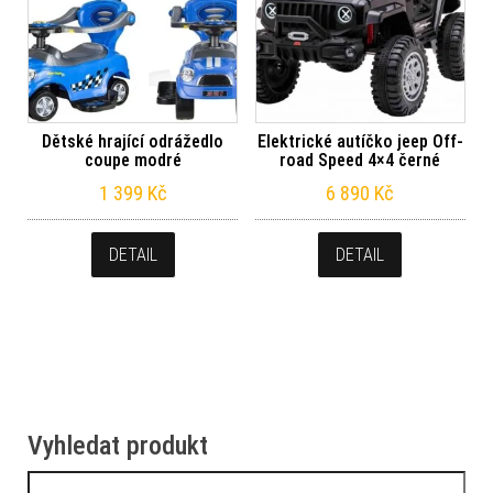
Dětské hrající odrážedlo
Elektrické autíčko jeep Off-
coupe modré
road Speed 4×4 černé
1 399
Kč
6 890
Kč
DETAIL
DETAIL
Vyhledat produkt
Vyhledávání