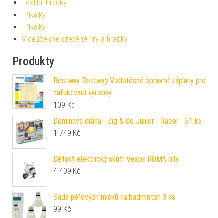
Textilní hračky
Tříkolky
Tříkolky
Víceúčelové dřevěné hry a hračky
Produkty
Bestway Bestway Vodotěsné opravné záplaty pro
nafukovací výrobky
109
Kč
Dominová dráha - Zig & Go Junior - Racer - 51 ks
1 749
Kč
Dětský elektrický skútr Vespa ROMA bílý
4 409
Kč
Sada péřových míčků na badminton 3 ks
99
Kč