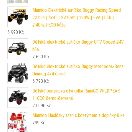
Mamido Elektrické autíčko Buggy Racing Speed
22 bílé | 4x4 | 12V10Ah | 180W | EVA | LED |
2,4Ghz | ECO kůže
6 990
Kč
Dětské elektrické autíčko Buggy UTV Speed 24V
bílé
7 690
Kč
Dětské elektrické autíčko Buggy Mercedes-Benz
Unimog 4x4 černé
6 790
Kč
Dětská benzínová čtyřkolka RamiGO WILDPEAK
110CC černo-červená
23 090
Kč
Mamido Hasičský stan s kostýmem a doplňky 8 ks
799
Kč