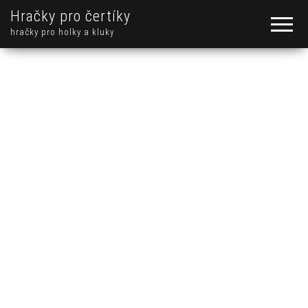
Hračky pro čertíky
hračky pro holky a kluky