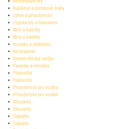
Kooperativní hry
Kuličkové a dominové dráhy
Lahve a příslušenství
Logické hry a hlavolamy
Míče a balónky
Míče a balónky
mozaiky a vkládačky
Nezařazené
Ostatní dětská razítka
Panenky a miminka
Pískoviště
Pískoviště
Příslušenství pro vozítka
Příslušenství pro vozítka
Skluzavky
Skluzavky
Šlapadla
Šlapadla