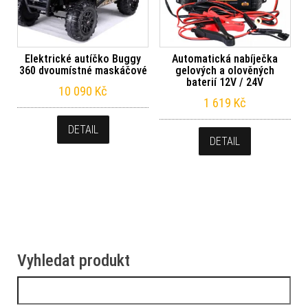
Elektrické autíčko Buggy
Automatická nabíječka
360 dvoumístné maskáčové
gelových a olověných
baterií 12V / 24V
10 090
Kč
1 619
Kč
DETAIL
DETAIL
Vyhledat produkt
Vyhledávání