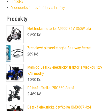
Tříkolky
Víceúčelové dřevěné hry a hračky
Produkty
Elektrická motorka A9902 36V 350W bílá
9 590
Kč
Zrcadlové plavecké brýle Bestway černé
269
Kč
Mamido Dětský elektrický traktor s vlečkou 12V
7Ah modrý
4 890
Kč
Dětská tříkolka PRO550 černá
2 469
Kč
Dětská elektrická čtyřkolka XMX607 4x4