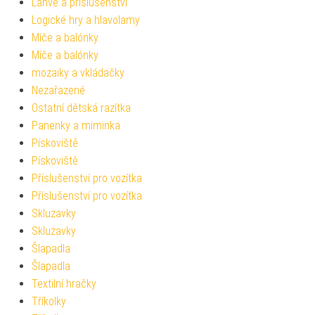
Lahve a příslušenství
Logické hry a hlavolamy
Míče a balónky
Míče a balónky
mozaiky a vkládačky
Nezařazené
Ostatní dětská razítka
Panenky a miminka
Pískoviště
Pískoviště
Příslušenství pro vozítka
Příslušenství pro vozítka
Skluzavky
Skluzavky
Šlapadla
Šlapadla
Textilní hračky
Tříkolky