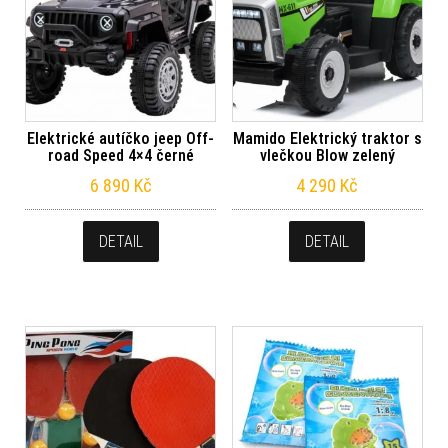
Elektrické autíčko jeep Off-
Mamido Elektrický traktor s
road Speed 4×4 černé
vlečkou Blow zelený
6 890
Kč
4 290
Kč
DETAIL
DETAIL