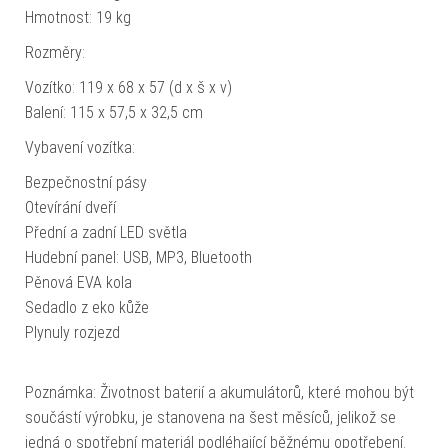
Hmotnost: 19 kg
Rozměry:
Vozítko: 119 x 68 x 57 (d x š x v)
Balení: 115 x 57,5 x 32,5 cm
Vybavení vozítka:
Bezpečnostní pásy
Otevírání dveří
Přední a zadní LED světla
Hudební panel: USB, MP3, Bluetooth
Pěnová EVA kola
Sedadlo z eko kůže
Plynuly rozjezd
Poznámka: Životnost baterií a akumulátorů, které mohou být
součástí výrobku, je stanovena na šest měsíců, jelikož se
jedná o spotřební materiál podléhající běžnému opotřebení.