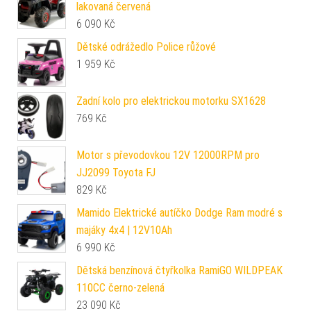
lakovaná červená
6 090
Kč
Dětské odrážedlo Police růžové
1 959
Kč
Zadní kolo pro elektrickou motorku SX1628
769
Kč
Motor s převodovkou 12V 12000RPM pro
JJ2099 Toyota FJ
829
Kč
Mamido Elektrické autíčko Dodge Ram modré s
majáky 4x4 | 12V10Ah
6 990
Kč
Dětská benzínová čtyřkolka RamiGO WILDPEAK
110CC černo-zelená
23 090
Kč