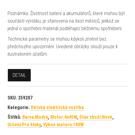
Poznámka: Životnost baterií a akumulátorů, které mohou být
součástí výrobku, je stanovena na šest měsíců, jelikož se
jedná o spotřební materiál podléhající běžnému opotřebení.
Technické parametry se mohou kdykoli změnit bez
předchozího upozornění. Uvedené obrázky slouží pouze k
ilustrativním účelům.
DETAIL
SKU:
259207
Kategorie:
Dětská elektrická vozítka
Štítků:
Barva:Modrá
,
Motor:4x45W
,
Stav zboží:Nové
,
Určení:Pro kluky
,
Výkon motoru:180W