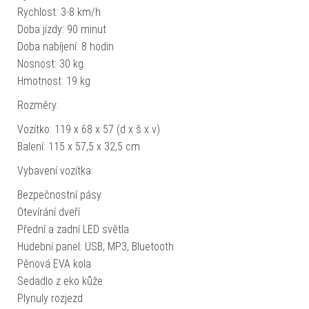
Rychlost: 3-8 km/h
Doba jízdy: 90 minut
Doba nabíjení: 8 hodin
Nosnost: 30 kg
Hmotnost: 19 kg
Rozměry:
Vozítko: 119 x 68 x 57 (d x š x v)
Balení: 115 x 57,5 x 32,5 cm
Vybavení vozítka:
Bezpečnostní pásy
Otevírání dveří
Přední a zadní LED světla
Hudební panel: USB, MP3, Bluetooth
Pěnová EVA kola
Sedadlo z eko kůže
Plynuly rozjezd