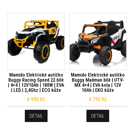
Mamido Elektrické autíčko
Mamido Elektrické autíčko
Buggy Racing Speed 22 bílé
Buggy Madman bílé | UTV-
| 4×4 | 12V10Ah | 180W | EVA
MX 4×4 | EVA kola | 12V
| LED | 2,4Ghz | ECO kůže
10Ah | EKO kůže
6 990
Kč
4 790
Kč
DETAIL
DETAIL