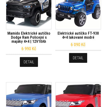
Mamido Elektrické autíčko
Elektrické autíčko FT-938
Dodge Ram Policejní s
4×4 lakované modré
majáky 4×4 | 12V10Ah
6 090
Kč
6 990
Kč
DETAIL
DETAIL