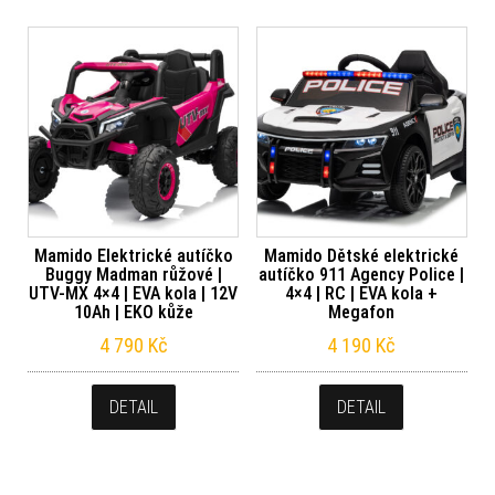
Mamido Elektrické autíčko
Mamido Dětské elektrické
Buggy Madman růžové |
autíčko 911 Agency Police |
UTV-MX 4×4 | EVA kola | 12V
4×4 | RC | EVA kola +
10Ah | EKO kůže
Megafon
4 790
Kč
4 190
Kč
DETAIL
DETAIL