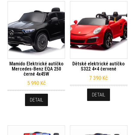
Mamido Elektrické autíčko
Dětské elektrické autíčko
Mercedes-Benz EQA 250
S322 4×4 červené
černé 4x45W
7 390
Kč
5 990
Kč
DETAIL
DETAIL