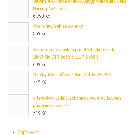
Dětské elektrické autíčko Buggy Mercedes-Benz
Unimog 4x4 černé
6 790
Kč
Kbelík na písek se zvířátky
369
Kč
Motor s převodovkou pro elektrické vozítko
BMW M6 GT3 6666R JEEP 6768R
699
Kč
Dětský Mini golf světelné efekty 789-12B
749
Kč
Interaktivní vzdělávací hračka vodní do koupele
postavička planeta
519
Kč
Zajímavosti