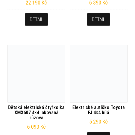
22 190
Kč
6 390
Kč
DETAIL
DETAIL
Dětská elektrická čtyřkolka
Elektrické autíčko Toyota
XMX607 4×4 lakovaná
FJ 4×4 bílá
růžová
5 290
Kč
6 090
Kč