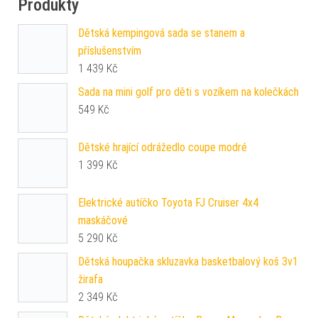
Produkty
Dětská kempingová sada se stanem a
příslušenstvím
1 439
Kč
Sada na mini golf pro děti s vozíkem na kolečkách
549
Kč
Dětské hrající odrážedlo coupe modré
1 399
Kč
Elektrické autíčko Toyota FJ Cruiser 4x4
maskáčové
5 290
Kč
Dětská houpačka skluzavka basketbalový koš 3v1
žirafa
2 349
Kč