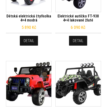
Dětská elektrická čtyřkolka
Elektrické autíčko FT-938
4×4 modrá
4×4 lakované žluté
5 890
Kč
6 090
Kč
DETAIL
DETAIL