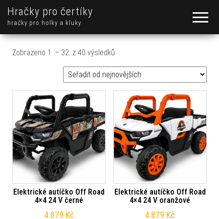
Hračky pro čertíky
hračky pro holky a kluky
Seřazeno od nejnovějších
Zobrazeno 1. – 32. z 40 výsledků
Elektrické autíčko Off Road
Elektrické autíčko Off Road
4×4 24 V černé
4×4 24 V oranžové
4 879
Kč
4 879
Kč