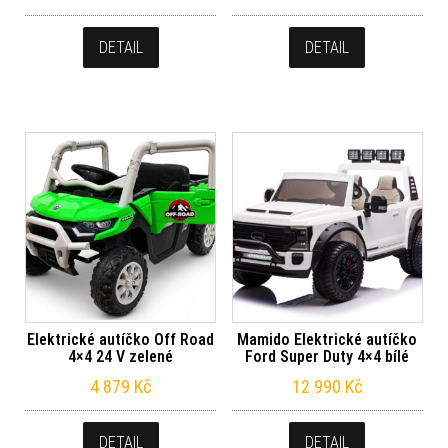
DETAIL
DETAIL
Elektrické autíčko Off Road
Mamido Elektrické autíčko
4×4 24 V zelené
Ford Super Duty 4×4 bílé
4 879
Kč
12 990
Kč
DETAIL
DETAIL