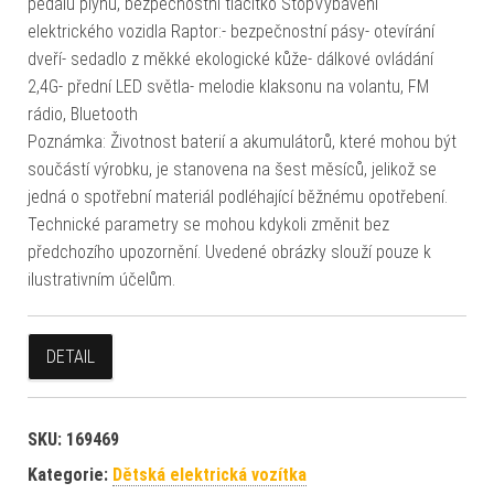
pedálu plynu, bezpečnostní tlačítko StopVybavení
elektrického vozidla Raptor:- bezpečnostní pásy- otevírání
dveří- sedadlo z měkké ekologické kůže- dálkové ovládání
2,4G- přední LED světla- melodie klaksonu na volantu, FM
rádio, Bluetooth
Poznámka: Životnost baterií a akumulátorů, které mohou být
součástí výrobku, je stanovena na šest měsíců, jelikož se
jedná o spotřební materiál podléhající běžnému opotřebení.
Technické parametry se mohou kdykoli změnit bez
předchozího upozornění. Uvedené obrázky slouží pouze k
ilustrativním účelům.
DETAIL
SKU:
169469
Kategorie:
Dětská elektrická vozítka