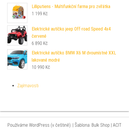
Lilliputiens - Multifunkční farma pro zvířátka
1 199
Kč
Elektrické autíčko jeep Off-road Speed 4x4
červené
6 890
Kč
Elektrické autíčko BMW X6 M dvoumístné XXL
lakované modré
10 990
Kč
Zajímavosti
Používáme WordPress (v češtině).
|
Šablona: Bulk Shop
| ACIT