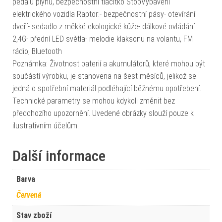
pedálu plynu, bezpečnostní tlačítko StopVybavení
elektrického vozidla Raptor:- bezpečnostní pásy- otevírání
dveří- sedadlo z měkké ekologické kůže- dálkové ovládání
2,4G- přední LED světla- melodie klaksonu na volantu, FM
rádio, Bluetooth
Poznámka: Životnost baterií a akumulátorů, které mohou být
součástí výrobku, je stanovena na šest měsíců, jelikož se
jedná o spotřební materiál podléhající běžnému opotřebení.
Technické parametry se mohou kdykoli změnit bez
předchozího upozornění. Uvedené obrázky slouží pouze k
ilustrativním účelům.
Další informace
Barva
Červená
Stav zboží