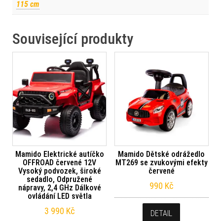
115 cm
Související produkty
Mamido Elektrické autíčko
Mamido Dětské odrážedlo
OFFROAD červené 12V
MT269 se zvukovými efekty
Vysoký podvozek, široké
červené
sedadlo, Odpružené
990
Kč
nápravy, 2,4 GHz Dálkové
ovládání LED světla
3 990
Kč
DETAIL