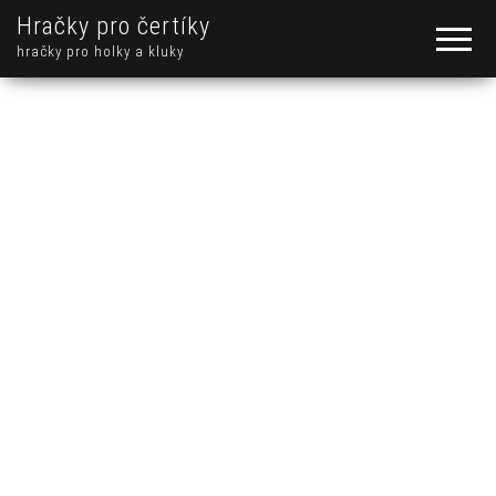
Hračky pro čertíky
hračky pro holky a kluky