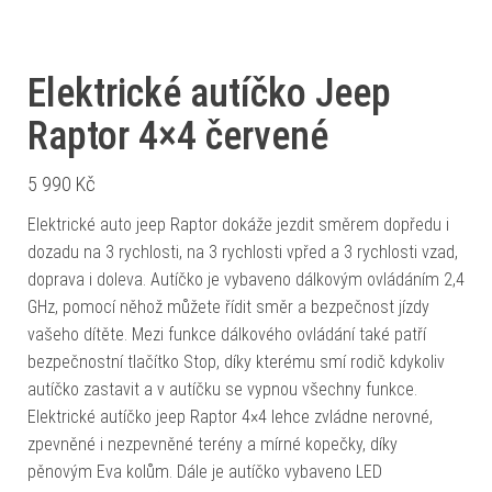
Elektrické autíčko Jeep
Raptor 4×4 červené
5 990
Kč
Elektrické auto jeep Raptor dokáže jezdit směrem dopředu i
dozadu na 3 rychlosti, na 3 rychlosti vpřed a 3 rychlosti vzad,
doprava i doleva. Autíčko je vybaveno dálkovým ovládáním 2,4
GHz, pomocí něhož můžete řídit směr a bezpečnost jízdy
vašeho dítěte. Mezi funkce dálkového ovládání také patří
bezpečnostní tlačítko Stop, díky kterému smí rodič kdykoliv
autíčko zastavit a v autíčku se vypnou všechny funkce.
Elektrické autíčko jeep Raptor 4×4 lehce zvládne nerovné,
zpevněné i nezpevněné terény a mírné kopečky, díky
pěnovým Eva kolům. Dále je autíčko vybaveno LED