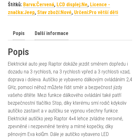
Štítků:
Barva:Červená
,
LCD displej:Ne
,
Licence -
značka:Jeep
,
Stav zboží:Nové
,
Určení:Pro větší děti
Popis
Další informace
Popis
Elektrické auto jeep Raptor dokáže jezdit směrem dopředu i
dozadu na 3 rychlosti, na 3 rychlosti vpřed a 3 rychlosti vzad,
doprava i doleva. Autíčko je vybaveno dálkovým ovládáním 2,4
GHz, pomocí něhož můžete řídit směr a bezpečnost jízdy
vašeho dítěte. Mezi funkce dálkového ovládání také patří
bezpečnostní tlačítko Stop, díky kterému smí rodič kdykoliv
autíčko zastavit a v autíčku se vypnou všechny funkce.
Elektrické autíčko jeep Raptor 4×4 lehce zvládne nerovné,
zpevněné i nezpevněné terény a mírné kopečky, díky
pěnovým Eva kolům. Dále je autíčko vybaveno LED