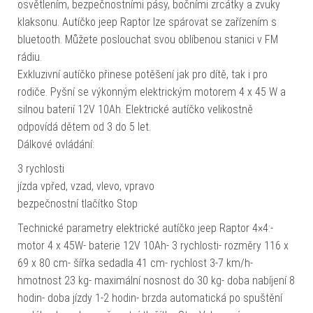
osvětlením, bezpečnostními pásy, bočními zrcátky a zvuky
klaksonu. Autíčko jeep Raptor lze spárovat se zařízením s
bluetooth. Můžete poslouchat svou oblíbenou stanici v FM
rádiu.
Exkluzivní autíčko přinese potěšení jak pro dítě, tak i pro
rodiče. Pyšní se výkonným elektrickým motorem 4 x 45 W a
silnou baterií 12V 10Ah. Elektrické autíčko velikostně
odpovídá dětem od 3 do 5 let.
Dálkové ovládání:
3 rychlosti
jízda vpřed, vzad, vlevo, vpravo
bezpečnostní tlačítko Stop
Technické parametry elektrické autíčko jeep Raptor 4×4:-
motor 4 x 45W- baterie 12V 10Ah- 3 rychlosti- rozměry 116 x
69 x 80 cm- šířka sedadla 41 cm- rychlost 3-7 km/h-
hmotnost 23 kg- maximální nosnost do 30 kg- doba nabíjení 8
hodin- doba jízdy 1-2 hodin- brzda automatická po spuštění