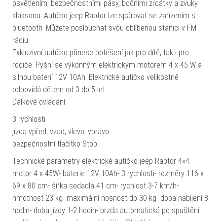
osvětlením, bezpečnostními pásy, bočními zrcátky a zvuky
klaksonu. Autíčko jeep Raptor lze spárovat se zařízením s
bluetooth. Můžete poslouchat svou oblíbenou stanici v FM
rádiu.
Exkluzivní autíčko přinese potěšení jak pro dítě, tak i pro
rodiče. Pyšní se výkonným elektrickým motorem 4 x 45 W a
silnou baterií 12V 10Ah. Elektrické autíčko velikostně
odpovídá dětem od 3 do 5 let.
Dálkové ovládání:
3 rychlosti
jízda vpřed, vzad, vlevo, vpravo
bezpečnostní tlačítko Stop
Technické parametry elektrické autíčko jeep Raptor 4×4:-
motor 4 x 45W- baterie 12V 10Ah- 3 rychlosti- rozměry 116 x
69 x 80 cm- šířka sedadla 41 cm- rychlost 3-7 km/h-
hmotnost 23 kg- maximální nosnost do 30 kg- doba nabíjení 8
hodin- doba jízdy 1-2 hodin- brzda automatická po spuštění