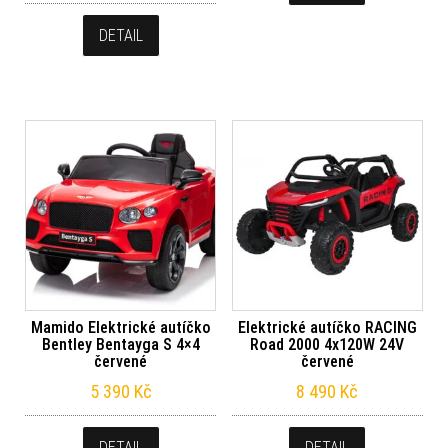
DETAIL
Mamido Elektrické autíčko
Elektrické autíčko RACING
Bentley Bentayga S 4×4
Road 2000 4x120W 24V
červené
červené
5 390
Kč
8 490
Kč
DETAIL
DETAIL