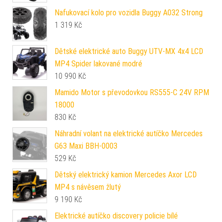
Nafukovací kolo pro vozidla Buggy A032 Strong
1 319
Kč
Dětské elektrické auto Buggy UTV-MX 4x4 LCD
MP4 Spider lakované modré
10 990
Kč
Mamido Motor s převodovkou RS555-C 24V RPM
18000
830
Kč
Náhradní volant na elektrické autíčko Mercedes
G63 Maxi BBH-0003
529
Kč
Dětský elektrický kamion Mercedes Axor LCD
MP4 s návěsem žlutý
9 190
Kč
Elektrické autíčko discovery policie bílé