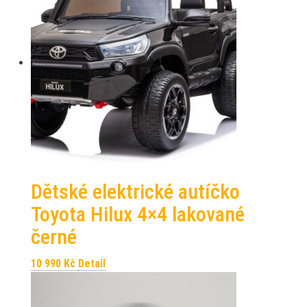
Dětské elektrické autíčko
Toyota Hilux 4×4 lakované
černé
10 990
Kč
Detail