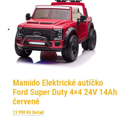
Mamido Elektrické autíčko
Ford Super Duty 4×4 24V 14Ah
červené
13 990
Kč
Detail