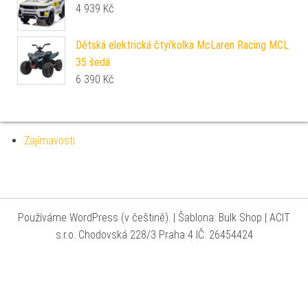
4 939
Kč
Dětská elektrická čtyřkolka McLaren Racing MCL
35 šedá
6 390
Kč
Zajímavosti
Používáme WordPress (v češtině).
|
Šablona: Bulk Shop
| ACIT
s.r.o. Chodovská 228/3 Praha 4 IČ: 26454424