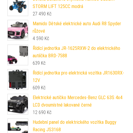
STORM LIFT 125CC modrá
27 490
Kč
Mamido Dětské elektrické auto Audi R8 Spyder
růžové
4 590
Kč
Řídící jednotka JR-1625RXW-2 do elektrického
autííčka BRD-7588
639
Kč
Řídící jednotka pro elektrická vozítka JR1630RX-
12V
609
Kč
Elektrické autíčko Mercedes-Benz GLC 63S 4x4
LCD dvoumístné lakované černé
12 690
Kč
Hudební panel do elektrického vozítka Buggy
Racing JS3168