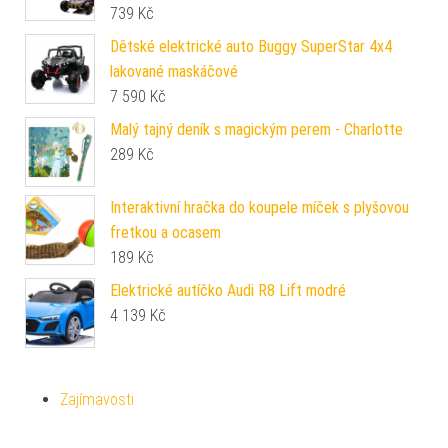
739
Kč
Dětské elektrické auto Buggy SuperStar 4x4
lakované maskáčové
7 590
Kč
Malý tajný deník s magickým perem - Charlotte
289
Kč
Interaktivní hračka do koupele míček s plyšovou
fretkou a ocasem
189
Kč
Elektrické autíčko Audi R8 Lift modré
4 139
Kč
Zajímavosti