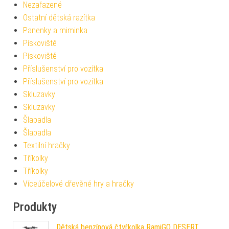
Nezařazené
Ostatní dětská razítka
Panenky a miminka
Pískoviště
Pískoviště
Příslušenství pro vozítka
Příslušenství pro vozítka
Skluzavky
Skluzavky
Šlapadla
Šlapadla
Textilní hračky
Tříkolky
Tříkolky
Víceúčelové dřevěné hry a hračky
Produkty
Dětská benzínová čtyřkolka RamiGO DESERT