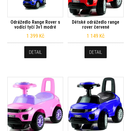
Odrážedlo Range Rover s
Dětské odrážedlo range
vodící tyčí 3v1 modré
rover červené
1 399
Kč
1 149
Kč
DETAIL
DETAIL