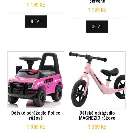
červené
1 149
Kč
1 199
Kč
DETAIL
DETAIL
Dětské odrážedlo Police
Dětské odrážedlo
růžové
MAGNEZIO růžové
1 959
Kč
1 359
Kč