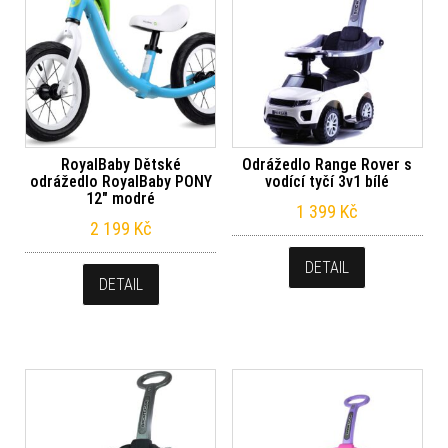
RoyalBaby Dětské
Odrážedlo Range Rover s
odrážedlo RoyalBaby PONY
vodící tyčí 3v1 bílé
12″ modré
1 399
Kč
2 199
Kč
DETAIL
DETAIL