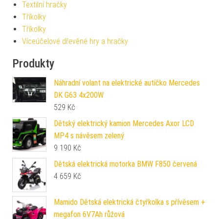
Textilní hračky
Tříkolky
Tříkolky
Víceúčelové dřevěné hry a hračky
Produkty
Náhradní volant na elektrické autíčko Mercedes
DK G63 4x200W
529
Kč
Dětský elektrický kamion Mercedes Axor LCD
MP4 s návěsem zelený
9 190
Kč
Dětská elektrická motorka BMW F850 červená
4 659
Kč
Mamido Dětská elektrická čtyřkolka s přívěsem +
megafon 6V7Ah růžová