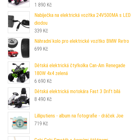
1 890
Kč
Nabíječka na elektrická vozítka 24V500MA s LED
diodou
339
Kč
Náhradní kolo pro elektrické vozítko BMW Retro
699
Kč
Dětská elektrická čtyřkolka Can-Am Renegade
180W 4x4 zelená
6 690
Kč
Dětská elektrická motokára Fast 3 Drift bílá
8 490
Kč
Lilliputiens - album na fotografie - dráček Joe
719
Kč