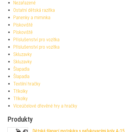
Nezařazené
Ostatní dětská razítka
Panenky a miminka
Pískoviště
Pískoviště
Příslušenství pro vozítka
Příslušenství pro vozítka
Skluzavky
Skluzavky
Šlapadla
Šlapadla
Textilní hračky
Tříkolky
Tříkolky
Víceúčelové dřevěné hry a hračky
Produkty
Dětská šlapací motokára s nafukovacími koly A-15