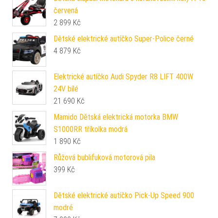
červená
2 899
Kč
Dětské elektrické autíčko Super-Police černé
4 879
Kč
Elektrické autíčko Audi Spyder R8 LIFT 400W
24V bílé
21 690
Kč
Mamido Dětská elektrická motorka BMW
S1000RR tříkolka modrá
1 890
Kč
Růžová bublifuková motorová pila
399
Kč
Dětské elektrické autíčko Pick-Up Speed 900
modré