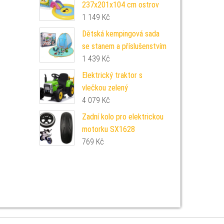
237x201x104 cm ostrov
1 149
Kč
Dětská kempingová sada
se stanem a příslušenstvím
1 439
Kč
Elektrický traktor s
vlečkou zelený
4 079
Kč
Zadní kolo pro elektrickou
motorku SX1628
769
Kč