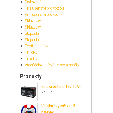
Pískoviště
Příslušenství pro vozítka
Příslušenství pro vozítka
Skluzavky
Skluzavky
Šlapadla
Šlapadla
Textilní hračky
Tříkolky
Tříkolky
Víceúčelové dřevěné hry a hračky
Produkty
Gelová baterie 12V 10Ah
749
Kč
Volejbalový míč vel. 5
barevný