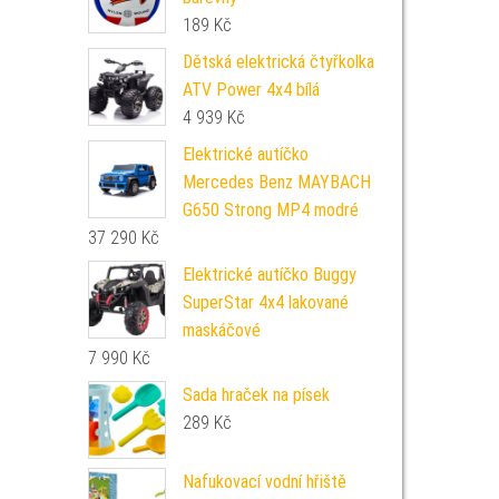
189
Kč
Dětská elektrická čtyřkolka
ATV Power 4x4 bílá
4 939
Kč
Elektrické autíčko
Mercedes Benz MAYBACH
G650 Strong MP4 modré
37 290
Kč
Elektrické autíčko Buggy
SuperStar 4x4 lakované
maskáčové
7 990
Kč
Sada hraček na písek
289
Kč
Nafukovací vodní hřiště