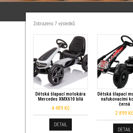
Seřazeno od nejnovějších
Zobrazeno 7 výsledků
Dětská šlapací motokára
Dětská šlapací m
Mercedes XMX610 bílá
nafukovacími ko
černá
4 489
Kč
2 899
K
DETAIL
DETAIL