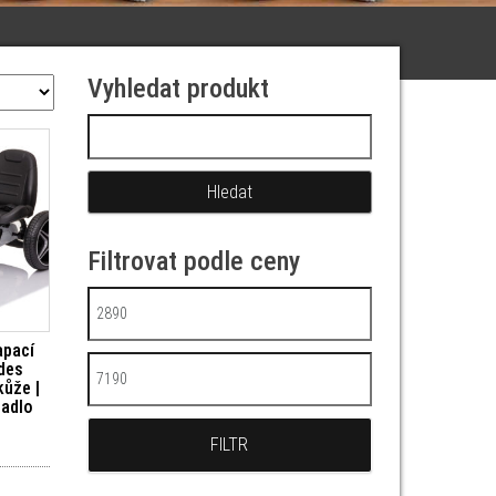
Vyhledat produkt
Vyhledávání
Filtrovat podle ceny
Minimální cena
apací
des
Maximální cena
kůže |
dadlo
FILTR