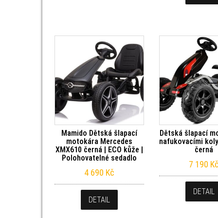
Mamido Dětská šlapací
Dětská šlapací m
motokára Mercedes
nafukovacími kol
XMX610 černá | ECO kůže |
černá
Polohovatelné sedadlo
7 190
K
4 690
Kč
DETAIL
DETAIL