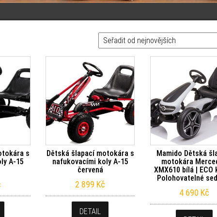
otokára s
Dětská šlapací motokára s
Mamido Dětská šl
ly A-15
nafukovacími koly A-15
motokára Merce
červená
XMX610 bílá | ECO 
Polohovatelné se
č
2 899
Kč
4 690
Kč
DETAIL