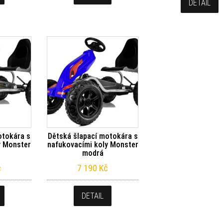
DETAIL
otokára s
Dětská šlapací motokára s
y Monster
nafukovacími koly Monster
modrá
č
7 190
Kč
DETAIL