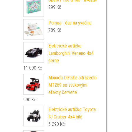
299
Kč
Pomea - čas na svačinu
789
Kč
Elektrické autíčko
Lamborghini Veneno 4x4
černé
11 090
Kč
Mamido Dětské odrážedlo
MT269 se zvukovými
efekty červené
990
Kč
Elektrické autíčko Toyota
FJ Cruiser 4x4 bílé
5 290
Kč