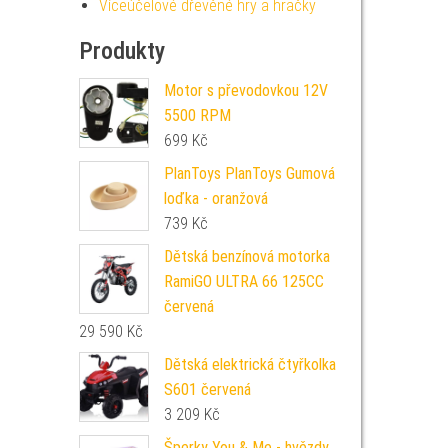
Víceúčelové dřevěné hry a hračky
Produkty
Motor s převodovkou 12V
5500 RPM
699
Kč
PlanToys PlanToys Gumová
loďka - oranžová
739
Kč
Dětská benzínová motorka
RamiGO ULTRA 66 125CC
červená
29 590
Kč
Dětská elektrická čtyřkolka
S601 červená
3 209
Kč
Šperky You & Me - hvězdy