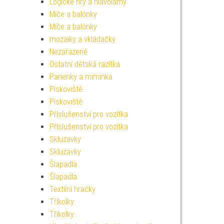
Logické hry a hlavolamy
Míče a balónky
Míče a balónky
mozaiky a vkládačky
Nezařazené
Ostatní dětská razítka
Panenky a miminka
Pískoviště
Pískoviště
Příslušenství pro vozítka
Příslušenství pro vozítka
Skluzavky
Skluzavky
Šlapadla
Šlapadla
Textilní hračky
Tříkolky
Tříkolky