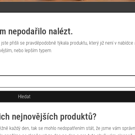
m nepodařilo nalézt.
jste přišli se pravděpodobně týkala produktu, který již není v nabídce
vějším, nebo lepším typem.
šich nejnovějších produktů?
běžně každý den, tak se mohlo nedopatřením stát, že jsme vám správ