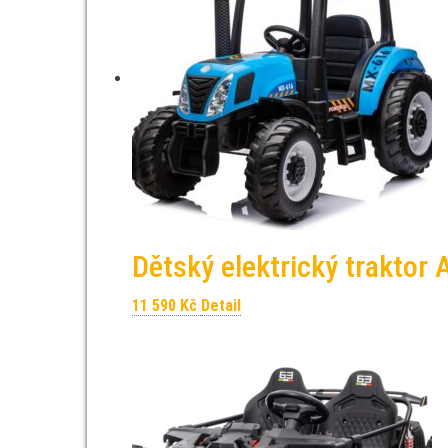
Dětský elektrický trakto
11 590
Kč
Detail