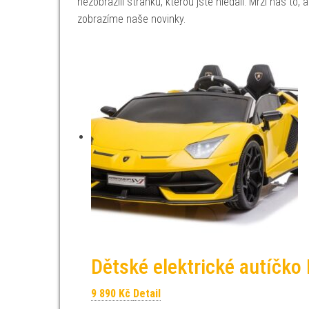
nezobrazili stránku, kterou jste hledali. Mrzí nás to
zobrazíme naše novinky.
Dětské elektrické autíčko
9 890
Kč
Detail