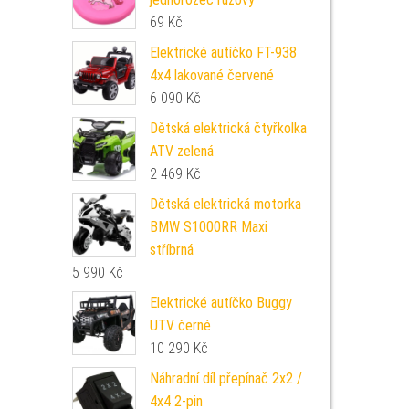
69
Kč
Elektrické autíčko FT-938
4x4 lakované červené
6 090
Kč
Dětská elektrická čtyřkolka
ATV zelená
2 469
Kč
Dětská elektrická motorka
BMW S1000RR Maxi
stříbrná
5 990
Kč
Elektrické autíčko Buggy
UTV černé
10 290
Kč
Náhradní díl přepínač 2x2 /
4x4 2-pin