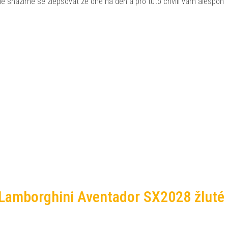
, ale snažíme se zlepšovat ze dne na den a pro tuto chvíli vám alespoň
 Lamborghini Aventador SX2028 žluté