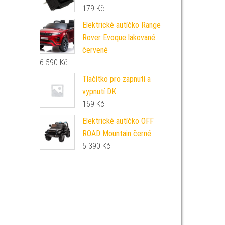
179
Kč
Elektrické autíčko Range
Rover Evoque lakované
červené
6 590
Kč
Tlačítko pro zapnutí a
vypnutí DK
169
Kč
Elektrické autíčko OFF
ROAD Mountain černé
5 390
Kč