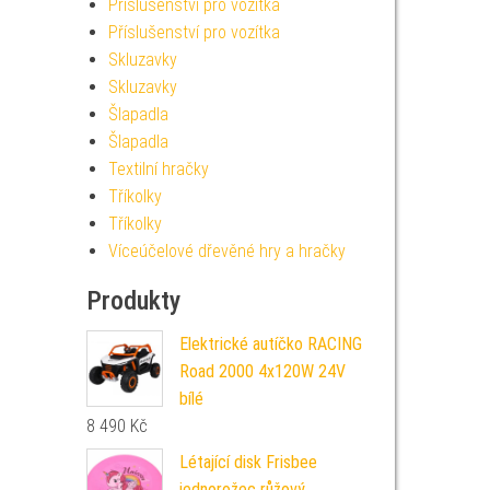
Příslušenství pro vozítka
Příslušenství pro vozítka
Skluzavky
Skluzavky
Šlapadla
Šlapadla
Textilní hračky
Tříkolky
Tříkolky
Víceúčelové dřevěné hry a hračky
Produkty
Elektrické autíčko RACING
Road 2000 4x120W 24V
bílé
8 490
Kč
Létající disk Frisbee
jednorožec růžový