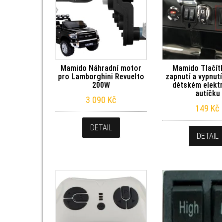
Mamido Náhradní motor
Mamido Tlačít
pro Lamborghini Revuelto
zapnutí a vypnutí
200W
dětském elekt
autíčku
3 090
Kč
149
Kč
DETAIL
DETAIL