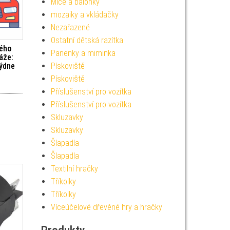
Míče a balónky
mozaiky a vkládačky
Nezařazené
Ostatní dětská razítka
kého
Panenky a miminka
áže:
Pískoviště
týdne
Pískoviště
Příslušenství pro vozítka
Příslušenství pro vozítka
Skluzavky
Skluzavky
Šlapadla
Šlapadla
Textilní hračky
Tříkolky
Tříkolky
Víceúčelové dřevěné hry a hračky