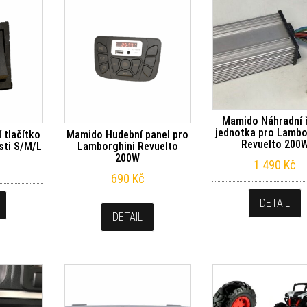
Mamido Náhradní ř
jednotka pro Lambo
 tlačítko
Mamido Hudební panel pro
Revuelto 200
sti S/M/L
Lamborghini Revuelto
200W
1 490
Kč
690
Kč
DETAIL
DETAIL