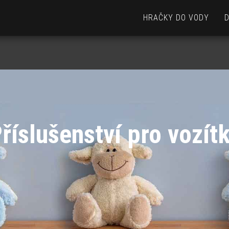
HRAČKY DO VODY
říslušenství pro vozít