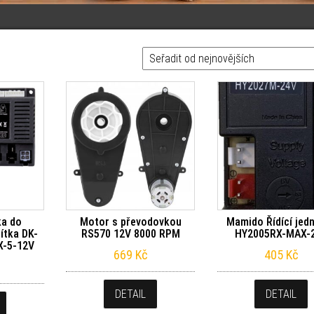
vějších
ka do
Motor s převodovkou
Mamido Řídící jed
ítka DK-
RS570 12V 8000 RPM
HY2005RX-MAX-
X-5-12V
669
Kč
405
Kč
DETAIL
DETAIL