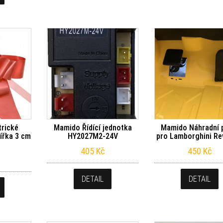
trické
Mamido Řídící jednotka
Mamido Náhradní 
šířka 3 cm
HY2027M2-24V
pro Lamborghini Re
405
Kč
450
Kč
DETAIL
DETAIL