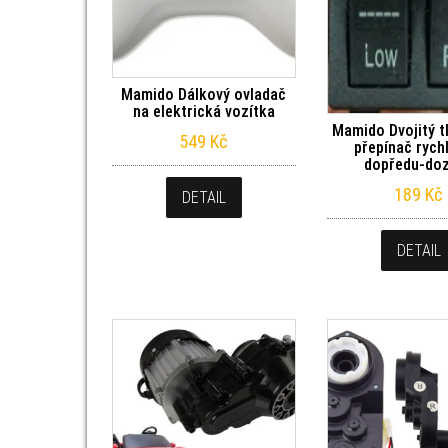
Mamido Dálkový ovladač
na elektrická vozítka
Mamido Dvojitý t
549
Kč
přepínač rych
dopředu-do
189
Kč
DETAIL
DETAIL