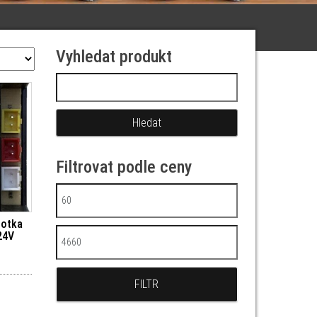
Vyhledat produkt
Vyhledávání
Filtrovat podle ceny
Minimální cena
notka
24V
Maximální cena
FILTR