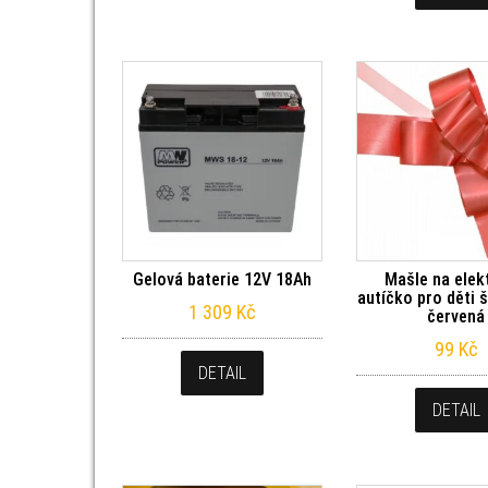
Gelová baterie 12V 18Ah
Mašle na elek
autíčko pro děti 
1 309
Kč
červená
99
Kč
DETAIL
DETAIL