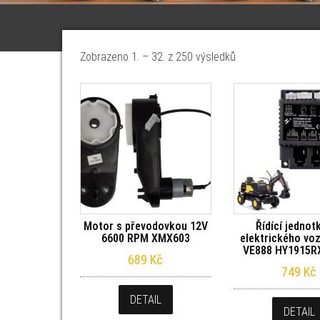
Seřazeno od nejno
Zobrazeno 1. – 32. z 250 výsledků
Motor s převodovkou 12V
Řídící jednot
6600 RPM XMX603
elektrického voz
VE888 HY1915R
689
Kč
749
Kč
DETAIL
DETAIL