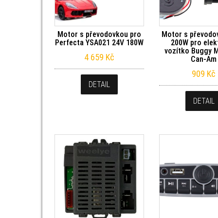
Motor s převodovkou pro
Motor s převodo
Perfecta YSA021 24V 180W
200W pro elek
vozítko Buggy 
4 659
Kč
Can-Am
909
Kč
DETAIL
DETAIL