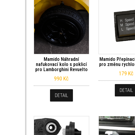
Mamido Náhradní
Mamido Přepínací
nafukovací kolo s poklicí
pro změnu rychlo
pro Lamborghini Revuelto
179
Kč
990
Kč
DETAIL
DETAIL