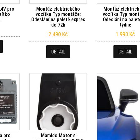
24V pro
Montáž elektrického
Montáž elektric
zítko
vozítka Typ montáže:
vozítka Typ mont
B
Odeslání na paletě expres
Odeslání na palet
do 72h
týdne
2 490
Kč
1 990
Kč
DETAIL
DETAIL
ka pro
Mamido Motor s