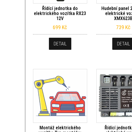
Řídící jednotka do
Hudební panel 
elektrického vozítka RX23
elektrické vo
12V
XMX623
699
Kč
739
Kč
DETAIL
DETAIL
Montáž elektrického
Řídící jednot