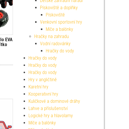
Dětské zahradní nářadí
Pískoviště a doplňky
Pískoviště
Venkovní sportovní hry
Míče a balónky
Hračky na zahradu
lo EVA
Vodní radovánky
ítko
Hračky do vody
Hračky do vody
Hračky do vody
Hračky do vody
Hry v angličtině
Karetní hry
Kooperativní hry
Kuličkové a dominové dráhy
Lahve a příslušenství
Logické hry a hlavolamy
Míče a balónky