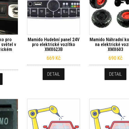
ko pro
Mamido Hudební panel 24V
Mamido Náhradní ko
 světel v
pro elektrické vozítko
na elektrické voz
rickém
XMX623B
XMX603
669
Kč
690
Kč
DETAIL
DETAIL