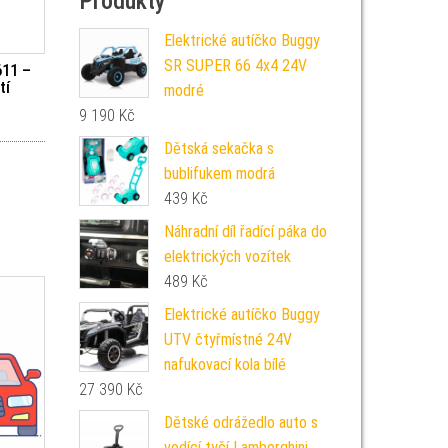
Produkty
Elektrické autíčko Buggy
SR SUPER 66 4x4 24V
611 –
tí
modré
9 190
Kč
Dětská sekačka s
bublifukem modrá
439
Kč
Náhradní díl řadící páka do
elektrických vozítek
489
Kč
Elektrické autíčko Buggy
UTV čtyřmístné 24V
nafukovací kola bílé
27 390
Kč
Dětské odrážedlo auto s
vodící tyčí Lamborghini