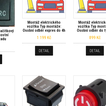
Montáž elektrického
Montáž elektric
vozítka Typ montáže:
vozítka Typ mont
Osobní odběr expres do 4h
Osobní odběr do 
lačítkový
lostní
1 199
Kč
899
Kč
zadu
DETAIL
DETAIL