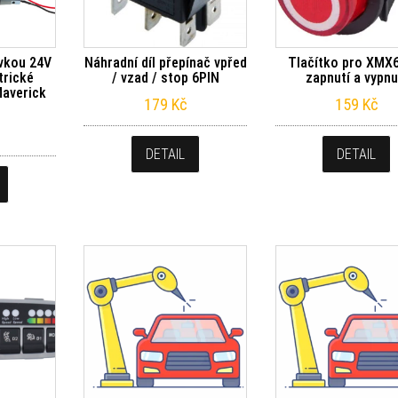
vkou 24V
Náhradní díl přepínač vpřed
Tlačítko pro XMX
trické
/ vzad / stop 6PIN
zapnutí a vypnu
Maverick
179
Kč
159
Kč
DETAIL
DETAIL