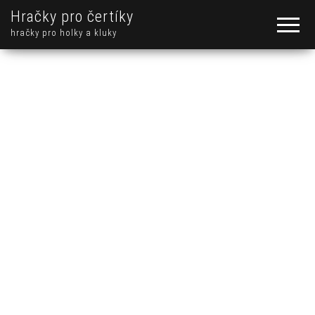
Hračky pro čertíky
hračky pro holky a kluky