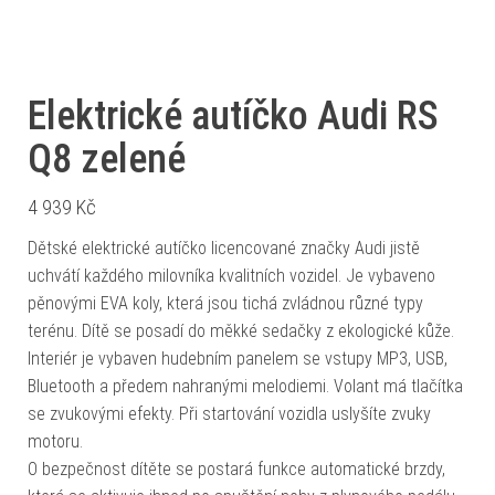
Elektrické autíčko Audi RS
Q8 zelené
4 939
Kč
Dětské elektrické autíčko licencované značky Audi jistě
uchvátí každého milovníka kvalitních vozidel. Je vybaveno
pěnovými EVA koly, která jsou tichá zvládnou různé typy
terénu. Dítě se posadí do měkké sedačky z ekologické kůže.
Interiér je vybaven hudebním panelem se vstupy MP3, USB,
Bluetooth a předem nahranými melodiemi. Volant má tlačítka
se zvukovými efekty. Při startování vozidla uslyšíte zvuky
motoru.
O bezpečnost dítěte se postará funkce automatické brzdy,