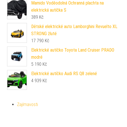
Mamido Voděodolná Ochranná plachta na
elektrická autíčka S
389
Kč
Dětské elektrické auto Lamborghini Revuelto XL
STRONG žluté
17 790
Kč
Elektrické autíčko Toyota Land Cruiser PRADO
modré
5 190
Kč
Elektrické autíčko Audi RS Q8 zelené
4 939
Kč
Zajímavosti