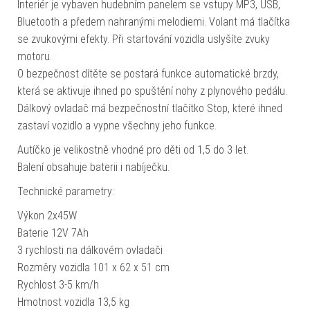
Interiér je vybaven hudebním panelem se vstupy MP3, USB,
Bluetooth a předem nahranými melodiemi. Volant má tlačítka
se zvukovými efekty. Při startování vozidla uslyšíte zvuky
motoru.
O bezpečnost dítěte se postará funkce automatické brzdy,
která se aktivuje ihned po spuštění nohy z plynového pedálu.
Dálkový ovladač má bezpečnostní tlačítko Stop, které ihned
zastaví vozidlo a vypne všechny jeho funkce.
Autíčko je velikostně vhodné pro děti od 1,5 do 3 let.
Balení obsahuje baterii i nabíječku.
Technické parametry:
Výkon 2x45W
Baterie 12V 7Ah
3 rychlosti na dálkovém ovladači
Rozměry vozidla 101 x 62 x 51 cm
Rychlost 3-5 km/h
Hmotnost vozidla 13,5 kg