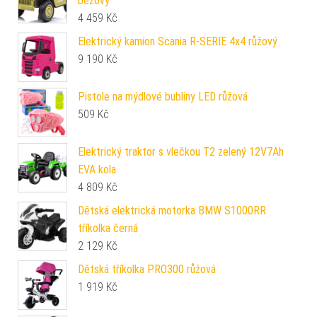
béžový
4 459
Kč
Elektrický kamion Scania R-SERIE 4x4 růžový
9 190
Kč
Pistole na mýdlové bubliny LED růžová
509
Kč
Elektrický traktor s vlečkou T2 zelený 12V7Ah
EVA kola
4 809
Kč
Dětská elektrická motorka BMW S1000RR
tříkolka černá
2 129
Kč
Dětská tříkolka PRO300 růžová
1 919
Kč