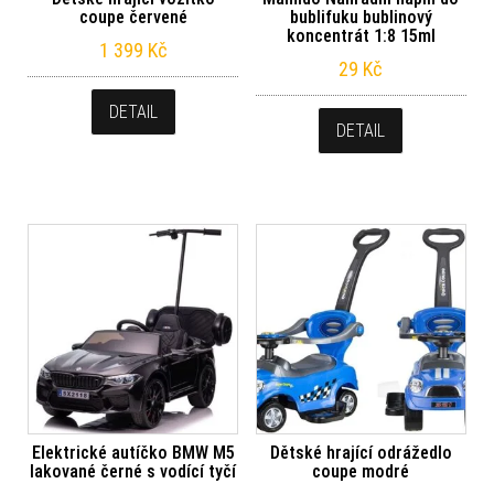
coupe červené
bublifuku bublinový
koncentrát 1:8 15ml
1 399
Kč
29
Kč
DETAIL
DETAIL
Elektrické autíčko BMW M5
Dětské hrající odrážedlo
lakované černé s vodící tyčí
coupe modré