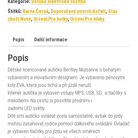
Kategorie:
Dětská elektrická vozítka
Štítků:
Barva:Černá
,
Doporučený povrch:Asfalt
,
Stav
zboží:Nové
,
Určení:Pro holky
,
Určení:Pro kluky
Popis
Další informace
Popis
Dětské licencované autíčko Bentley Mulsanne s bohatým
vybavením a inovativním designem. Je vybaveno pěnovými
koly EVA, která jsou tichá a při jízdě neruší.
Interiér autíčka je vybaven vstupy MP3, USB, SD, a tlačítky s
melodiemi. Na cestu si posvítíte předními i
zadními LED světly.
Dítě smí autíčko ovládat zcela samostatně, avšak do jízdy
mohou zasahovat rodiče pomocí dálkového ovládání. Ovladač
je vybaven tlačítky pro jízdu ve všech směrech