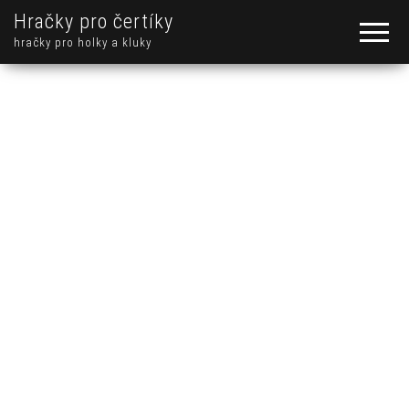
Hračky pro čertíky
hračky pro holky a kluky