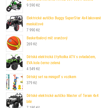
9 590
Kč
Elektrické autíčko Buggy SuperStar 4x4 lakované
maskáčové
7 990
Kč
Basketbalový míč oranžový
269
Kč
Dětská elektrická čtyřkolka ATV s ovladačem,
EVA kola černo-zelená
4 549
Kč
Dětský set na minigolf s vozíkem
379
Kč
Dětské elektrické autíčko Master of Terain 4x4
bílé
7 190
Kč