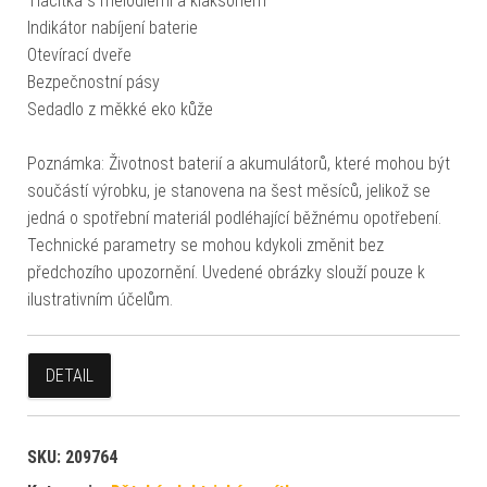
Tlačítka s melodiemi a klaksonem
Indikátor nabíjení baterie
Otevírací dveře
Bezpečnostní pásy
Sedadlo z měkké eko kůže
Poznámka: Životnost baterií a akumulátorů, které mohou být
součástí výrobku, je stanovena na šest měsíců, jelikož se
jedná o spotřební materiál podléhající běžnému opotřebení.
Technické parametry se mohou kdykoli změnit bez
předchozího upozornění. Uvedené obrázky slouží pouze k
ilustrativním účelům.
DETAIL
SKU:
209764