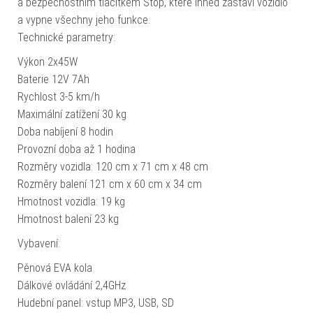
a bezpečnostním tlačítkem Stop, které ihned zastaví vozidlo
a vypne všechny jeho funkce.
Technické parametry:
Výkon 2x45W
Baterie 12V 7Ah
Rychlost 3-5 km/h
Maximální zatížení 30 kg
Doba nabíjení 8 hodin
Provozní doba až 1 hodina
Rozměry vozidla: 120 cm x 71 cm x 48 cm
Rozměry balení 121 cm x 60 cm x 34 cm
Hmotnost vozidla: 19 kg
Hmotnost balení 23 kg
Vybavení:
Pěnová EVA kola
Dálkové ovládání 2,4GHz
Hudební panel: vstup MP3, USB, SD