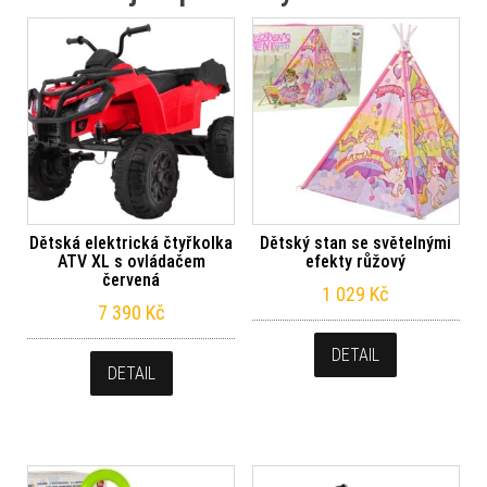
Dětská elektrická čtyřkolka
Dětský stan se světelnými
ATV XL s ovládačem
efekty růžový
červená
1 029
Kč
7 390
Kč
DETAIL
DETAIL