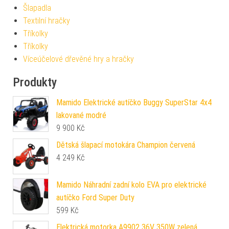
Šlapadla
Textilní hračky
Tříkolky
Tříkolky
Víceúčelové dřevěné hry a hračky
Produkty
Mamido Elektrické autíčko Buggy SuperStar 4x4
lakované modré
9 900
Kč
Dětská šlapací motokára Champion červená
4 249
Kč
Mamido Náhradní zadní kolo EVA pro elektrické
autíčko Ford Super Duty
599
Kč
Elektrická motorka A9902 36V 350W zelená