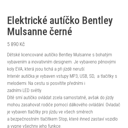
Elektrické autíčko Bentley
Mulsanne černé
5 890
Kč
Dětské licencované autíčko Bentley Mulsanne s bohatým
vybavením a inovativním designem. Je vybaveno pěnovými
koly EVA, která jsou tichá a při jízdě neruší.
Interiér autíčka je vybaven vstupy MP3, USB, SD, a tlačítky s
melodiemi. Na cestu si posvítíte předními i
zadními LED světly.
Dítě smí autíčko ovládat zcela samostatně, avšak do jízdy
mohou zasahovat rodiče pomocí dálkového ovládání. Ovladač
je vybaven tlačítky pro jízdu ve všech směrech
a bezpečnostním tlačítkem Stop, které ihned zastaví vozidlo
a vypne všechny jeho funkce.