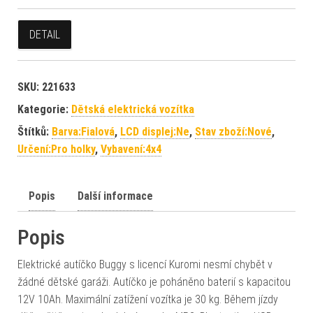
DETAIL
SKU:
221633
Kategorie:
Dětská elektrická vozítka
Štítků:
Barva:Fialová
,
LCD displej:Ne
,
Stav zboží:Nové
,
Určení:Pro holky
,
Vybavení:4x4
Popis
Další informace
Popis
Elektrické autíčko Buggy s licencí Kuromi nesmí chybět v
žádné dětské garáži. Autíčko je poháněno baterií s kapacitou
12V 10Ah. Maximální zatížení vozítka je 30 kg. Během jízdy