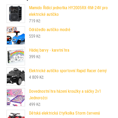
Mamido Řídící jednotka HY2005RX-RM-24V pro
elektrické autíčko
719
Kč
Odrážedlo autíčko modré
559
Kč
Hádej barvy - karetní hra
399
Kč
Elektrické autíčko sportovní Rapid Racer černý
4 809
Kč
Dovednostní hra házení kroužky a sáčky 2v1
Jednorožci
499
Kč
Dětská elektrická čtyřkolka Storm červená