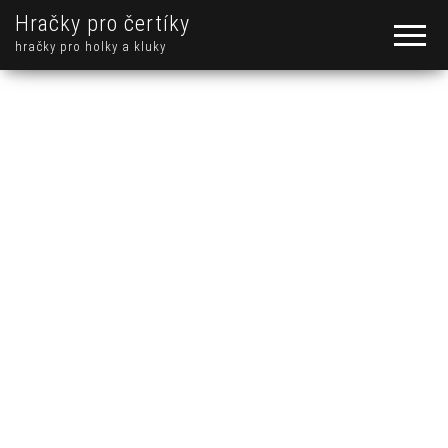
Hračky pro čertíky
hračky pro holky a kluky