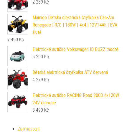
2 289
Kč
Mamido Dětská elektrická čtyřkolka Can-Am
Renegade | R/C | 180W | 4x4 | 12V14Ah | EVA
žluté
7 490
Kč
Elektrické autíčko Volkswagen ID BUZZ modré
5 290
Kč
Dětská elektrická čtyřkolka ATV červená
4 279
Kč
Elektrické autíčko RACING Road 2000 4x120W
24V červené
8 490
Kč
Zajímavosti