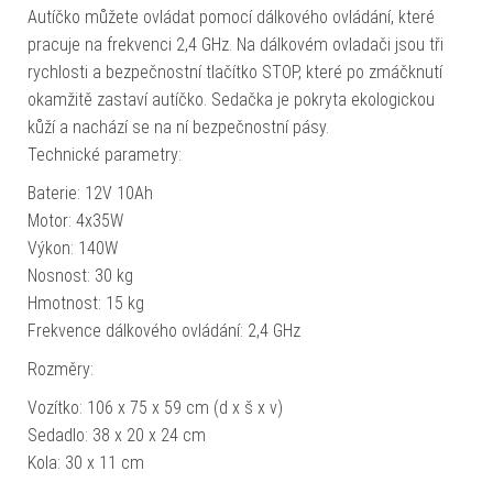
Autíčko můžete ovládat pomocí dálkového ovládání, které
pracuje na frekvenci 2,4 GHz. Na dálkovém ovladači jsou tři
rychlosti a bezpečnostní tlačítko STOP, které po zmáčknutí
okamžitě zastaví autíčko. Sedačka je pokryta ekologickou
kůží a nachází se na ní bezpečnostní pásy.
Technické parametry:
Baterie: 12V 10Ah
Motor: 4x35W
Výkon: 140W
Nosnost: 30 kg
Hmotnost: 15 kg
Frekvence dálkového ovládání: 2,4 GHz
Rozměry:
Vozítko: 106 x 75 x 59 cm (d x š x v)
Sedadlo: 38 x 20 x 24 cm
Kola: 30 x 11 cm