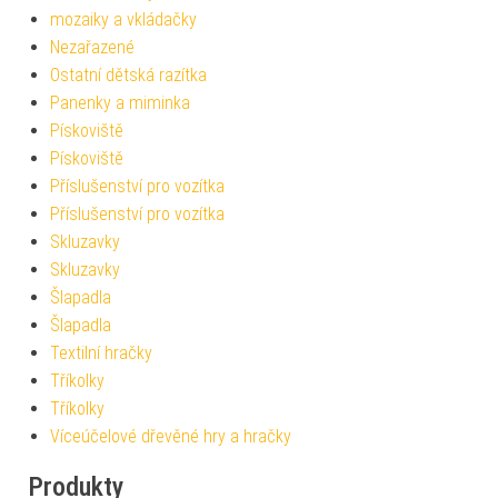
mozaiky a vkládačky
Nezařazené
Ostatní dětská razítka
Panenky a miminka
Pískoviště
Pískoviště
Příslušenství pro vozítka
Příslušenství pro vozítka
Skluzavky
Skluzavky
Šlapadla
Šlapadla
Textilní hračky
Tříkolky
Tříkolky
Víceúčelové dřevěné hry a hračky
Produkty