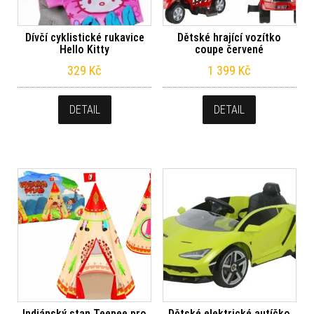
Dívčí cyklistické rukavice
Dětské hrající vozítko
Hello Kitty
coupe červené
329
Kč
1 399
Kč
DETAIL
DETAIL
Indiánský stan Teepee pro
Dětské elektrické autíčko