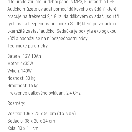
dítě určitě zaujme hudební panel s MP3, Bluetooth a USB.
Autíčko můžete ovládat pomocí dálkového ovládání, které
pracuje na frekvenci 2,4 GHz. Na dálkovém ovladači jsou tři
rychlosti a bezpečnostní tlačítko STOP, které po zmáčknutí
okamžitě zastaví autíčko. Sedačka je pokryta ekologickou
kůží a nachází se na ní bezpečnostní pásy.
Technické parametry:
Baterie: 12V 10Ah
Motor: 4x35W
Výkon: 140W
Nosnost: 30 kg
Hmotnost: 15 kg
Frekvence dálkového ovládání: 2,4 GHz
Rozměry:
Vozítko: 106 x 75 x 59 cm (d x š x v)
Sedadlo: 38 x 20 x 24 cm
Kola: 30 x 11 cm