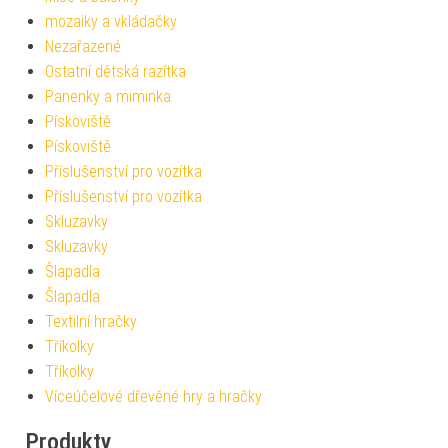
mozaiky a vkládačky
Nezařazené
Ostatní dětská razítka
Panenky a miminka
Pískoviště
Pískoviště
Příslušenství pro vozítka
Příslušenství pro vozítka
Skluzavky
Skluzavky
Šlapadla
Šlapadla
Textilní hračky
Tříkolky
Tříkolky
Víceúčelové dřevěné hry a hračky
Produkty