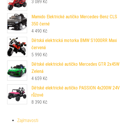
3 089
Kč
Mamido Elektrické autíčko Mercedes-Benz CLS
350 černé
4 490
Kč
Dětská elektrická motorka BMW S1000RR Maxi
červená
5 990
Kč
Dětské elektrické autíčko Mercedes GTR 2x45W
Zelená
4 659
Kč
Dětské elektrické autíčko PASSION 4x200W 24V
růžové
8 390
Kč
Zajímavosti