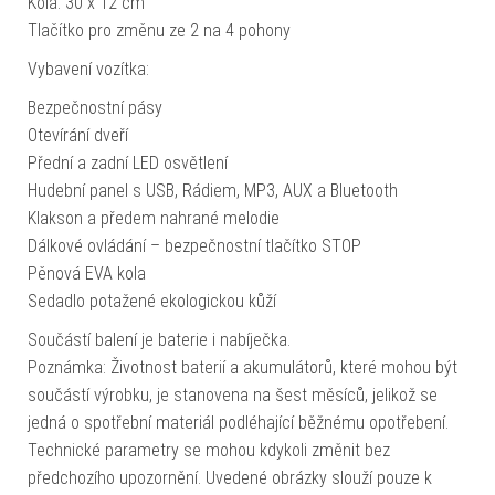
Kola: 30 x 12 cm
Tlačítko pro změnu ze 2 na 4 pohony
Vybavení vozítka:
Bezpečnostní pásy
Otevírání dveří
Přední a zadní LED osvětlení
Hudební panel s USB, Rádiem, MP3, AUX a Bluetooth
Klakson a předem nahrané melodie
Dálkové ovládání – bezpečnostní tlačítko STOP
Pěnová EVA kola
Sedadlo potažené ekologickou kůží
Součástí balení je baterie i nabíječka.
Poznámka: Životnost baterií a akumulátorů, které mohou být
součástí výrobku, je stanovena na šest měsíců, jelikož se
jedná o spotřební materiál podléhající běžnému opotřebení.
Technické parametry se mohou kdykoli změnit bez
předchozího upozornění. Uvedené obrázky slouží pouze k