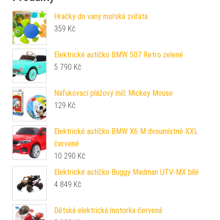
Hračky do vany mořská zvířata
359
Kč
Elektrické autíčko BMW 507 Retro zelené
5 790
Kč
Nafukovací plážový míč Mickey Mouse
129
Kč
Elektrické autíčko BMW X6 M dvoumístné XXL
červené
10 290
Kč
Elektrické autíčko Buggy Madman UTV-MX bílé
4 849
Kč
Dětská elektrická motorka červená