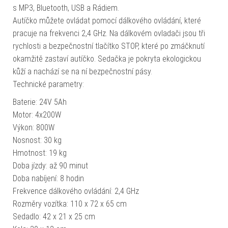
s MP3, Bluetooth, USB a Rádiem.
Autíčko můžete ovládat pomocí dálkového ovládání, které
pracuje na frekvenci 2,4 GHz. Na dálkovém ovladači jsou tři
rychlosti a bezpečnostní tlačítko STOP, které po zmáčknutí
okamžitě zastaví autíčko. Sedačka je pokryta ekologickou
kůží a nachází se na ní bezpečnostní pásy.
Technické parametry:
Baterie: 24V 5Ah
Motor: 4x200W
Výkon: 800W
Nosnost: 30 kg
Hmotnost: 19 kg
Doba jízdy: až 90 minut
Doba nabíjení: 8 hodin
Frekvence dálkového ovládání: 2,4 GHz
Rozměry vozítka: 110 x 72 x 65 cm
Sedadlo: 42 x 21 x 25 cm