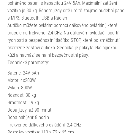
poháněno baterii s kapacitou 24V 5Ah. Maximální zatížení
vozítka je 30 kg. Během jízdy dítě určitě zaujme hudební panel
s MP3, Bluetooth, USB a Rádiem.
Autíčko můžete ovládat pomocí dálkového ovládání, které
pracuje na frekvenci 2,4 GHz. Na dálkovém ovladači jsou tři
rychlosti a bezpečnostní tlačítko STOP, které po zmáčknutí
okamžitě zastaví autíčko. Sedačka je pokryta ekologickou
kůží a nachází se na ní bezpečnostní pásy.
Technické parametry:
Baterie: 24V 5Ah
Motor: 4x200W
Výkon: 800W
Nosnost: 30 kg
Hmotnost: 19 kg
Doba jízdy: až 90 minut
Doba nabíjení: 8 hodin
Frekvence dálkového ovládání: 2,4 GHz
Rozměry vozítka: 110 x 72 x 65 cm