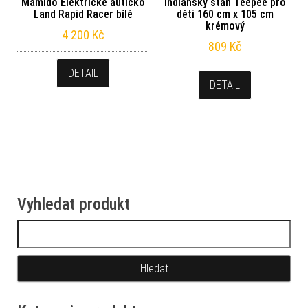
Mamido Elektrické autíčko
Indiánský stan Teepee pro
Land Rapid Racer bílé
děti 160 cm x 105 cm
krémový
4 200
Kč
809
Kč
DETAIL
DETAIL
Vyhledat produkt
Vyhledávání