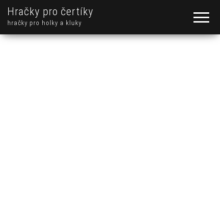
Hračky pro čertíky
hračky pro holky a kluky