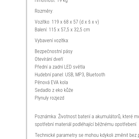
Hmotnost: 19 kg
Rozměry:
Vozítko: 119 x 68 x 57 (d x š x v)
Balení: 115 x 57,5 x 32,5 cm
Vybavení vozítka:
Bezpečnostní pásy
Otevírání dveří
Přední a zadní LED světla
Hudební panel: USB, MP3, Bluetooth
Pěnová EVA kola
Sedadlo z eko kůže
Plynuly rozjezd
Poznámka: Životnost baterií a akumulátorů, které mo
spotřební materiál podléhající běžnému opotřebení.
Technické parametry se mohou kdykoli změnit bez p