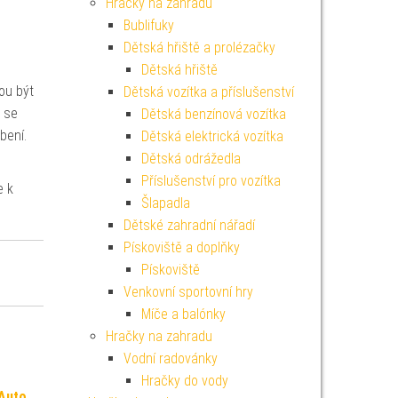
Hračky na zahradu
Bublifuky
Dětská hřiště a prolézačky
Dětská hřiště
ou být
Dětská vozítka a příslušenství
ž se
Dětská benzínová vozítka
bení.
Dětská elektrická vozítka
Dětská odrážedla
Příslušenství pro vozítka
e k
Šlapadla
Dětské zahradní nářadí
Pískoviště a doplňky
Pískoviště
Venkovní sportovní hry
Míče a balónky
Hračky na zahradu
Vodní radovánky
Hračky do vody
:Auto
,