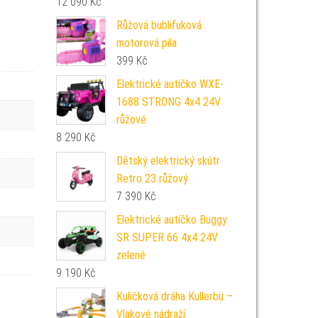
12 090
Kč
Růžová bublifuková
motorová pila
399
Kč
Elektrické autíčko WXE-
1688 STRONG 4x4 24V
růžové
8 290
Kč
Dětský elektrický skútr
Retro 23 růžový
7 390
Kč
Elektrické autíčko Buggy
SR SUPER 66 4x4 24V
zelené
9 190
Kč
Kuličková dráha Kullerbü –
Vlakové nádraží