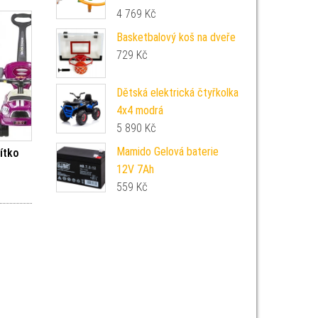
4 769
Kč
Basketbalový koš na dveře
729
Kč
Dětská elektrická čtyřkolka
4x4 modrá
5 890
Kč
Mamido Gelová baterie
zítko
12V 7Ah
559
Kč