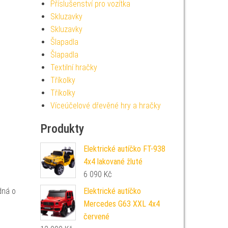
Příslušenství pro vozítka
Skluzavky
Skluzavky
Šlapadla
Šlapadla
Textilní hračky
Tříkolky
Tříkolky
Víceúčelové dřevěné hry a hračky
Produkty
Elektrické autíčko FT-938
4x4 lakované žluté
6 090
Kč
dná o
Elektrické autíčko
Mercedes G63 XXL 4x4
červené