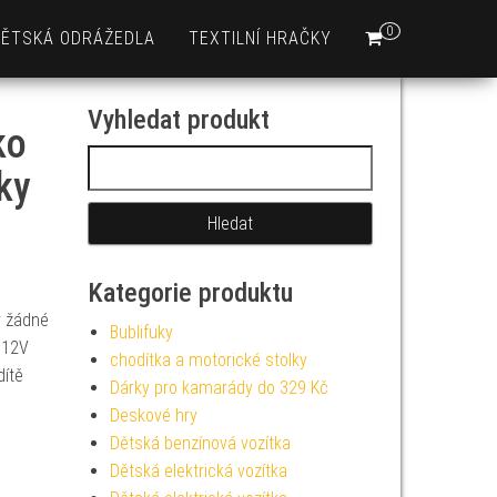
0
DĚTSKÁ ODRÁŽEDLA
TEXTILNÍ HRAČKY
Vyhledat produkt
ko
Vyhledávání
ky
Kategorie produktu
v žádné
Bublifuky
 12V
chodítka a motorické stolky
dítě
Dárky pro kamarády do 329 Kč
Deskové hry
Dětská benzínová vozítka
Dětská elektrická vozítka