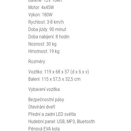
Baterie: 12V 10Ah
Motor: 4x45W
Výkon: 180W
Rychlost: 3-8 km/h
Doba jízdy: 90 minut
Doba nabíjení: 8 hodin
Nosnost: 30 kg
Hmotnost: 19 kg
Rozměry:
Vozítko: 119 x 68 x 57 (d x š x v)
Balení: 115 x 57,5 x 32,5 cm
Vybavení vozítka:
Bezpečnostní pásy
Otevírání dveří
Přední a zadní LED světla
Hudební panel: USB, MP3, Bluetooth
Pěnová EVA kola