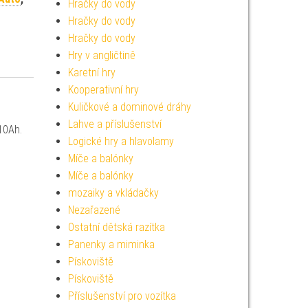
Hračky do vody
Hračky do vody
Hračky do vody
Hry v angličtině
Karetní hry
Kooperativní hry
Kuličkové a dominové dráhy
Lahve a příslušenství
10Ah.
Logické hry a hlavolamy
Míče a balónky
Míče a balónky
mozaiky a vkládačky
Nezařazené
Ostatní dětská razítka
Panenky a miminka
Pískoviště
Pískoviště
Příslušenství pro vozítka