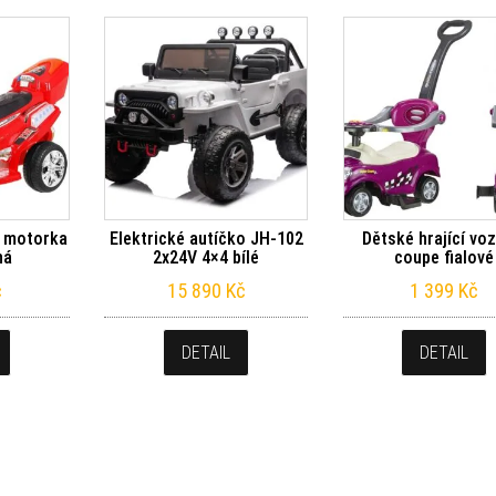
á motorka
Elektrické autíčko JH-102
Dětské hrající vo
ná
2x24V 4×4 bílé
coupe fialové
č
15 890
Kč
1 399
Kč
DETAIL
DETAIL