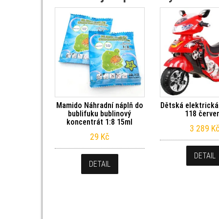
Mamido Náhradní náplň do
Dětská elektrick
bublifuku bublinový
118 červe
koncentrát 1:8 15ml
3 289
K
29
Kč
DETAIL
DETAIL