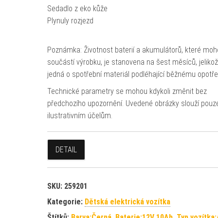
Sedadlo z eko kůže
Plynuly rozjezd
Poznámka: Životnost baterií a akumulátorů, které moh
součástí výrobku, je stanovena na šest měsíců, jeliko
jedná o spotřební materiál podléhající běžnému opotře
Technické parametry se mohou kdykoli změnit bez
předchozího upozornění. Uvedené obrázky slouží pouz
ilustrativním účelům.
DETAIL
SKU:
259201
Kategorie:
Dětská elektrická vozítka
Štítků:
Barva:Černá
,
Baterie:12V 10Ah
,
Typ vozítka