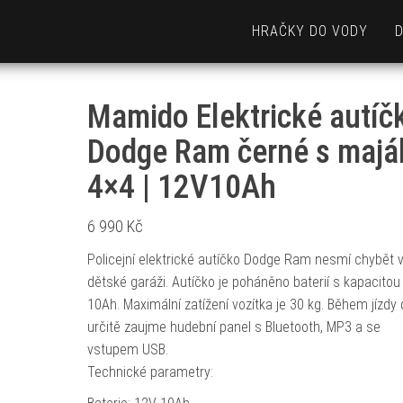
HRAČKY DO VODY
Mamido Elektrické autíč
Dodge Ram černé s majá
4×4 | 12V10Ah
6 990
Kč
Policejní elektrické autíčko Dodge Ram nesmí chybět 
dětské garáži. Autíčko je poháněno baterií s kapacitou
10Ah. Maximální zatížení vozítka je 30 kg. Během jízdy 
určitě zaujme hudební panel s Bluetooth, MP3 a se
vstupem USB.
Technické parametry: