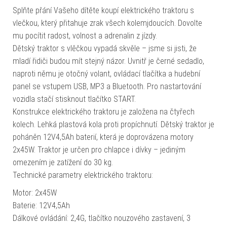
Splňte přání Vašeho dítěte koupí elektrického traktoru s
vlečkou, který přitahuje zrak všech kolemjdoucích. Dovolte
mu pocítit radost, volnost a adrenalin z jízdy.
Dětský traktor s vlěčkou vypadá skvěle – jsme si jisti, že
mladí řidiči budou mít stejný názor. Uvnitř je černé sedadlo,
naproti němu je otočný volant, ovládací tlačítka a hudební
panel se vstupem USB, MP3 a Bluetooth. Pro nastartování
vozidla stačí stisknout tlačítko START.
Konstrukce elektrického traktoru je založena na čtyřech
kolech. Lehká plastová kola proti propíchnutí. Dětský traktor je
poháněn 12V4,5Ah baterií, která je doprovázena motory
2x45W. Traktor je určen pro chlapce i dívky – jediným
omezením je zatížení do 30 kg.
Technické parametry elektrického traktoru:
Motor: 2x45W
Baterie: 12V4,5Ah
Dálkové ovládání: 2,4G, tlačítko nouzového zastavení, 3