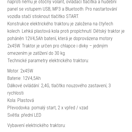
naproti němu je otočný volant, ovládací tlačítka a hudební
panel se vstupem USB, MP3 a Bluetooth. Pro nastartování
vozidla stačí stisknout tlačítko START.
Konstrukce elektrického traktoru je založena na čtyřech
kolech. Lehká plastová kola proti propíchnutí. Dětský traktor je
poháněn 12V4,5Ah baterií, která je doprovázena motory
2x45W. Traktor je určen pro chlapce i dívky – jediným
omezením je zatížení do 30 kg.
Technické parametry elektrického traktoru:
Motor: 2x45W
Baterie: 12V4,5Ah
Dálkové ovládání: 2,4G, tlačítko nouzového zastavení, 3
rychlosti
Kola: Plastová
Převodovka: pomalý start, 2 x vpřed / vzad
Světla: přední LED
Vybavení elektrického traktoru: