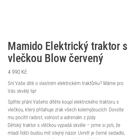
Mamido Elektrický traktor s
vlečkou Blow červený
4 990
Kč
Sní Vaše dítě o vlastním elektrickém traktůrku? Máme pro
Vás skvělý tip!
Splňte přání Vašeho dítěte koupí elektrického traktoru s
vlečkou, který přitahuje zrak všech kolemjdoucích. Dovolte
mu pocítit radost, volnost a adrenalin z jízdy.
Dětský traktor s vlěčkou vypadá skvěle – jsme si jisti, že
mladí řidiči budou mít stejný názor. Uvnitř je černé sedadlo,