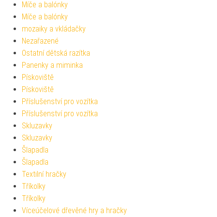
Míče a balónky
Míče a balónky
mozaiky a vkládačky
Nezařazené
Ostatní dětská razítka
Panenky a miminka
Pískoviště
Pískoviště
Příslušenství pro vozítka
Příslušenství pro vozítka
Skluzavky
Skluzavky
Šlapadla
Šlapadla
Textilní hračky
Tříkolky
Tříkolky
Víceúčelové dřevěné hry a hračky