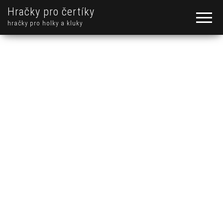
Hračky pro čertíky
hračky pro holky a kluky