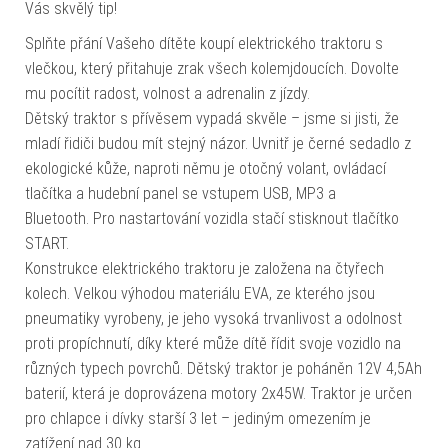
Vás skvělý tip!
Splňte přání Vašeho dítěte koupí elektrického traktoru s
vlečkou, který přitahuje zrak všech kolemjdoucích. Dovolte
mu pocítit radost, volnost a adrenalin z jízdy.
Dětský traktor s přívěsem vypadá skvěle – jsme si jisti, že
mladí řidiči budou mít stejný názor. Uvnitř je černé sedadlo z
ekologické kůže, naproti němu je otočný volant, ovládací
tlačítka a hudební panel se vstupem USB, MP3 a
Bluetooth. Pro nastartování vozidla stačí stisknout tlačítko
START.
Konstrukce elektrického traktoru je založena na čtyřech
kolech. Velkou výhodou materiálu EVA, ze kterého jsou
pneumatiky vyrobeny, je jeho vysoká trvanlivost a odolnost
proti propíchnutí, díky které může dítě řídit svoje vozidlo na
různých typech povrchů. Dětský traktor je poháněn 12V 4,5Ah
baterií, která je doprovázena motory 2x45W. Traktor je určen
pro chlapce i dívky starší 3 let – jediným omezením je
zatížení nad 30 kg.