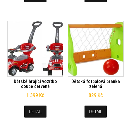
Dětské hrající vozítko
Dětská fotbalová branka
coupe červené
zelená
1 399
Kč
829
Kč
DETAIL
DETAIL