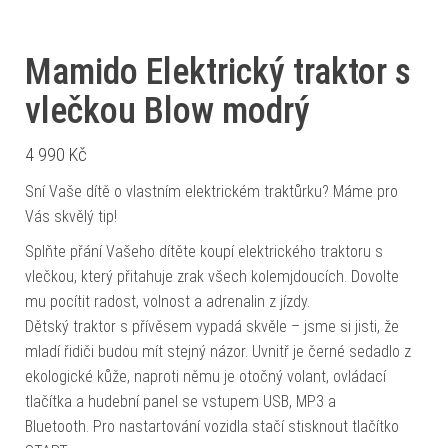
Mamido Elektrický traktor s
vlečkou Blow modrý
4 990
Kč
Sní Vaše dítě o vlastním elektrickém traktůrku? Máme pro
Vás skvělý tip!
Splňte přání Vašeho dítěte koupí elektrického traktoru s
vlečkou, který přitahuje zrak všech kolemjdoucích. Dovolte
mu pocítit radost, volnost a adrenalin z jízdy.
Dětský traktor s přívěsem vypadá skvěle – jsme si jisti, že
mladí řidiči budou mít stejný názor. Uvnitř je černé sedadlo z
ekologické kůže, naproti němu je otočný volant, ovládací
tlačítka a hudební panel se vstupem USB, MP3 a
Bluetooth. Pro nastartování vozidla stačí stisknout tlačítko