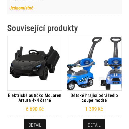
Jednomístné
Související produkty
Elektrické autíčko McLaren
Dětské hrající odrážedlo
Artura 4×4 černé
coupe modré
6 690
Kč
1 399
Kč
DETAIL
DETAIL