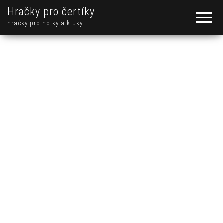
Hračky pro čertíky
hračky pro holky a kluky