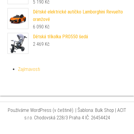
5 190
Kč
Dětské elektrické autíčko Lamborghini Revuelto
oranžové
6 090
Kč
Dětská tříkolka PRO550 šedá
2 469
Kč
Zajímavosti
Používáme WordPress (v češtině).
|
Šablona: Bulk Shop
| ACIT
s.r.o. Chodovská 228/3 Praha 4 IČ: 26454424