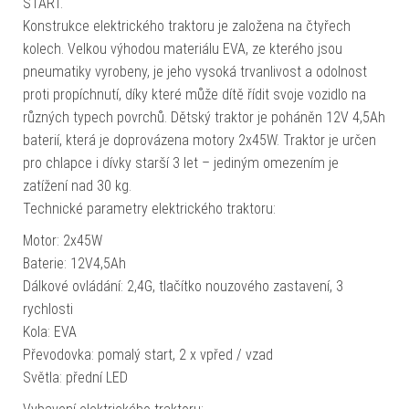
START.
Konstrukce elektrického traktoru je založena na čtyřech
kolech. Velkou výhodou materiálu EVA, ze kterého jsou
pneumatiky vyrobeny, je jeho vysoká trvanlivost a odolnost
proti propíchnutí, díky které může dítě řídit svoje vozidlo na
různých typech povrchů. Dětský traktor je poháněn 12V 4,5Ah
baterií, která je doprovázena motory 2x45W. Traktor je určen
pro chlapce i dívky starší 3 let – jediným omezením je
zatížení nad 30 kg.
Technické parametry elektrického traktoru:
Motor: 2x45W
Baterie: 12V4,5Ah
Dálkové ovládání: 2,4G, tlačítko nouzového zastavení, 3
rychlosti
Kola: EVA
Převodovka: pomalý start, 2 x vpřed / vzad
Světla: přední LED