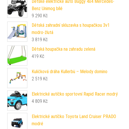
Dětské elektrické auto Buggy 4x4 Mercedes-
Benz Unimog bílé
9 290
Kč
Dětská zahradní skluzavka s houpačkou 3v1
modro-žlutá
3 819
Kč
Dětská houpačka na zahradu zelená
419
Kč
Kuličková dráha Kullerbü – Melody domino
2 519
Kč
Elektrické autíčko sportovní Rapid Racer modrý
4 809
Kč
Elektrické autíčko Toyota Land Cruiser PRADO
modré