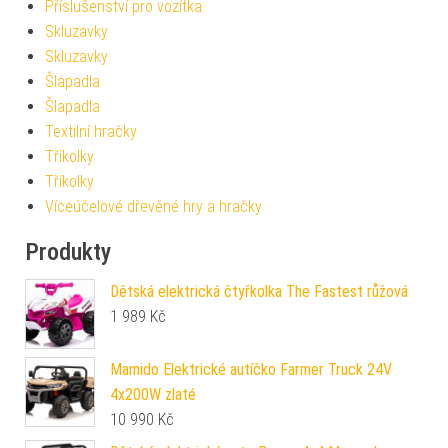
Příslušenství pro vozítka
Skluzavky
Skluzavky
Šlapadla
Šlapadla
Textilní hračky
Tříkolky
Tříkolky
Víceúčelové dřevěné hry a hračky
Produkty
Dětská elektrická čtyřkolka The Fastest růžová
1 989
Kč
Mamido Elektrické autíčko Farmer Truck 24V
4x200W zlaté
10 990
Kč