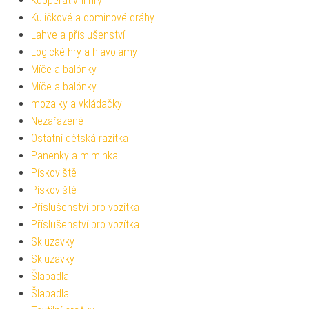
Kooperativní hry
Kuličkové a dominové dráhy
Lahve a příslušenství
Logické hry a hlavolamy
Míče a balónky
Míče a balónky
mozaiky a vkládačky
Nezařazené
Ostatní dětská razítka
Panenky a miminka
Pískoviště
Pískoviště
Příslušenství pro vozítka
Příslušenství pro vozítka
Skluzavky
Skluzavky
Šlapadla
Šlapadla