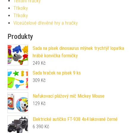
Textilní hračky
Tříkolky
Tříkolky
Víceúčelové dřevěné hry a hračky
Produkty
Sada na písek dinosaurus mlýnek trychtýř lopatka
hrábě konvička formičky
249
Kč
Sada hraček na písek 9 ks
309
Kč
Nafukovací plážový míč Mickey Mouse
129
Kč
Elektrické autíčko FT-938 4x4 lakované černé
6 390
Kč