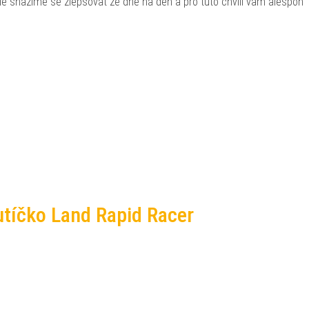
, ale snažíme se zlepšovat ze dne na den a pro tuto chvíli vám alespoň
utíčko Land Rapid Racer