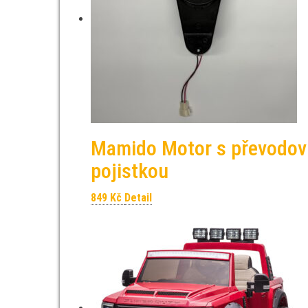
Mamido Motor s převodo
pojistkou
849
Kč
Detail