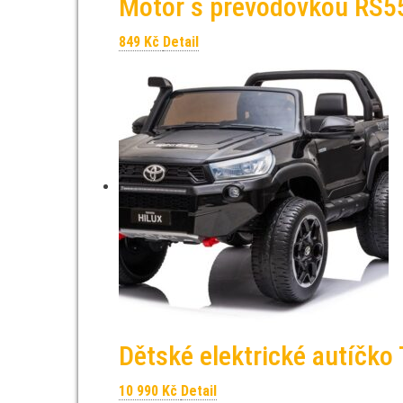
Motor s převodovkou RS
849
Kč
Detail
Dětské elektrické autíčko
10 990
Kč
Detail