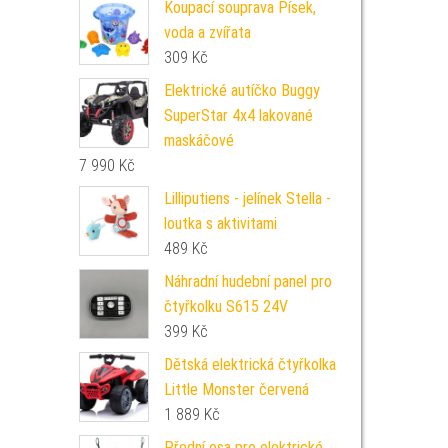
Koupací souprava Písek,
voda a zvířata
309
Kč
Elektrické autíčko Buggy
SuperStar 4x4 lakované
maskáčové
7 990
Kč
Lilliputiens - jelínek Stella -
loutka s aktivitami
489
Kč
Náhradní hudební panel pro
čtyřkolku S615 24V
399
Kč
Dětská elektrická čtyřkolka
Little Monster červená
1 889
Kč
Přední osa pro elektrické