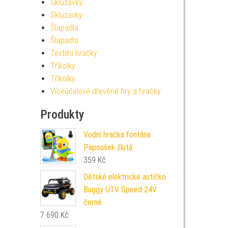
Skluzavky
Skluzavky
Šlapadla
Šlapadla
Textilní hračky
Tříkolky
Tříkolky
Víceúčelové dřevěné hry a hračky
Produkty
Vodní hračka fontána
Papoušek žlutá
359
Kč
Dětské elektrické autíčko
Buggy UTV Speed 24V
černé
7 690
Kč