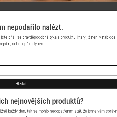
m nepodařilo nalézt.
jste přišli se pravděpodobně týkala produktu, který již není v nabídce
vějším, nebo lepším typem.
šich nejnovějších produktů?
běžně každý den, tak se mohlo nedopatřením stát, že jsme vám správ