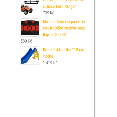
autíčko Ford Ranger
739
Kč
Mamido Hudební panel do
elektrického vozítka Jeep
Raptor S2388
589
Kč
Dětská skluzavka 110 cm
modrá
1 419
Kč