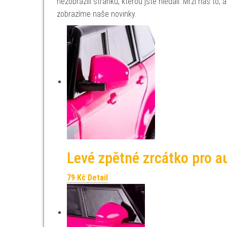
nezobrazili stránku, kterou jste hledali. Mrzí nás to
zobrazíme naše novinky.
Levé zpětné zrcátko pro a
79
Kč
Detail