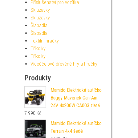
Příslušenství pro vozítka
Skluzavky
Skluzavky
Šlapadla
Šlapadla
Textilní hračky
Tříkolky
Tříkolky
Víceúčelové dřevěné hry a hračky
Produkty
Mamido Elektrické autíčko
Buggy Maverick Can-Am
24V 4x200W CA003 zlatá
7 990
Kč
Mamido Elektrické autíčko
Terrain 4x4 šedé