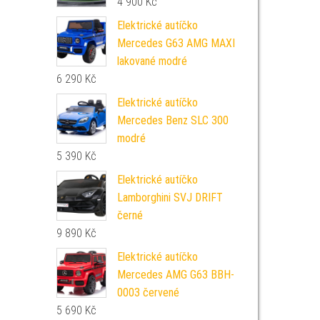
4 900
Kč
Elektrické autíčko
Mercedes G63 AMG MAXI
lakované modré
6 290
Kč
Elektrické autíčko
Mercedes Benz SLC 300
modré
5 390
Kč
Elektrické autíčko
Lamborghini SVJ DRIFT
černé
9 890
Kč
Elektrické autíčko
Mercedes AMG G63 BBH-
0003 červené
5 690
Kč