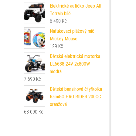
Elektrické autíčko Jeep All
Terrain bílé
6 490
Kč
Nafukovací plážový míč
Mickey Mouse
129
Kč
Dětská elektrická motorka
LL6688 24V 2x800W
modrá
7 690
Kč
Dětská benzínová čtyřkolka
RamiGO PRO RIDER 200CC
oranžová
68 090
Kč