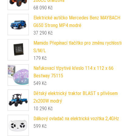
200CC oranžová
68 090
Kč
Elektrické autíčko Mercedes Benz MAYBACH
G650 Strong MP4 modré
37 290
Kč
Mamido Přepínací tlačítko pro změnu rychlosti
S/M/L
179
Kč
Nafukovací třpytivé křeslo 114 x 112 x 66
Bestway 75115
549
Kč
Dětský elektrický traktor BLAST s přívěsem
2x200W modrý
10 290
Kč
Dálkový ovladač na elektrická vozítka 2,4GHz
599
Kč