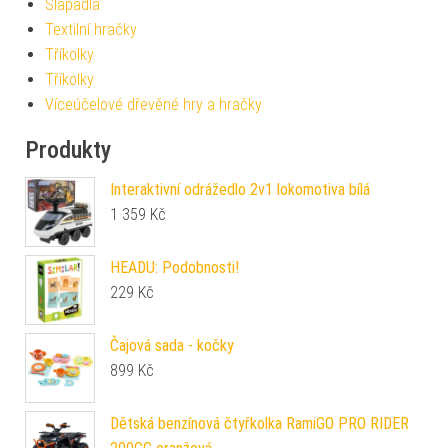
Šlapadla
Textilní hračky
Tříkolky
Tříkolky
Víceúčelové dřevěné hry a hračky
Produkty
Interaktivní odrážedlo 2v1 lokomotiva bílá
1 359
Kč
HEADU: Podobnosti!
229
Kč
Čajová sada - kočky
899
Kč
Dětská benzínová čtyřkolka RamiGO PRO RIDER