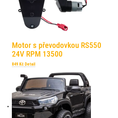
Motor s převodovkou RS550
24V RPM 13500
849
Kč
Detail